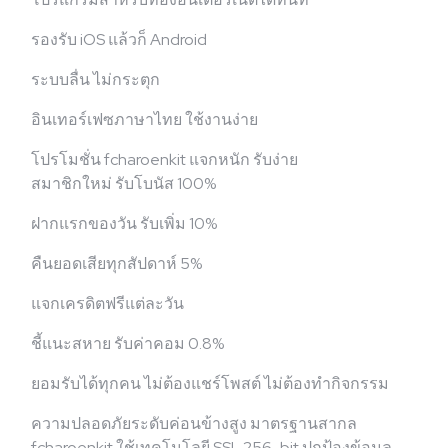
รองรับ iOS แล้วก็ Android
ระบบลื่น ไม่กระตุก
อินเทอร์เฟซภาษาไทย ใช้งานง่าย
โปรโมชั่น fcharoenkit แจกหนัก รับง่าย
สมาชิกใหม่ รับโบนัส 100%
ฝากแรกของวัน รับเพิ่ม 10%
คืนยอดเสียทุกสัปดาห์ 5%
แจกเครดิตฟรีแต่ละวัน
ชี้แนะสหาย รับค่าคอม 0.8%
ยอมรับได้ทุกคน ไม่ต้องแชร์โพสต์ ไม่ต้องทำกิจกรรม
ความปลอดภัยระดับค่อนข้างสูง มาตรฐานสากล
fcharoenkit ใช้เทคโนโลยี SSL 256-bit ปกป้องข้อมูล