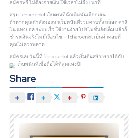
สมัครฟรี ไม่ต้องจ่ายเงิน ใช้เวลาไม่ถึง 1 นาที
สรุป: fcharoenkit เว็บตรงที่นักเดิมพันเลือกเล่น
ถ้าหากคุณกำลังมองหาเว็บพนันที่รวมครบทั้ง สล็อต คาสิ
โน แทงบอล ระบบเร็ว ใช้งานง่าย โปรโมชั่นจัดเต็ม แล้วก็
ชำระเงินจริงไม่มีเงื่อนไข — fcharoenkit เป็นคำตอบที่
คุณไม่ควรพลาด
สมัครเลยวันนี้ที่ fcharoenkit แล้วเริ่มต้นสร้างรายได้กับ
เว็บพนันที่เชื่อถือได้ที่สุดแห่งปี!
Share