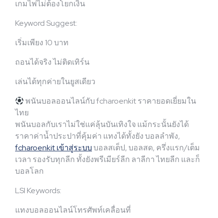
เกมไพ่ไม่ต้องโยกเงิน
Keyword Suggest:
เริ่มเพียง 10 บาท
ถอนได้จริง ไม่ติดเทิร์น
เล่นได้ทุกค่ายในยูสเดียว
พนันบอลออนไลน์กับ fcharoenkit ราคายอดเยี่ยมใน
ไทย
พนันบอลกับเราไม่ใช่แค่ลุ้นบันเทิงใจ แม้กระนั้นยังได้
ราคาค่าน้ำประปาที่คุ้มค่า แทงได้ทั้งยัง บอลลำพัง,
fcharoenkit เข้าสู่ระบบ
บอลสเต็ป, บอลสด, ครึ่งแรก/เต็ม
เวลา รองรับทุกลีก ทั้งยังพรีเมียร์ลีก ลาลีกา ไทยลีก และก็
บอลโลก
LSI Keywords:
แทงบอลออนไลน์โทรศัพท์เคลื่อนที่