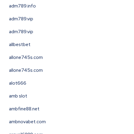
adm789.info
adm789.vip
adm789.vip
allbestbet
allone745s.com
allone745s.com
alot666
amb slot
ambfine88.net
ambnovabet.com