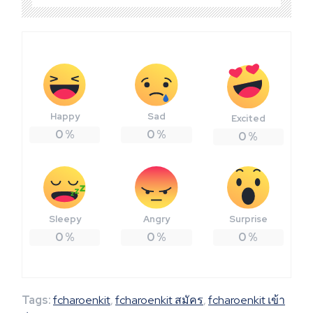
Happy
Sad
Excited
0
%
0
%
0
%
Sleepy
Angry
Surprise
0
%
0
%
0
%
Tags:
fcharoenkit
,
fcharoenkit สมัคร
,
fcharoenkit เข้า