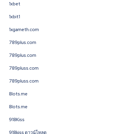
1xbet
1xbit1
1xgameth.com
789plus.com
789plus.com
789pluss.com
789pluss.com
8lots.me
8lots.me
918Kiss
918kiss ดาวน์โหลด