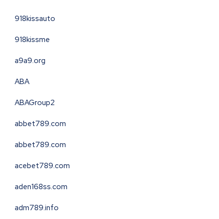
918kissauto
918kissme
a9a9.org
ABA
ABAGroup2
abbet789.com
abbet789.com
acebet789.com
aden168ss.com
adm789.info