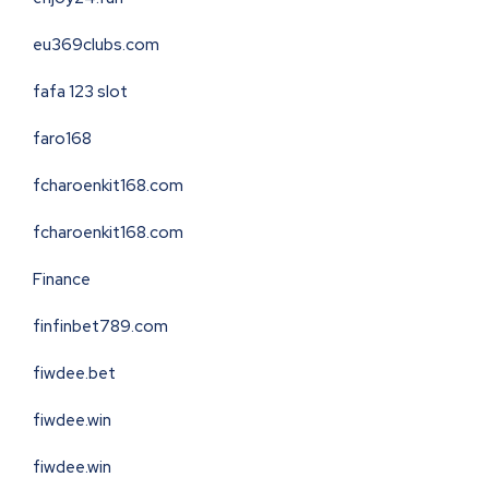
eu369clubs.com
fafa 123 slot
faro168
fcharoenkit168.com
fcharoenkit168.com
Finance
finfinbet789.com
fiwdee.bet
fiwdee.win
fiwdee.win