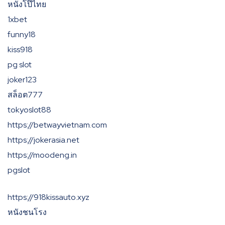
หนังโป๊ไทย
1xbet
funny18
kiss918
pg slot
joker123
สล็อต777
tokyoslot88
https://betwayvietnam.com
https://jokerasia.net
https://moodeng.in
pgslot
https://918kissauto.xyz
หนังชนโรง