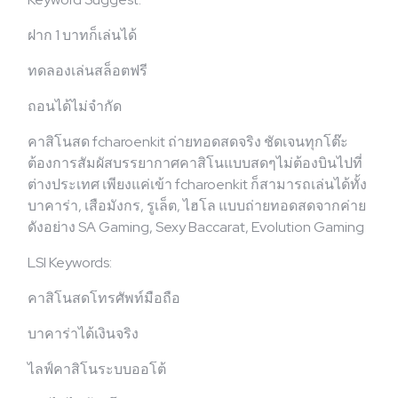
ฝาก 1 บาทก็เล่นได้
ทดลองเล่นสล็อตฟรี
ถอนได้ไม่จำกัด
คาสิโนสด fcharoenkit ถ่ายทอดสดจริง ชัดเจนทุกโต๊ะ
ต้องการสัมผัสบรรยากาศคาสิโนแบบสดๆไม่ต้องบินไปที่
ต่างประเทศ เพียงแค่เข้า fcharoenkit ก็สามารถเล่นได้ทั้ง
บาคาร่า, เสือมังกร, รูเล็ต, ไฮโล แบบถ่ายทอดสดจากค่าย
ดังอย่าง SA Gaming, Sexy Baccarat, Evolution Gaming
LSI Keywords:
คาสิโนสดโทรศัพท์มือถือ
บาคาร่าได้เงินจริง
ไลฟ์คาสิโนระบบออโต้