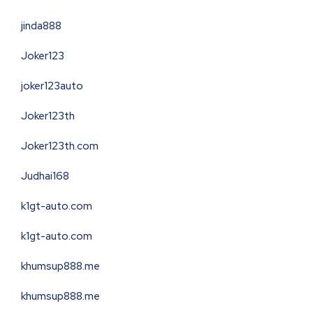
jinda888
Joker123
joker123auto
Joker123th
Joker123th.com
Judhai168
k1gt-auto.com
k1gt-auto.com
khumsup888.me
khumsup888.me