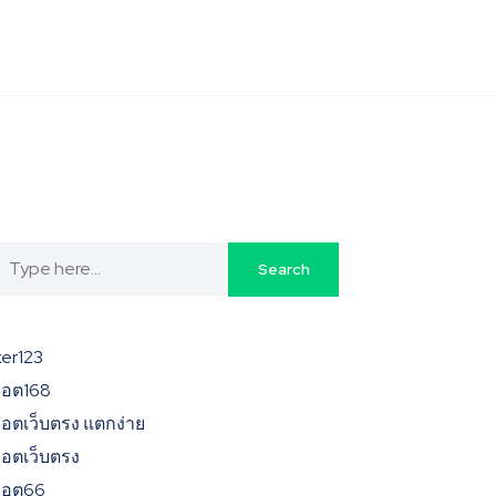
ker123
็อต168
็อตเว็บตรง แตกง่าย
็อตเว็บตรง
็อต66