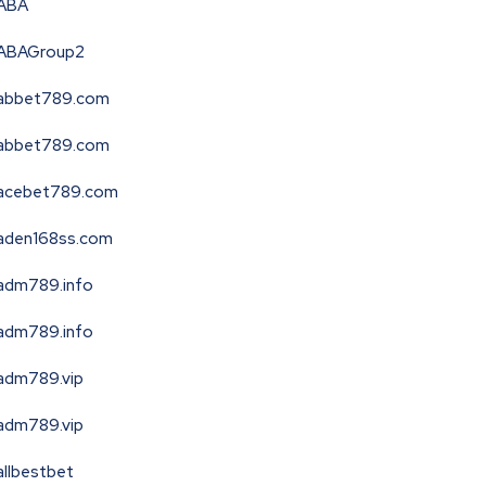
ABA
ABAGroup2
abbet789.com
abbet789.com
acebet789.com
aden168ss.com
adm789.info
adm789.info
adm789.vip
adm789.vip
allbestbet