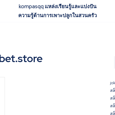
kompasqq แหล่งเรียนรู้และแบ่งปัน
ความรู้ด้านการเพาะปลูกในสวนครัว
bet.store
jo
สล
สล
สล
สล