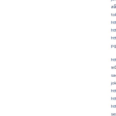
สล
to
ht
ht
ht
pg
ht
หน
s
jo
ht
ht
ht
se