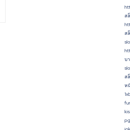
ht
สล
ht
สล
sl
ht
บา
sl
สล
หน
1x
fu
ki
pg
jo