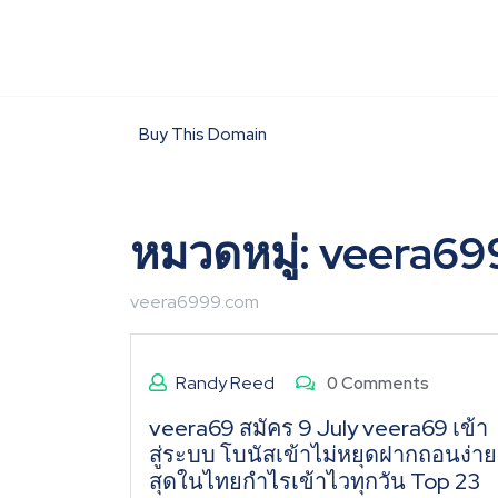
Skip
to
content
Buy This Domain
หมวดหมู่:
veera69
veera6999.com
Randy Reed
0 Comments
veera69 สมัคร 9 July veera69 เข้า
สู่ระบบ โบนัสเข้าไม่หยุดฝากถอนง่าย
สุดในไทยกำไรเข้าไวทุกวัน Top 23