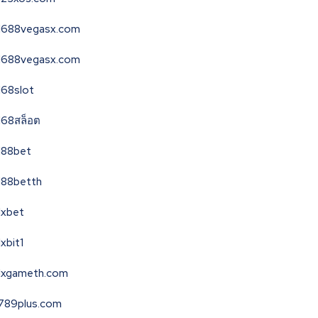
1688vegasx.com
1688vegasx.com
168slot
168สล็อต
188bet
188betth
1xbet
1xbit1
1xgameth.com
789plus.com