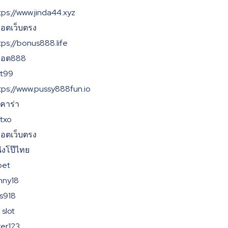
tps://www.jinda44.xyz
็อตเว็บตรง
tps://bonus888.life
็อต888
ot99
tps://www.pussy888fun.io
คาร่า
otxo
็อตเว็บตรง
ังโป๊ไทย
bet
nny18
ss918
 slot
ker123