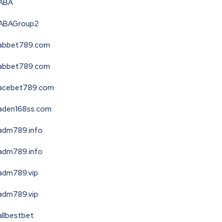
ABA
ABAGroup2
abbet789.com
abbet789.com
acebet789.com
aden168ss.com
adm789.info
adm789.info
adm789.vip
adm789.vip
allbestbet