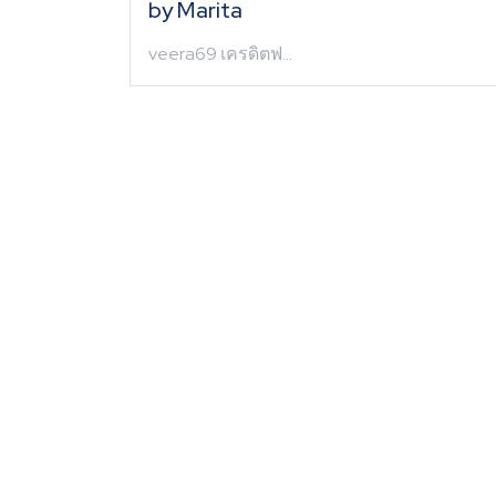
by Marita
veera69 เครดิตฟ…