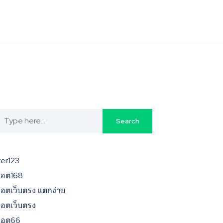
ker123
็อต168
็อตเว็บตรง แตกง่าย
็อตเว็บตรง
็อต66