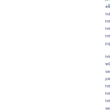
สล
to
ht
ht
ht
pg
ht
หน
s
jo
ht
ht
ht
se