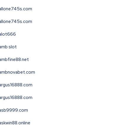
allone745s.com
allone745s.com
alot666
amb slot
ambfine88.net
ambnovabet.com
argus16888.com
argus16888.com
asb9999.com
askwin88.online