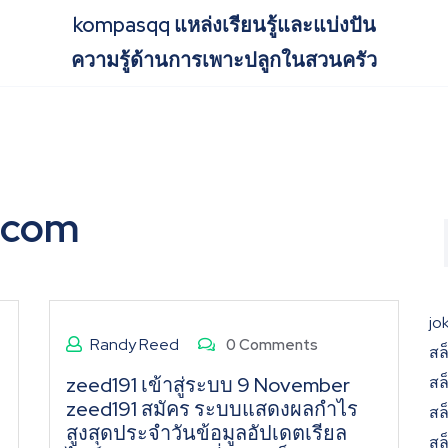
kompasqq แหล่งเรียนรู้และแบ่งปัน
ความรู้ด้านการเพาะปลูกในสวนครัว
.com
jo
Randy Reed
0 Comments
สล
zeed191 เข้าสู่ระบบ 9 November
สล
zeed191 สมัคร ระบบแสดงผลกำไร
สล
สูงสุดประจำวันข้อมูลอัปเดตเรียล
สล