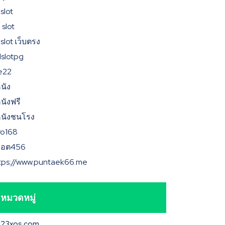
slot
 slot
slot เว็บตรง
llslotpg
ve22
หนัง
หนังฟรี
หนังชนโรง
ro168
็อต456
tps://www.puntaek66.me
หมวดหมู่
123xos.com