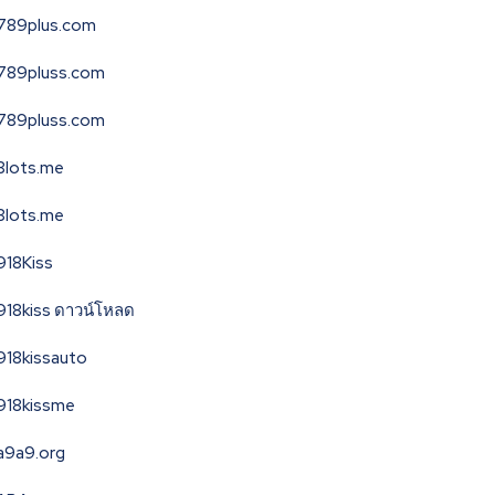
789plus.com
789pluss.com
789pluss.com
8lots.me
8lots.me
918Kiss
918kiss ดาวน์โหลด
918kissauto
918kissme
a9a9.org