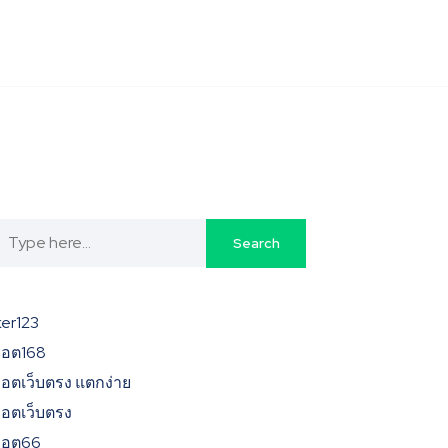
ker123
็อต168
็อตเว็บตรง แตกง่าย
็อตเว็บตรง
็อต66