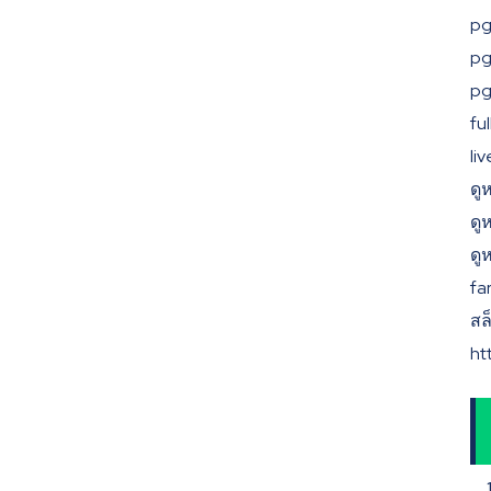
pg
pg
pg
fu
li
ดู
ดู
ดู
fa
สล
ht