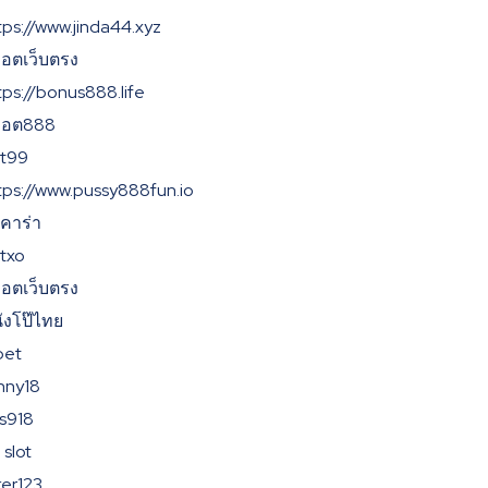
tps://www.jinda44.xyz
็อตเว็บตรง
tps://bonus888.life
็อต888
ot99
tps://www.pussy888fun.io
คาร่า
otxo
็อตเว็บตรง
ังโป๊ไทย
bet
nny18
ss918
 slot
ker123