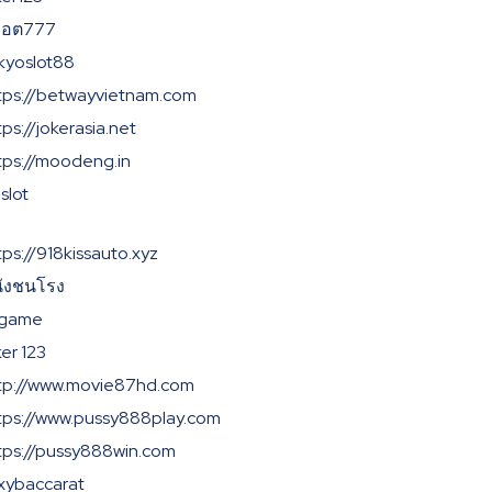
็อต777
kyoslot88
tps://betwayvietnam.com
tps://jokerasia.net
tps://moodeng.in
slot
tps://918kissauto.xyz
ังชนโรง
agame
ker 123
tp://www.movie87hd.com
tps://www.pussy888play.com
tps://pussy888win.com
xybaccarat