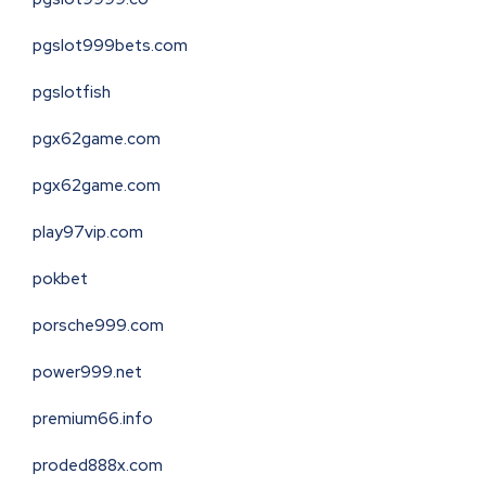
pgslot999bets.com
pgslotfish
pgx62game.com
pgx62game.com
play97vip.com
pokbet
porsche999.com
power999.net
premium66.info
proded888x.com