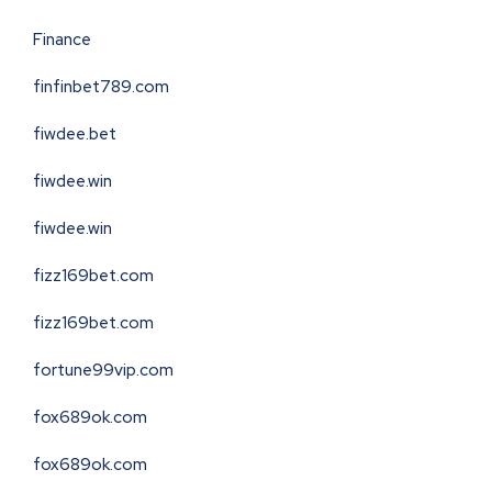
Finance
finfinbet789.com
fiwdee.bet
fiwdee.win
fiwdee.win
fizz169bet.com
fizz169bet.com
fortune99vip.com
fox689ok.com
fox689ok.com