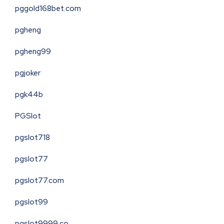
pggold168bet.com
pgheng
pgheng99
pgjoker
pgk44b
PGSlot
pgslot718
pgslot77
pgslot77.com
pgslot99
pgslot9999.co