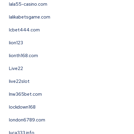
lala55-casino.com
lalikabetsgame.com
lcbet444.com
lion123
lionth168.com
Live22
live22slot
lnw365bet.com
lockdown168
london6789.com
luca333.info