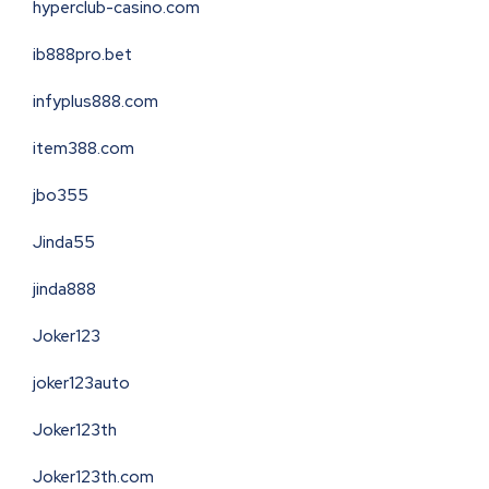
hyperclub-casino.com
ib888pro.bet
infyplus888.com
item388.com
jbo355
Jinda55
jinda888
Joker123
joker123auto
Joker123th
Joker123th.com