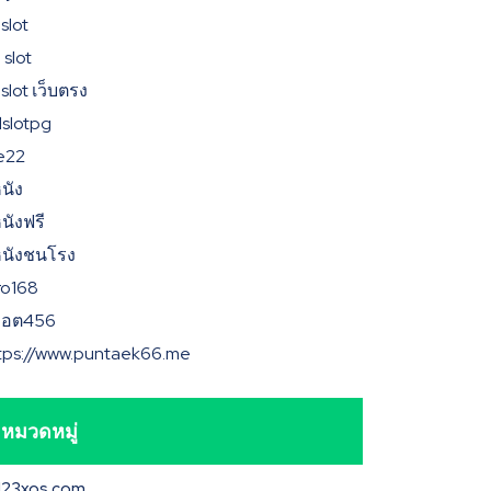
slot
 slot
slot เว็บตรง
llslotpg
ve22
หนัง
หนังฟรี
หนังชนโรง
ro168
็อต456
tps://www.puntaek66.me
หมวดหมู่
123xos.com