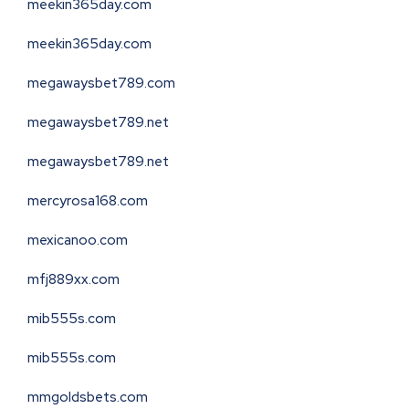
meekin365day.com
meekin365day.com
megawaysbet789.com
megawaysbet789.net
megawaysbet789.net
mercyrosa168.com
mexicanoo.com
mfj889xx.com
mib555s.com
mib555s.com
mmgoldsbets.com