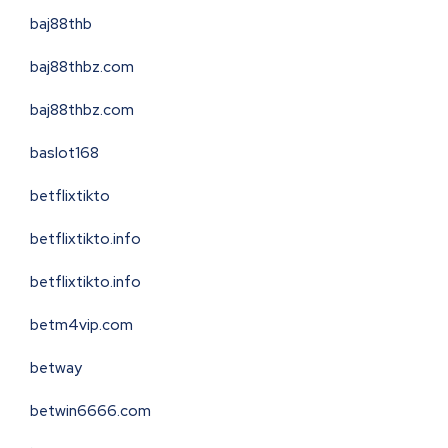
baj88thb
baj88thbz.com
baj88thbz.com
baslot168
betflixtikto
betflixtikto.info
betflixtikto.info
betm4vip.com
betway
betwin6666.com