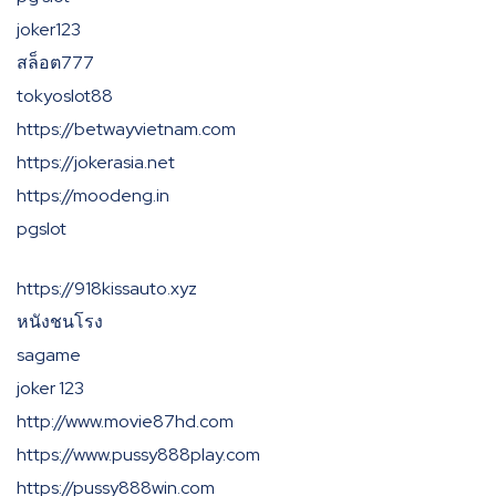
joker123
สล็อต777
tokyoslot88
https://betwayvietnam.com
https://jokerasia.net
https://moodeng.in
pgslot
https://918kissauto.xyz
หนังชนโรง
sagame
joker 123
http://www.movie87hd.com
https://www.pussy888play.com
https://pussy888win.com