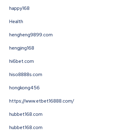
happy168
Health
hengheng9899.com
hengjing168
hi6bet.com
hiso8888s.com
hongkong456
https://www.etbet16888.com/
hubbet168.com
hubbet168.com