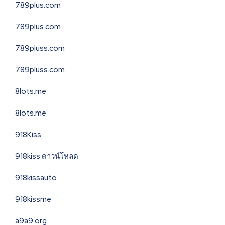
789plus.com
789plus.com
789pluss.com
789pluss.com
8lots.me
8lots.me
918Kiss
918kiss ดาวน์โหลด
918kissauto
918kissme
a9a9.org