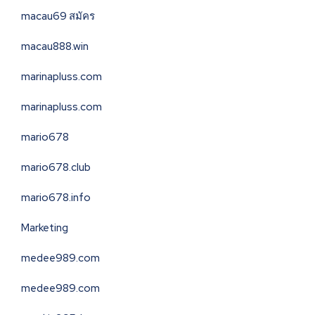
macau69 สมัคร
macau888.win
marinapluss.com
marinapluss.com
mario678
mario678.club
mario678.info
Marketing
medee989.com
medee989.com