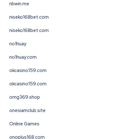
nbwin.me
niseko168bet.com
niseko168bet.com
no1huay
no1huay.com
okcasino159.com
okcasino159.com
omg369.shop
onesiamclub.site
Online Games
onoplus168.com