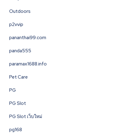
Outdoors
p2vvip
pananthai99.com
panda555
paramax1688.info
Pet Care
PG
PG Slot
PG Slot เว็บใหม่
pg168