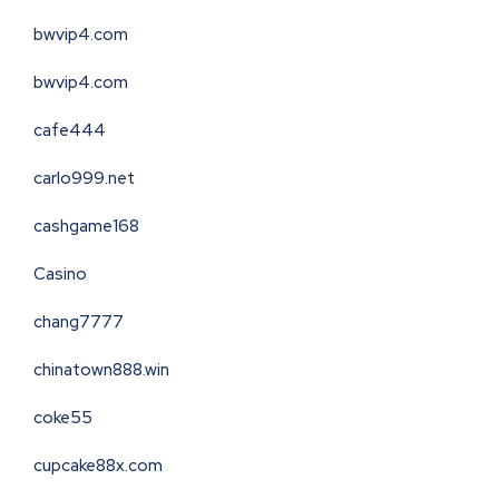
bwvip4.com
bwvip4.com
cafe444
carlo999.net
cashgame168
Casino
chang7777
chinatown888.win
coke55
cupcake88x.com