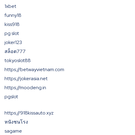
1xbet
funny18
kiss918
pg slot
joker123
สล็อต777
tokyoslot88
https://betwayvietnam.com
https://jokerasia.net
https://moodeng.in
pgslot
https://918kissauto.xyz
หนังชนโรง
sagame