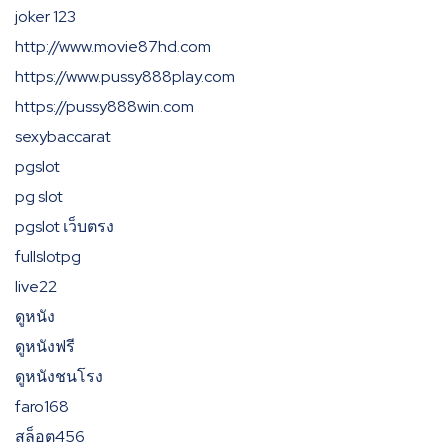
joker 123
http://www.movie87hd.com
https://www.pussy888play.com
https://pussy888win.com
sexybaccarat
pgslot
pg slot
pgslot เว็บตรง
fullslotpg
live22
ดูหนัง
ดูหนังฟรี
ดูหนังชนโรง
faro168
สล็อต456