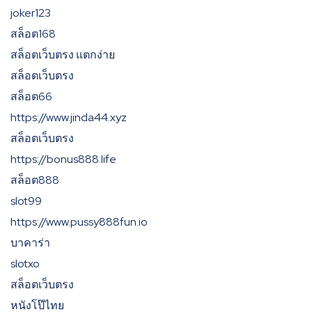
joker123
สล็อต168
สล็อตเว็บตรง แตกง่าย
สล็อตเว็บตรง
สล็อต66
https://www.jinda44.xyz
สล็อตเว็บตรง
https://bonus888.life
สล็อต888
slot99
https://www.pussy888fun.io
บาคาร่า
slotxo
สล็อตเว็บตรง
หนังโป๊ไทย