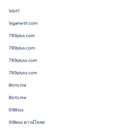
1xbit1
1xgameth.com
789plus.com
789plus.com
789pluss.com
789pluss.com
8lots.me
8lots.me
918Kiss
918kiss ดาวน์โหลด