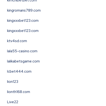
kimchibetbet.com
kingromans789.com
kingxxxbet123.com
kingxxxbet123.com
ktv4sd.com
lala55-casino.com
lalikabetsgame.com
lcbet444.com
lion123
lionth168.com
Live22