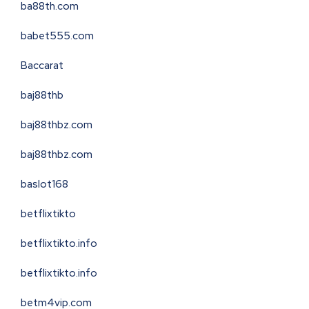
ba88th.com
babet555.com
Baccarat
baj88thb
baj88thbz.com
baj88thbz.com
baslot168
betflixtikto
betflixtikto.info
betflixtikto.info
betm4vip.com