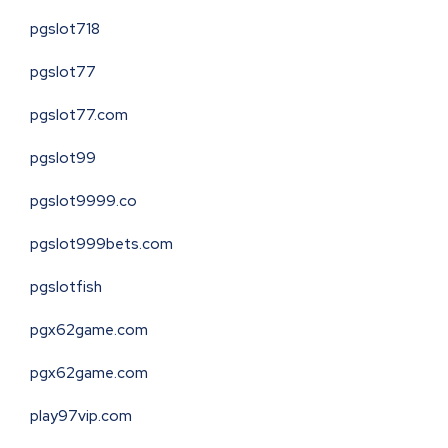
pgslot718
pgslot77
pgslot77.com
pgslot99
pgslot9999.co
pgslot999bets.com
pgslotfish
pgx62game.com
pgx62game.com
play97vip.com