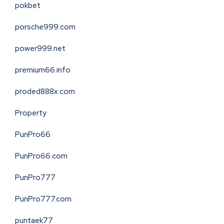
pokbet
porsche999.com
power999.net
premium66.info
proded888x.com
Property
PunPro66
PunPro66.com
PunPro777
PunPro777.com
puntaek77