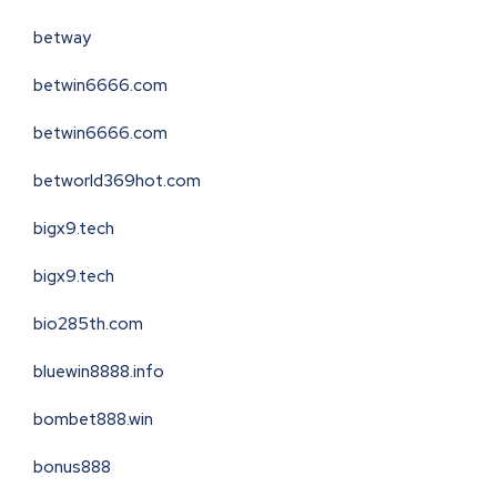
betway
betwin6666.com
betwin6666.com
betworld369hot.com
bigx9.tech
bigx9.tech
bio285th.com
bluewin8888.info
bombet888.win
bonus888