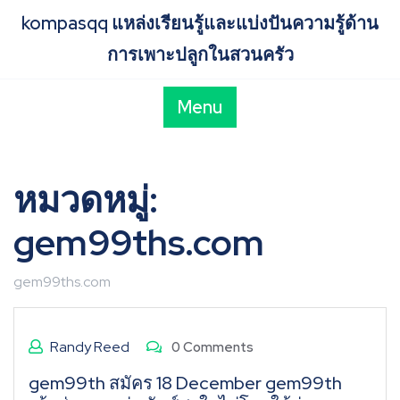
Skip
kompasqq แหล่งเรียนรู้และแบ่งปันความรู้ด้าน
to
content
การเพาะปลูกในสวนครัว
Menu
หมวดหมู่:
gem99ths.com
gem99ths.com
Randy Reed
0 Comments
gem99th สมัคร 18 December gem99th