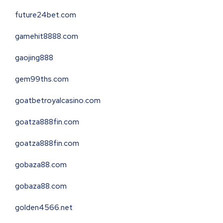
future24bet.com
gamehit8888.com
gaojing888
gem99ths.com
goatbetroyalcasino.com
goatza888fin.com
goatza888fin.com
gobaza88.com
gobaza88.com
golden4566.net