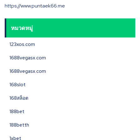
https://www.puntaek66.me
หมวดหมู่
123xos.com
1688vegasx.com
1688vegasx.com
168slot
168สล็อต
188bet
188betth
1xbet