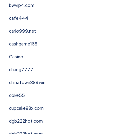
bwvip4.com
cafe444
carlo999.net
cashgame168
Casino
chang7777
chinatown888.win
coke55
cupcake88x.com
dgb222hot.com