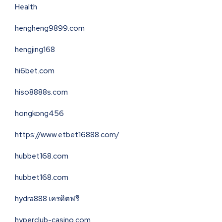
Health
hengheng9899.com
hengjing168
hi6bet.com
hiso8888s.com
hongkong456
https://www.etbet16888.com/
hubbet168.com
hubbet168.com
hydra888 เครดิตฟรี
hyperclub-casino.com