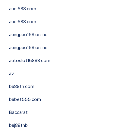
audi688.com
audi688.com
aungpao168.online
aungpao168.online
autoslot16888.com
av
ba88th.com
babet555.com
Baccarat
baj88thb