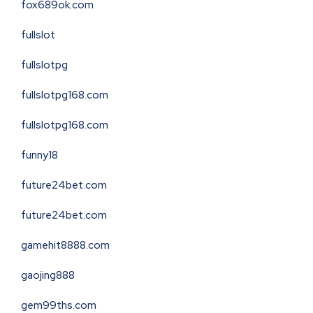
fox689ok.com
fullslot
fullslotpg
fullslotpg168.com
fullslotpg168.com
funny18
future24bet.com
future24bet.com
gamehit8888.com
gaojing888
gem99ths.com