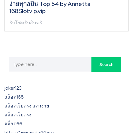
ง่ายทุกสปิน Top 54 by Annetta
168Slotvip.vip
รับโชครับสินทรั…
joker123
สล็อต168
สล็อตเว็บตรง แตกง่าย
สล็อตเว็บตรง
สล็อต66
https://www.jinda44.xyz