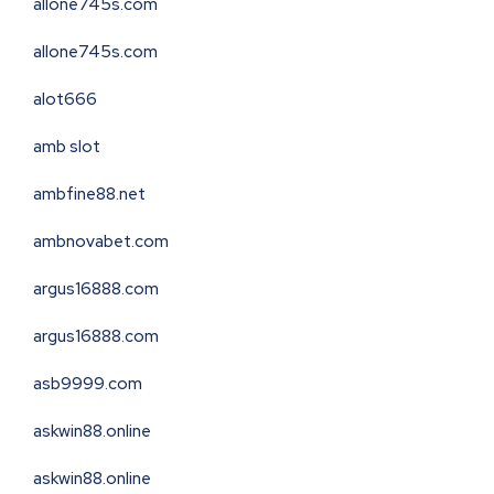
allone745s.com
allone745s.com
alot666
amb slot
ambfine88.net
ambnovabet.com
argus16888.com
argus16888.com
asb9999.com
askwin88.online
askwin88.online