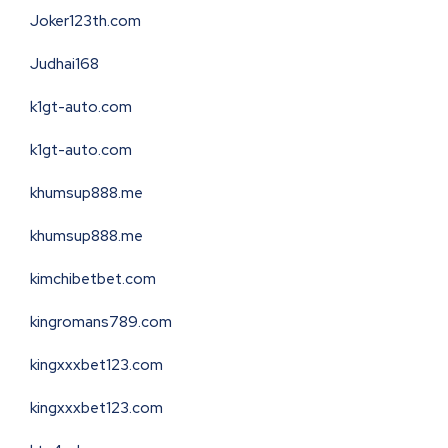
Joker123th.com
Judhai168
k1gt-auto.com
k1gt-auto.com
khumsup888.me
khumsup888.me
kimchibetbet.com
kingromans789.com
kingxxxbet123.com
kingxxxbet123.com