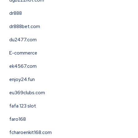
dgb222hot.com
dr888
dr888bet.com
du2477.com
E-commerce
ek4567.com
enjoy24.fun
eu369clubs.com
fafa 123 slot
faro168
fcharoenkit168.com