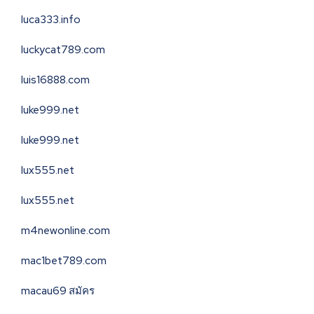
luca333.info
luckycat789.com
luis16888.com
luke999.net
luke999.net
lux555.net
lux555.net
m4newonline.com
mac1bet789.com
macau69 สมัคร