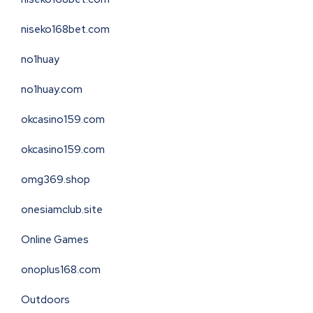
niseko168bet.com
no1huay
no1huay.com
okcasino159.com
okcasino159.com
omg369.shop
onesiamclub.site
Online Games
onoplus168.com
Outdoors