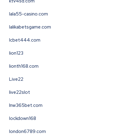
ktv4sd.com
lala55-casino.com
lalikabetsgame.com
lcbet444.com
lion123
lionth168.com
Live22
live22slot
lnw365bet.com
lockdown168
london6789.com