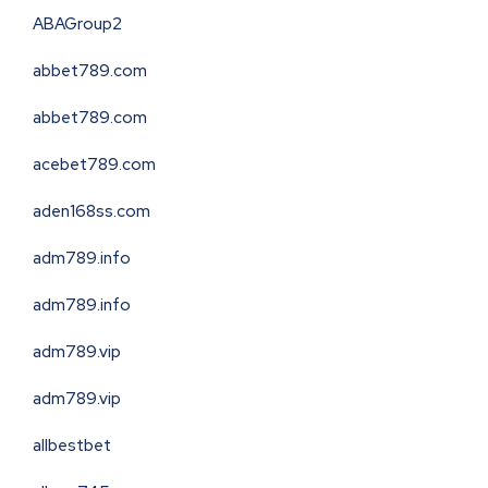
ABAGroup2
abbet789.com
abbet789.com
acebet789.com
aden168ss.com
adm789.info
adm789.info
adm789.vip
adm789.vip
allbestbet