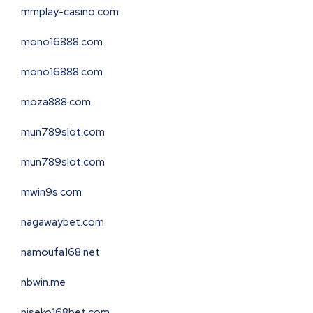
mmplay-casino.com
mono16888.com
mono16888.com
moza888.com
mun789slot.com
mun789slot.com
mwin9s.com
nagawaybet.com
namoufa168.net
nbwin.me
niseko168bet.com