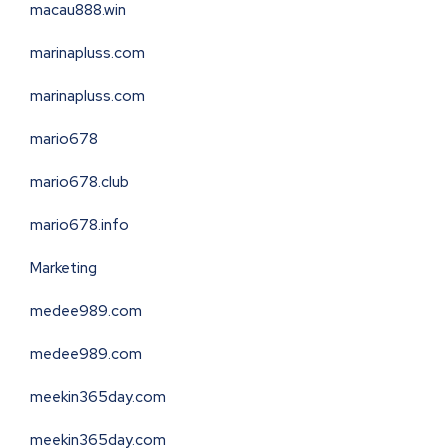
macau888.win
marinapluss.com
marinapluss.com
mario678
mario678.club
mario678.info
Marketing
medee989.com
medee989.com
meekin365day.com
meekin365day.com