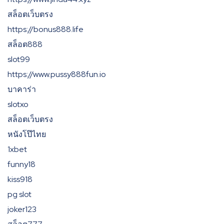
สล็อตเว็บตรง
https://bonus888.life
สล็อต888
slot99
https://www.pussy888fun.io
บาคาร่า
slotxo
สล็อตเว็บตรง
หนังโป๊ไทย
1xbet
funny18
kiss918
pg slot
joker123