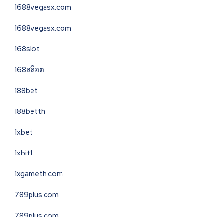
1688vegasx.com
1688vegasx.com
168slot
168สล็อต
188bet
188betth
1xbet
1xbit1
1xgameth.com
789plus.com
789plus.com