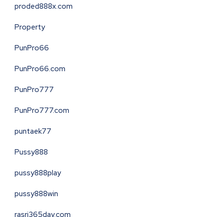
proded888x.com
Property
PunPro66
PunPro66.com
PunPro777
PunPro777.com
puntaek77
Pussy888
pussy888play
pussy888win
rasri365day.com