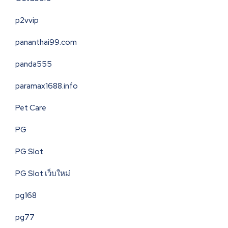
p2vvip
pananthai99.com
panda555
paramax1688.info
Pet Care
PG
PG Slot
PG Slot เว็บใหม่
pg168
pg77