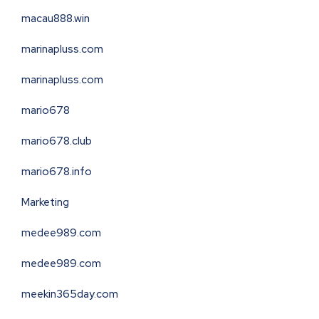
macau888.win
marinapluss.com
marinapluss.com
mario678
mario678.club
mario678.info
Marketing
medee989.com
medee989.com
meekin365day.com