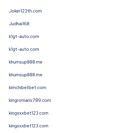
Joker123th.com
Judhai168
k1gt-auto.com
k1gt-auto.com
khumsup888.me
khumsup888.me
kimchibetbet.com
kingromans789.com
kingxxxbet123.com
kingxxxbet123.com