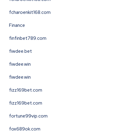
fcharoenkit168.com
Finance
finfinbet789.com
fiwdee.bet
fiwdee.win
fiwdee.win
fizz169bet.com
fizz169bet.com
fortune99vip.com
fox689ok.com