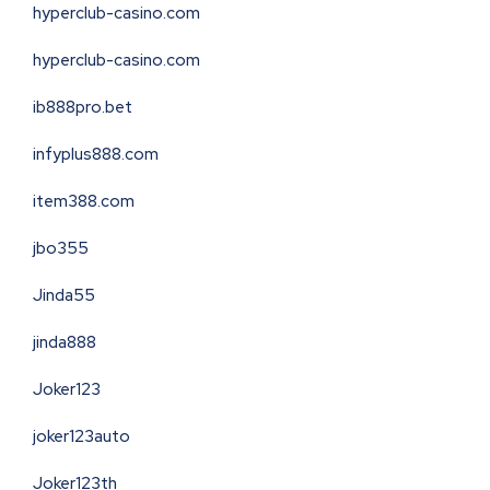
hyperclub-casino.com
hyperclub-casino.com
ib888pro.bet
infyplus888.com
item388.com
jbo355
Jinda55
jinda888
Joker123
joker123auto
Joker123th