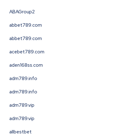
ABAGroup2
abbet789.com
abbet789.com
acebet789.com
aden168ss.com
adm789.info
adm789.info
adm789.vip
adm789.vip
allbestbet