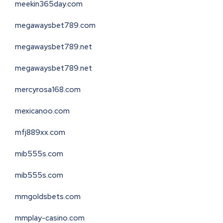
meekin365day.com
megawaysbet789.com
megawaysbet789.net
megawaysbet789.net
mercyrosa168.com
mexicanoo.com
mfj889xx.com
mib555s.com
mib555s.com
mmgoldsbets.com
mmplay-casino.com