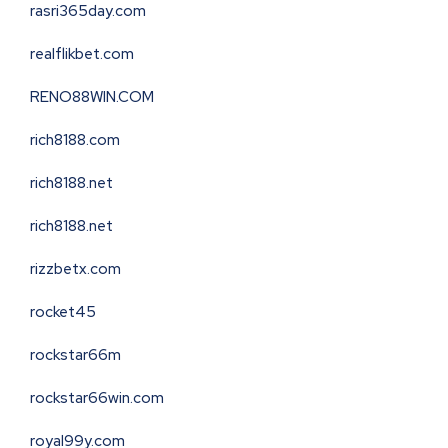
rasri365day.com
realflikbet.com
RENO88WIN.COM
rich8188.com
rich8188.net
rich8188.net
rizzbetx.com
rocket45
rockstar66m
rockstar66win.com
royal99y.com