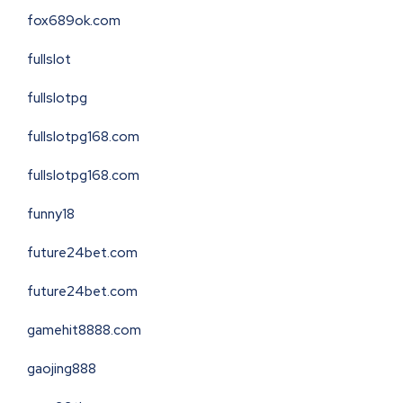
fox689ok.com
fullslot
fullslotpg
fullslotpg168.com
fullslotpg168.com
funny18
future24bet.com
future24bet.com
gamehit8888.com
gaojing888