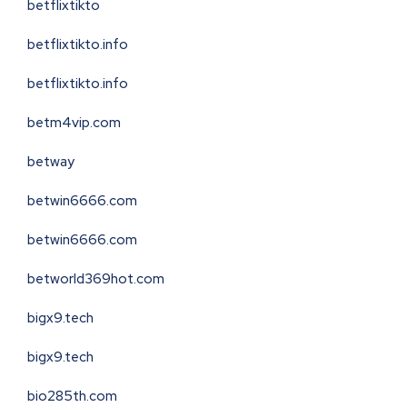
betflixtikto
betflixtikto.info
betflixtikto.info
betm4vip.com
betway
betwin6666.com
betwin6666.com
betworld369hot.com
bigx9.tech
bigx9.tech
bio285th.com