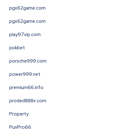
pgx62game.com
pgx62game.com
play97vip.com
pokbet
porsche999.com
power999.net
premium66.info
proded888x.com
Property
PunPro66