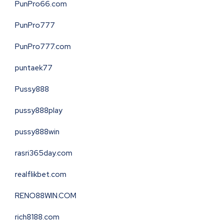
PunPro66.com
PunPro777
PunPro777.com
puntaek77
Pussy888
pussy888play
pussy888win
rasri365day.com
realflikbet.com
RENO88WIN.COM
rich8188.com