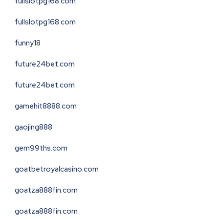
fullslotpg168.com
fullslotpg168.com
funny18
future24bet.com
future24bet.com
gamehit8888.com
gaojing888
gem99ths.com
goatbetroyalcasino.com
goatza888fin.com
goatza888fin.com