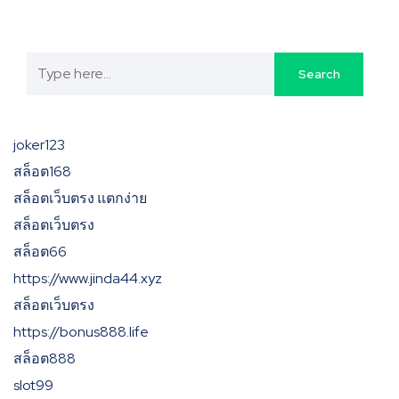
joker123
สล็อต168
สล็อตเว็บตรง แตกง่าย
สล็อตเว็บตรง
สล็อต66
https://www.jinda44.xyz
สล็อตเว็บตรง
https://bonus888.life
สล็อต888
slot99