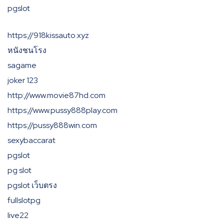
pgslot
https://918kissauto.xyz
หนังชนโรง
sagame
joker 123
http://www.movie87hd.com
https://www.pussy888play.com
https://pussy888win.com
sexybaccarat
pgslot
pg slot
pgslot เว็บตรง
fullslotpg
live22