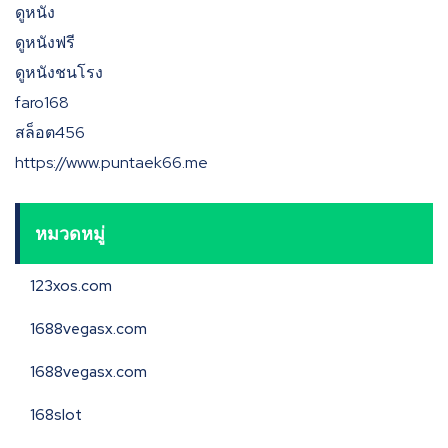
ดูหนัง
ดูหนังฟรี
ดูหนังชนโรง
faro168
สล็อต456
https://www.puntaek66.me
หมวดหมู่
123xos.com
1688vegasx.com
1688vegasx.com
168slot