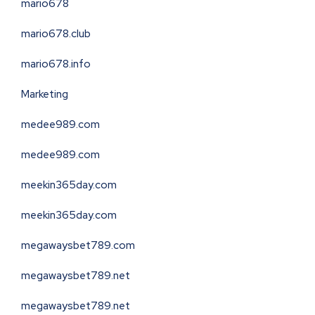
mario678
mario678.club
mario678.info
Marketing
medee989.com
medee989.com
meekin365day.com
meekin365day.com
megawaysbet789.com
megawaysbet789.net
megawaysbet789.net