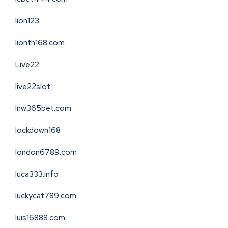
lion123
lionth168.com
Live22
live22slot
lnw365bet.com
lockdown168
london6789.com
luca333.info
luckycat789.com
luis16888.com