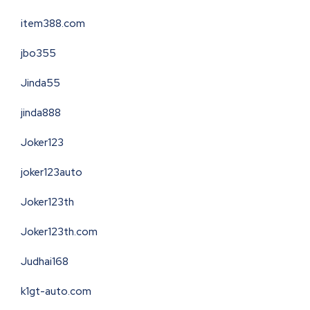
item388.com
jbo355
Jinda55
jinda888
Joker123
joker123auto
Joker123th
Joker123th.com
Judhai168
k1gt-auto.com