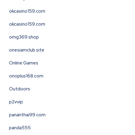
okcasino159.com
okcasino159.com
omg369.shop
onesiamclub.site
Online Games
onoplus168.com
Outdoors
p2vvip
pananthai99.com
panda555