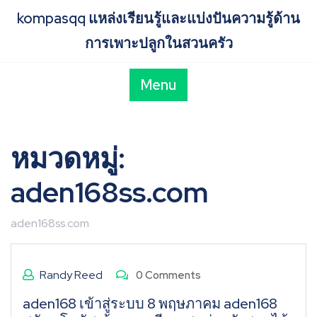
Skip
kompasqq แหล่งเรียนรู้และแบ่งปันความรู้ด้าน
to
content
การเพาะปลูกในสวนครัว
Menu
หมวดหมู่:
aden168ss.com
aden168ss.com
Randy Reed
0 Comments
aden168 เข้าสู่ระบบ 8 พฤษภาคม aden168