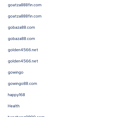
goatza888fin.com
goatza888fin.com
gobaza88.com
gobaza88.com
golden4566.net
golden4566.net
gowingo
gowingo88.com
happy168
Health