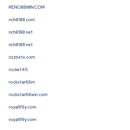
RENO88WIN.COM
rich8188.com
rich8188.net
rich8188.net
rizzbetx.com
rocket45
rockstar66m
rockstar66win.com
royal99y.com
royal99y.com