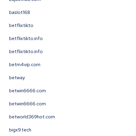
baslot168
betflixtikto
betflixtikto.info
betflixtikto.info
betm4vip.com
betway
betwin6666.com
betwin6666.com
betworld369hot.com
bigx9.tech