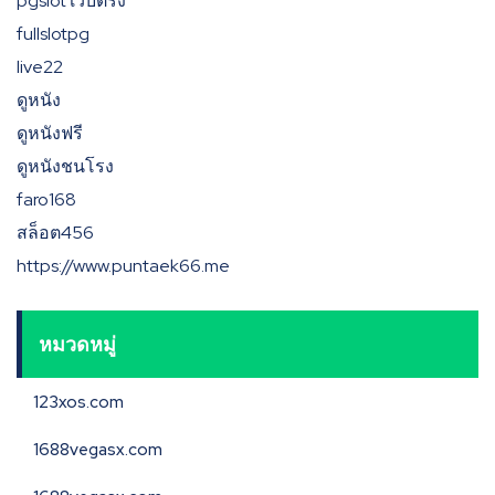
pgslot เว็บตรง
fullslotpg
live22
ดูหนัง
ดูหนังฟรี
ดูหนังชนโรง
faro168
สล็อต456
https://www.puntaek66.me
หมวดหมู่
123xos.com
1688vegasx.com