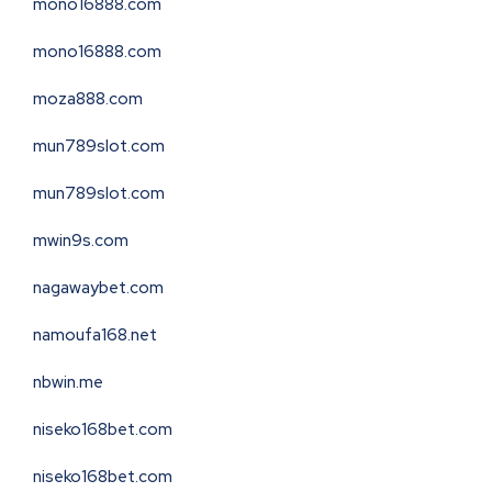
mono16888.com
mono16888.com
moza888.com
mun789slot.com
mun789slot.com
mwin9s.com
nagawaybet.com
namoufa168.net
nbwin.me
niseko168bet.com
niseko168bet.com