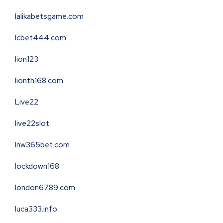
lalikabetsgame.com
lcbet444.com
lion123
lionth168.com
Live22
live22slot
lnw365bet.com
lockdown168
london6789.com
luca333.info