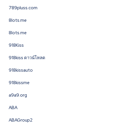
789pluss.com
8lots.me
8lots.me
918Kiss
918kiss ดาวน์โหลด
918kissauto
918kissme
a9a9.org
ABA
ABAGroup2