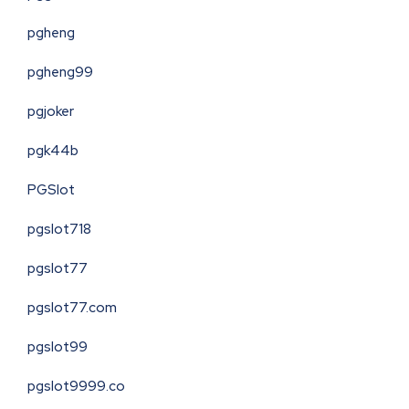
pgheng
pgheng99
pgjoker
pgk44b
PGSlot
pgslot718
pgslot77
pgslot77.com
pgslot99
pgslot9999.co