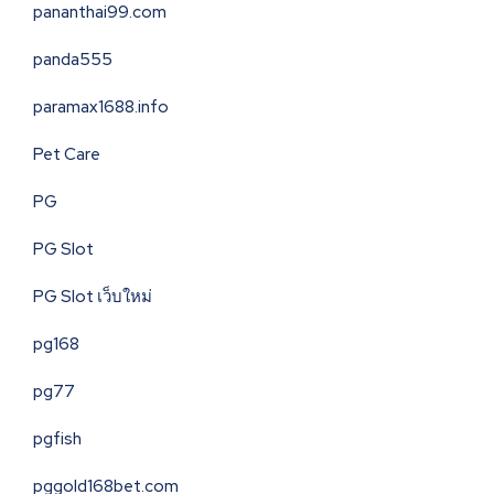
pananthai99.com
panda555
paramax1688.info
Pet Care
PG
PG Slot
PG Slot เว็บใหม่
pg168
pg77
pgfish
pggold168bet.com