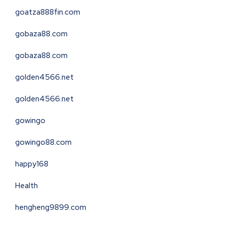
goatza888fin.com
gobaza88.com
gobaza88.com
golden4566.net
golden4566.net
gowingo
gowingo88.com
happy168
Health
hengheng9899.com