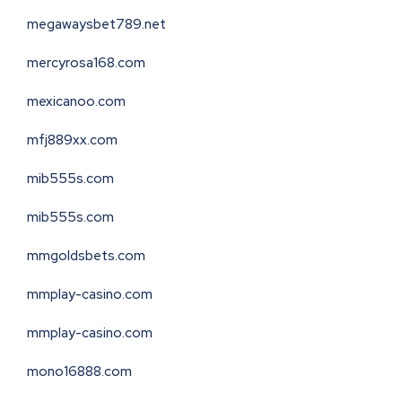
megawaysbet789.net
mercyrosa168.com
mexicanoo.com
mfj889xx.com
mib555s.com
mib555s.com
mmgoldsbets.com
mmplay-casino.com
mmplay-casino.com
mono16888.com