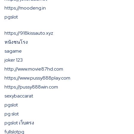
https://moodeng.in
pgslot
https://918kissauto.xyz
หนังชนโรง
sagame
joker 123
http://www.movie87hd.com
https://www.pussy888play.com
https://pussy888win.com
sexybaccarat
pgslot
pg slot
pgslot เว็บตรง
fullslotpg