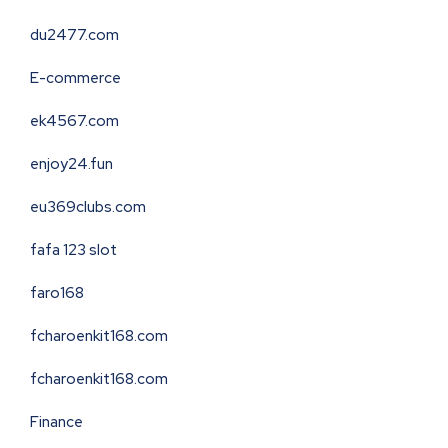
du2477.com
E-commerce
ek4567.com
enjoy24.fun
eu369clubs.com
fafa 123 slot
faro168
fcharoenkit168.com
fcharoenkit168.com
Finance