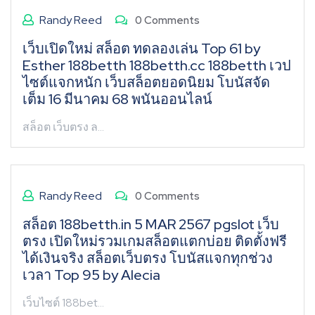
Randy Reed
0 Comments
เว็บเปิดใหม่ สล็อต ทดลองเล่น Top 61 by
Esther 188betth 188betth.cc 188betth เวป
ไซต์แจกหนัก เว็บสล็อตยอดนิยม โบนัสจัด
เต็ม 16 มีนาคม 68 พนันออนไลน์
สล็อต เว็บตรง ล…
Randy Reed
0 Comments
สล็อต 188betth.in 5 MAR 2567 pgslot เว็บ
ตรง เปิดใหม่รวมเกมสล็อตแตกบ่อย ติดตั้งฟรี
ได้เงินจริง สล็อตเว็บตรง โบนัสแจกทุกช่วง
เวลา Top 95 by Alecia
เว็บไซต์ 188bet…