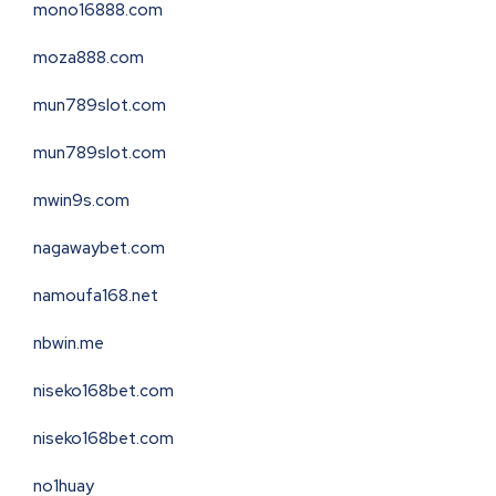
mono16888.com
moza888.com
mun789slot.com
mun789slot.com
mwin9s.com
nagawaybet.com
namoufa168.net
nbwin.me
niseko168bet.com
niseko168bet.com
no1huay