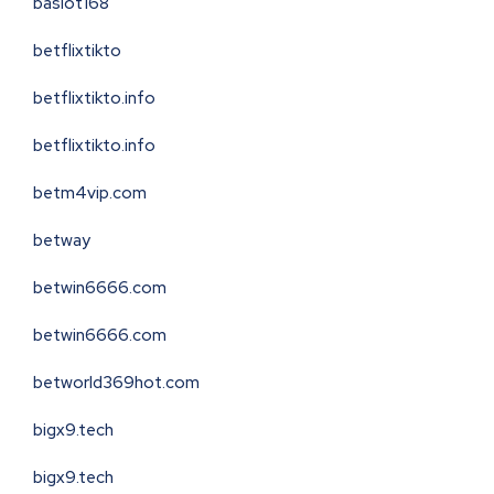
baslot168
betflixtikto
betflixtikto.info
betflixtikto.info
betm4vip.com
betway
betwin6666.com
betwin6666.com
betworld369hot.com
bigx9.tech
bigx9.tech