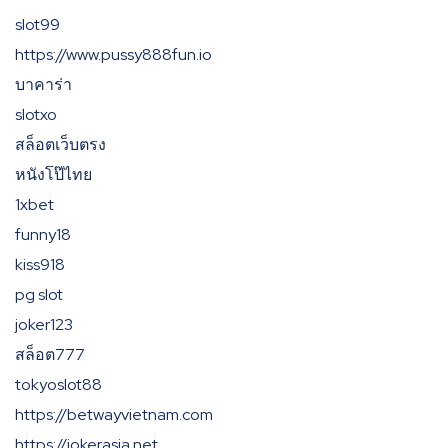
slot99
https://www.pussy888fun.io
บาคาร่า
slotxo
สล็อตเว็บตรง
หนังโป๊ไทย
1xbet
funny18
kiss918
pg slot
joker123
สล็อต777
tokyoslot88
https://betwayvietnam.com
https://jokerasia.net