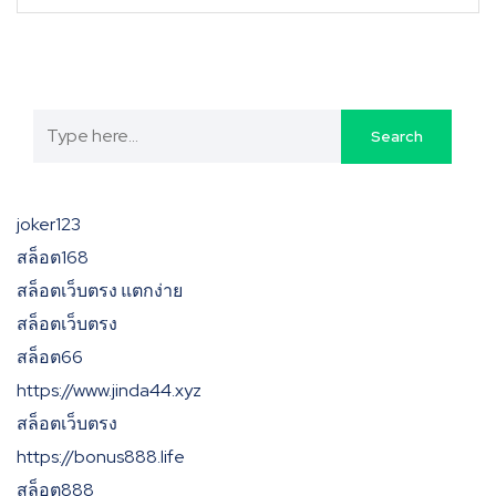
joker123
สล็อต168
สล็อตเว็บตรง แตกง่าย
สล็อตเว็บตรง
สล็อต66
https://www.jinda44.xyz
สล็อตเว็บตรง
https://bonus888.life
สล็อต888