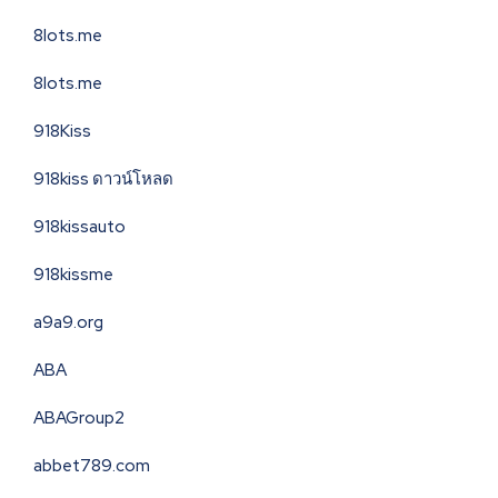
8lots.me
8lots.me
918Kiss
918kiss ดาวน์โหลด
918kissauto
918kissme
a9a9.org
ABA
ABAGroup2
abbet789.com