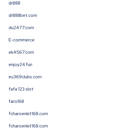
dr888
dr888bet.com
du2477.com
E-commerce
ek4567.com
enjoy24.fun
eu369clubs.com
fafa 123 slot
faro168
fcharoenkit168.com
fcharoenkit168.com