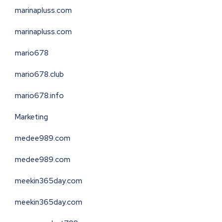
marinapluss.com
marinapluss.com
mario678
mario678.club
mario678.info
Marketing
medee989.com
medee989.com
meekin365day.com
meekin365day.com