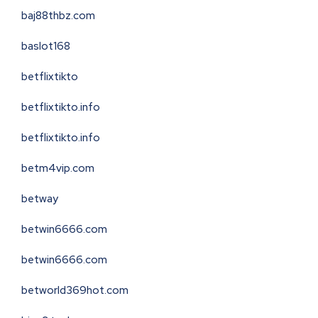
baj88thbz.com
baslot168
betflixtikto
betflixtikto.info
betflixtikto.info
betm4vip.com
betway
betwin6666.com
betwin6666.com
betworld369hot.com