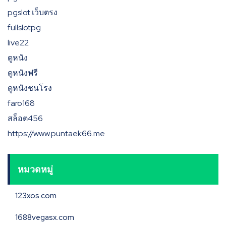
pgslot เว็บตรง
fullslotpg
live22
ดูหนัง
ดูหนังฟรี
ดูหนังชนโรง
faro168
สล็อต456
https://www.puntaek66.me
หมวดหมู่
123xos.com
1688vegasx.com