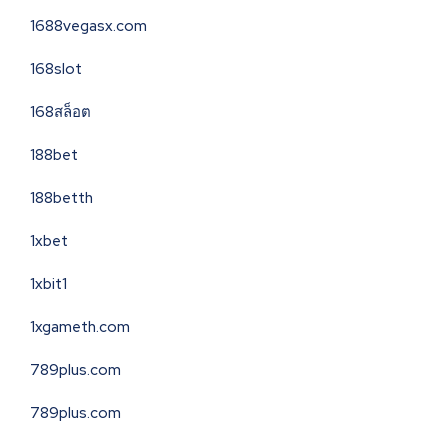
1688vegasx.com
168slot
168สล็อต
188bet
188betth
1xbet
1xbit1
1xgameth.com
789plus.com
789plus.com