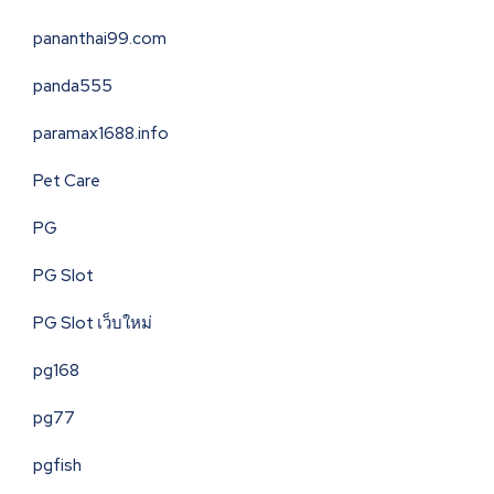
pananthai99.com
panda555
paramax1688.info
Pet Care
PG
PG Slot
PG Slot เว็บใหม่
pg168
pg77
pgfish