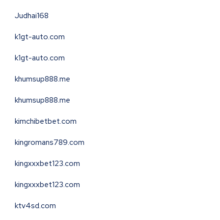
Judhai168
k1gt-auto.com
k1gt-auto.com
khumsup888.me
khumsup888.me
kimchibetbet.com
kingromans789.com
kingxxxbet123.com
kingxxxbet123.com
ktv4sd.com