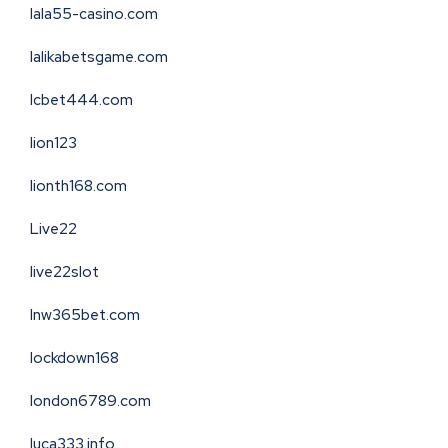
lala55-casino.com
lalikabetsgame.com
lcbet444.com
lion123
lionth168.com
Live22
live22slot
lnw365bet.com
lockdown168
london6789.com
luca333.info