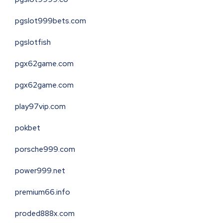
pgslot999bets.com
pgslotfish
pgx62game.com
pgx62game.com
play97vip.com
pokbet
porsche999.com
power999.net
premium66.info
proded888x.com