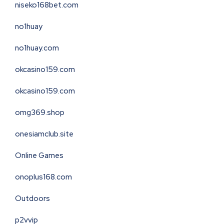
niseko168bet.com
no1huay
no1huay.com
okcasino159.com
okcasino159.com
omg369.shop
onesiamclub.site
Online Games
onoplus168.com
Outdoors
p2vvip