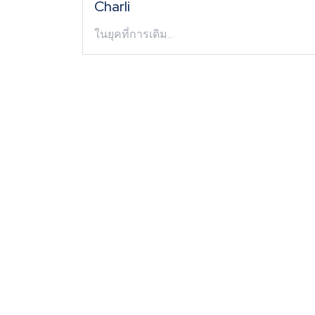
Charli
ในยุคที่การเดิม…