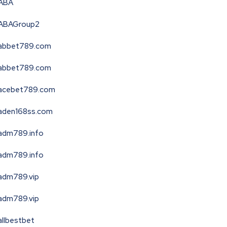
ABA
ABAGroup2
abbet789.com
abbet789.com
acebet789.com
aden168ss.com
adm789.info
adm789.info
adm789.vip
adm789.vip
allbestbet