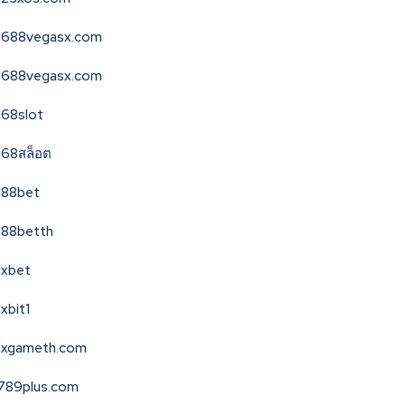
1688vegasx.com
1688vegasx.com
168slot
168สล็อต
188bet
188betth
1xbet
1xbit1
1xgameth.com
789plus.com