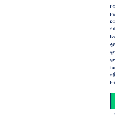
pg
pg
pg
fu
li
ดู
ดู
ดู
fa
สล
ht