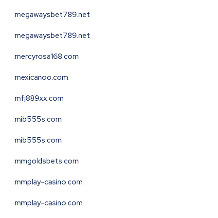
megawaysbet789.net
megawaysbet789.net
mercyrosa168.com
mexicanoo.com
mfj889xx.com
mib555s.com
mib555s.com
mmgoldsbets.com
mmplay-casino.com
mmplay-casino.com