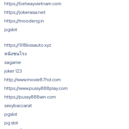
https://betwayvietnam.com
https://jokerasia.net
https://moodeng.in
pgslot
https://918kissauto.xyz
หนังชนโรง
sagame
joker 123
http://www.movie87hd.com
https://www.pussy888play.com
https://pussy888win.com
sexybaccarat
pgslot
pg slot