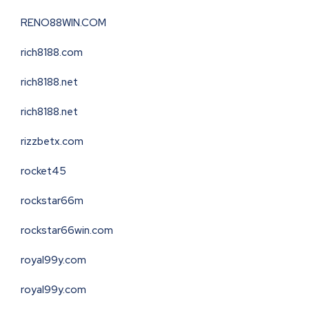
RENO88WIN.COM
rich8188.com
rich8188.net
rich8188.net
rizzbetx.com
rocket45
rockstar66m
rockstar66win.com
royal99y.com
royal99y.com