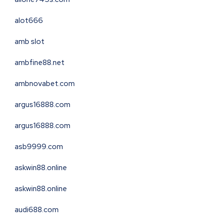
alot666
amb slot
ambfine88.net
ambnovabet.com
argus16888.com
argus16888.com
asb9999.com
askwin88.online
askwin88.online
audi688.com