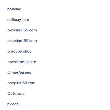
no1huay
no1huay.com
okcasino159.com
okcasino159.com
omg369.shop
onesiamclub.site
Online Games
onoplus168.com
Outdoors
p2vvip