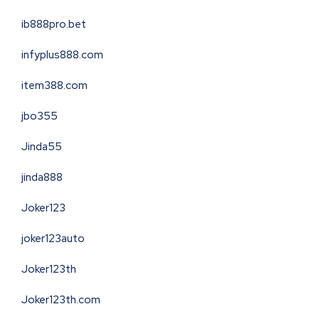
ib888pro.bet
infyplus888.com
item388.com
jbo355
Jinda55
jinda888
Joker123
joker123auto
Joker123th
Joker123th.com