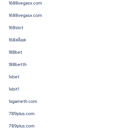
1688vegasx.com
1688vegasx.com
168slot
168สล็อต
188bet
188betth
1xbet
1xbit1
1xgameth.com
789plus.com
789plus.com