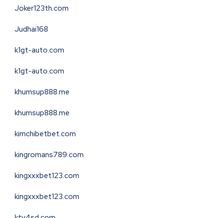
Joker123th.com
Judhai168
k1gt-auto.com
k1gt-auto.com
khumsup888.me
khumsup888.me
kimchibetbet.com
kingromans789.com
kingxxxbet123.com
kingxxxbet123.com
ktv4sd.com