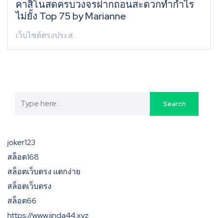
คาสิโนสดครบวงจรฝากถอนสะดวกทำกำไร
ไม่ยั้ง Top 75 by Marianne
เว็บไซต์ตรงประส…
joker123
สล็อต168
สล็อตเว็บตรง แตกง่าย
สล็อตเว็บตรง
สล็อต66
https://www.jinda44.xyz