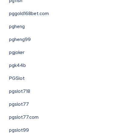
pgfish
pggold168bet.com
pgheng
pgheng99
pgjoker
pgk44b
PGSlot
pgslot718
pgslot77
pgslot77.com
pgslot99