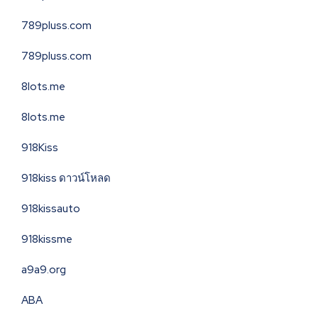
789pluss.com
789pluss.com
8lots.me
8lots.me
918Kiss
918kiss ดาวน์โหลด
918kissauto
918kissme
a9a9.org
ABA