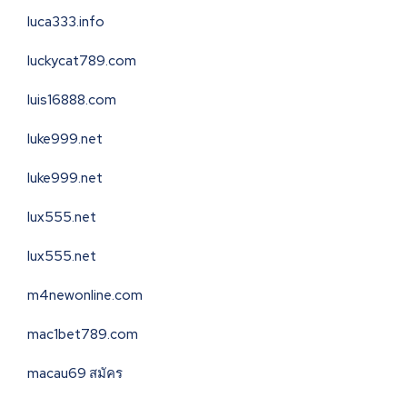
luca333.info
luckycat789.com
luis16888.com
luke999.net
luke999.net
lux555.net
lux555.net
m4newonline.com
mac1bet789.com
macau69 สมัคร