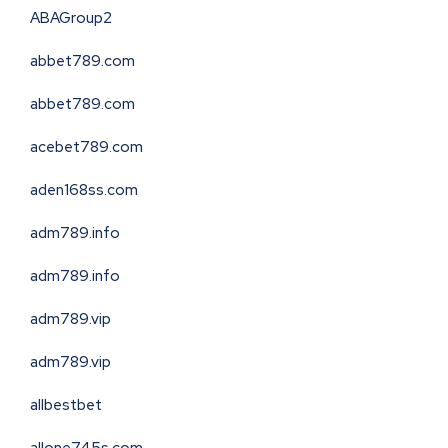
ABAGroup2
abbet789.com
abbet789.com
acebet789.com
aden168ss.com
adm789.info
adm789.info
adm789.vip
adm789.vip
allbestbet