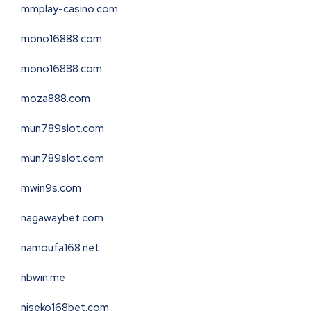
mmplay-casino.com
mono16888.com
mono16888.com
moza888.com
mun789slot.com
mun789slot.com
mwin9s.com
nagawaybet.com
namoufa168.net
nbwin.me
niseko168bet.com