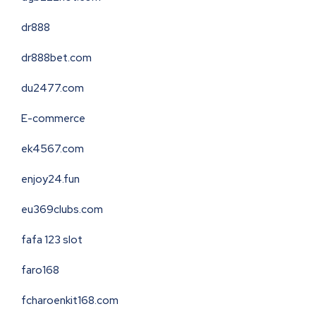
dr888
dr888bet.com
du2477.com
E-commerce
ek4567.com
enjoy24.fun
eu369clubs.com
fafa 123 slot
faro168
fcharoenkit168.com