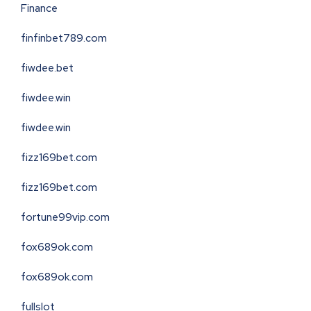
Finance
finfinbet789.com
fiwdee.bet
fiwdee.win
fiwdee.win
fizz169bet.com
fizz169bet.com
fortune99vip.com
fox689ok.com
fox689ok.com
fullslot