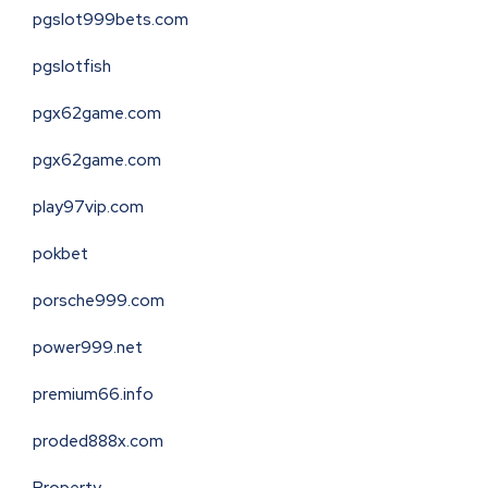
pgslot999bets.com
pgslotfish
pgx62game.com
pgx62game.com
play97vip.com
pokbet
porsche999.com
power999.net
premium66.info
proded888x.com