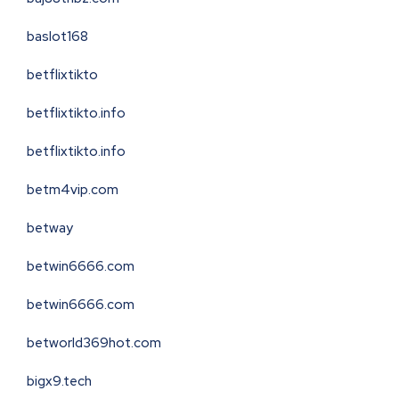
baslot168
betflixtikto
betflixtikto.info
betflixtikto.info
betm4vip.com
betway
betwin6666.com
betwin6666.com
betworld369hot.com
bigx9.tech