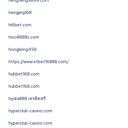
hengheng9899.com
hengjing168
hi6bet.com
hiso8888s.com
hongkong456
https://www.etbet16888.com/
hubbet168.com
hubbet168.com
hydra888 เครดิตฟรี
hyperclub-casino.com
hyperclub-casino.com