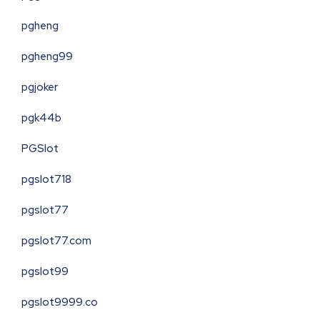
pgheng
pgheng99
pgjoker
pgk44b
PGSlot
pgslot718
pgslot77
pgslot77.com
pgslot99
pgslot9999.co