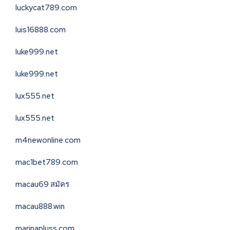
luckycat789.com
luis16888.com
luke999.net
luke999.net
lux555.net
lux555.net
m4newonline.com
mac1bet789.com
macau69 สมัคร
macau888.win
marinapluss.com