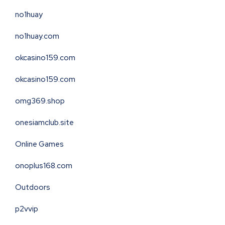
no1huay
no1huay.com
okcasino159.com
okcasino159.com
omg369.shop
onesiamclub.site
Online Games
onoplus168.com
Outdoors
p2vvip