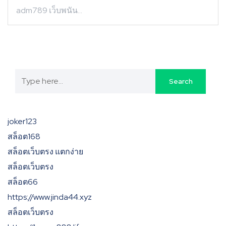
adm789 เว็บพนัน…
joker123
สล็อต168
สล็อตเว็บตรง แตกง่าย
สล็อตเว็บตรง
สล็อต66
https://www.jinda44.xyz
สล็อตเว็บตรง