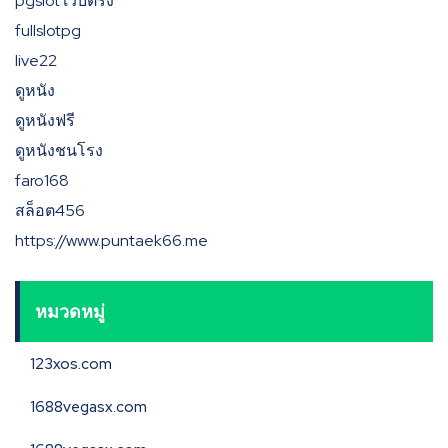
pgslot เว็บตรง
fullslotpg
live22
ดูหนัง
ดูหนังฟรี
ดูหนังชนโรง
faro168
สล็อต456
https://www.puntaek66.me
หมวดหมู่
123xos.com
1688vegasx.com