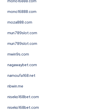
mono16888.com
mono16888.com
moza888.com
mun789slot.com
mun789slot.com
mwin9s.com
nagawaybet.com
namoufa168.net
nbwin.me
niseko168bet.com
niseko168bet.com