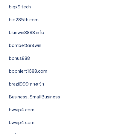
bigx9.tech
bio285th.com
bluewin8888.info
bombet888.win
bonus888
boonlert1688.com
brazil999 ทางเข้า
Business, Small Business
bwvip4.com
bwvip4.com