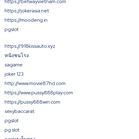
https://betwayvietnam.com
https://jokerasia.net
https://moodeng.in
pgslot
https://918kissauto.xyz
หนังชนโรง
sagame
joker 123
http://www.movie87hd.com
https://www.pussy888play.com
https://pussy888win.com
sexybaccarat
pgslot
pg slot