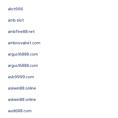
alot666
amb slot
ambfine88.net
ambnovabet.com
argus16888.com
argus16888.com
asb9999.com
askwin88.online
askwin88.online
audi688.com