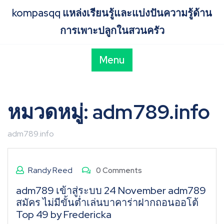
Skip
kompasqq แหล่งเรียนรู้และแบ่งปันความรู้ด้าน
to
content
การเพาะปลูกในสวนครัว
Menu
หมวดหมู่:
adm789.info
adm789.info
Randy Reed
0 Comments
adm789 เข้าสู่ระบบ 24 November adm789
สมัคร ไม่มีขั้นต่ำเล่นบาคาร่าฝากถอนออโต้
Top 49 by Fredericka