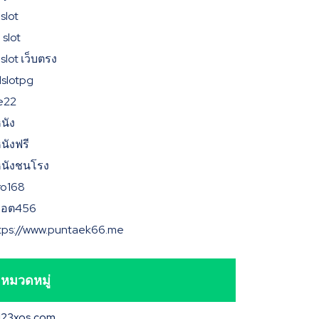
slot
 slot
slot เว็บตรง
llslotpg
ve22
หนัง
หนังฟรี
หนังชนโรง
ro168
็อต456
tps://www.puntaek66.me
หมวดหมู่
123xos.com