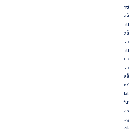
ht
สล
ht
สล
sl
ht
บา
sl
สล
หน
1x
fu
ki
pg
jo