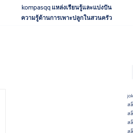
kompasqq แหล่งเรียนรู้และแบ่งปัน
ความรู้ด้านการเพาะปลูกในสวนครัว
jo
สล
8
สล
สล
สล