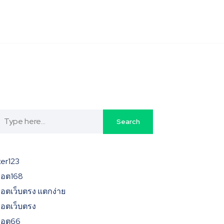
ker123
็อต168
็อตเว็บตรง แตกง่าย
็อตเว็บตรง
็อต66