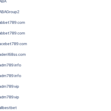
ABA
ABAGroup2
abbet789.com
abbet789.com
acebet789.com
aden168ss.com
adm789.info
adm789.info
adm789.vip
adm789.vip
allbestbet