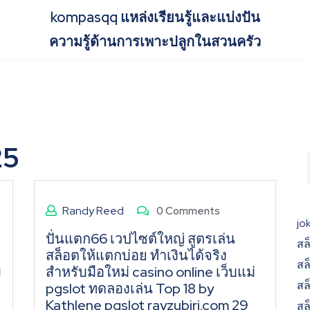
kompasqq แหล่งเรียนรู้และแบ่งปัน
ความรู้ด้านการเพาะปลูกในสวนครัว
25
Randy Reed
0 Comments
jo
ปั่นแตก66 เวปไซต์ใหญ่ สูตรเล่น
สล
สล็อตให้แตกบ่อย ทำเงินได้จริง
สล
ม
สำหรับมือใหม่ casino online เว็บแม่
สล
pgslot ทดลองเล่น Top 18 by
Kathlene pgslot rayzubiri.com 29
สล