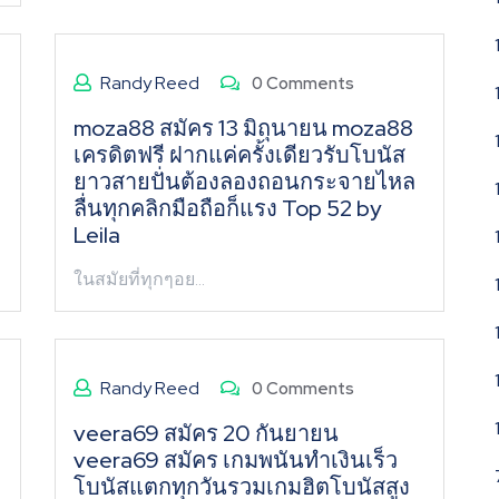
Randy Reed
0 Comments
moza88 สมัคร 13 มิถุนายน moza88
เครดิตฟรี ฝากแค่ครั้งเดียวรับโบนัส
ยาวสายปั่นต้องลองถอนกระจายไหล
ลื่นทุกคลิกมือถือก็แรง Top 52 by
Leila
ในสมัยที่ทุกๆอย…
Randy Reed
0 Comments
veera69 สมัคร 20 กันยายน
veera69 สมัคร เกมพนันทำเงินเร็ว
โบนัสแตกทุกวันรวมเกมฮิตโบนัสสูง