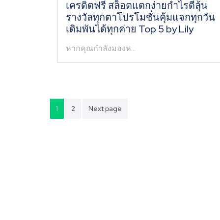
เครดิตฟรี สล็อตแตกง่ายกำไรดีลุ้น
รางวัลทุกตาโปรโมชั่นคุ้มแจกทุกวัน
เดิมพันได้ทุกค่าย Top 5 by Lily
หากคุณกำลังมองห…
Posts
1
2
Next page
pagination