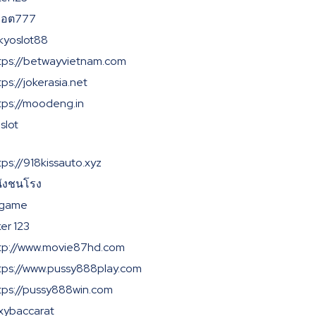
็อต777
kyoslot88
tps://betwayvietnam.com
tps://jokerasia.net
tps://moodeng.in
slot
tps://918kissauto.xyz
ังชนโรง
agame
ker 123
tp://www.movie87hd.com
tps://www.pussy888play.com
tps://pussy888win.com
xybaccarat