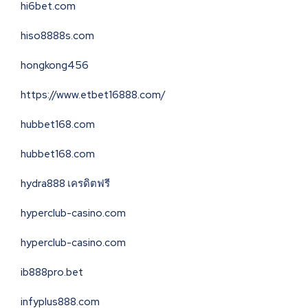
hi6bet.com
hiso8888s.com
hongkong456
https://www.etbet16888.com/
hubbet168.com
hubbet168.com
hydra888 เครดิตฟรี
hyperclub-casino.com
hyperclub-casino.com
ib888pro.bet
infyplus888.com