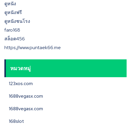
ดูหนัง
ดูหนังฟรี
ดูหนังชนโรง
faro168
สล็อต456
https://www.puntaek66.me
หมวดหมู่
123xos.com
1688vegasx.com
1688vegasx.com
168slot