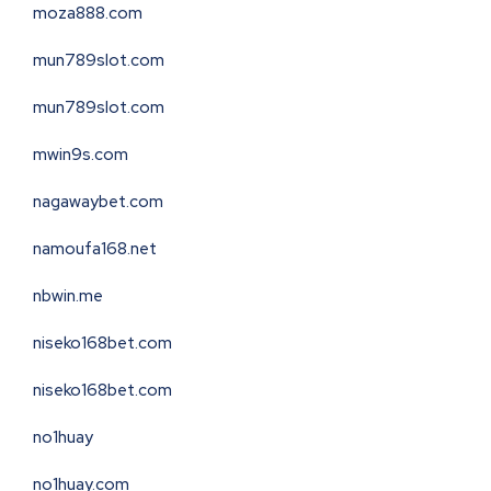
moza888.com
mun789slot.com
mun789slot.com
mwin9s.com
nagawaybet.com
namoufa168.net
nbwin.me
niseko168bet.com
niseko168bet.com
no1huay
no1huay.com