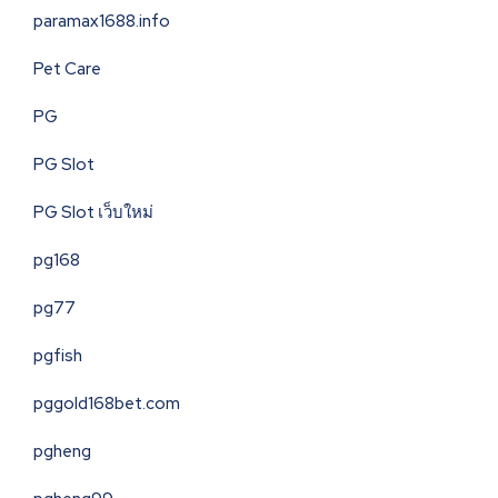
paramax1688.info
Pet Care
PG
PG Slot
PG Slot เว็บใหม่
pg168
pg77
pgfish
pggold168bet.com
pgheng