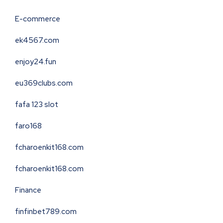
E-commerce
ek4567.com
enjoy24.fun
eu369clubs.com
fafa 123 slot
faro168
fcharoenkit168.com
fcharoenkit168.com
Finance
finfinbet789.com