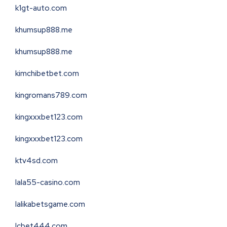
k1gt-auto.com
khumsup888.me
khumsup888.me
kimchibetbet.com
kingromans789.com
kingxxxbet123.com
kingxxxbet123.com
ktv4sd.com
lala55-casino.com
lalikabetsgame.com
lcbet444.com