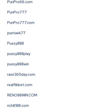
PunPro66.com
PunPro777
PunPro777.com
puntaek77
Pussy888
pussy888play
pussy888win
rasri365day.com
realflikbet.com
RENO88WIN.COM
rich8188.com