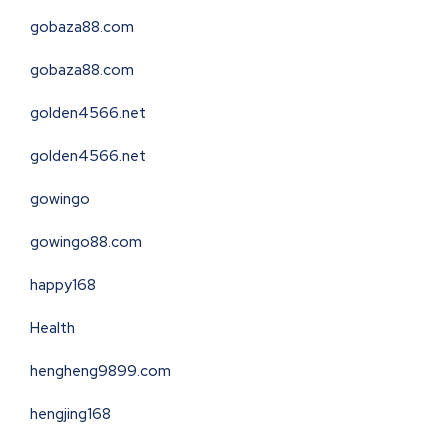
gobaza88.com
gobaza88.com
golden4566.net
golden4566.net
gowingo
gowingo88.com
happy168
Health
hengheng9899.com
hengjing168