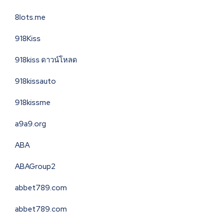
8lots.me
918Kiss
918kiss ดาวน์โหลด
918kissauto
918kissme
a9a9.org
ABA
ABAGroup2
abbet789.com
abbet789.com