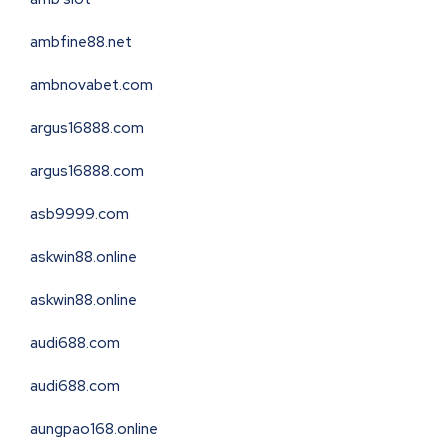
ambfine88.net
ambnovabet.com
argus16888.com
argus16888.com
asb9999.com
askwin88.online
askwin88.online
audi688.com
audi688.com
aungpao168.online