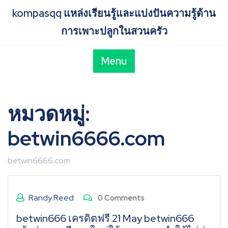
Skip
kompasqq แหล่งเรียนรู้และแบ่งปันความรู้ด้าน
to
content
การเพาะปลูกในสวนครัว
Menu
หมวดหมู่:
betwin6666.com
betwin6666.com
Randy Reed
0 Comments
betwin666 เครดิตฟรี 21 May betwin666