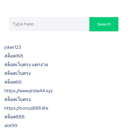
joker123
สล็อต168
สล็อตเว็บตรง แตกง่าย
สล็อตเว็บตรง
สล็อต66
https://www.jinda44.xyz
สล็อตเว็บตรง
https://bonus888.life
สล็อต888
slot99