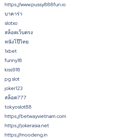
https://www.pussy888fun.io
บาคาร่า
slotxo
สล็อตเว็บตรง
หนังโป๊ไทย
1xbet
funny18
kiss918
pg slot
joker123
สล็อต777
tokyoslot88
https://betwayvietnam.com
https://jokerasia.net
https://moodeng.in