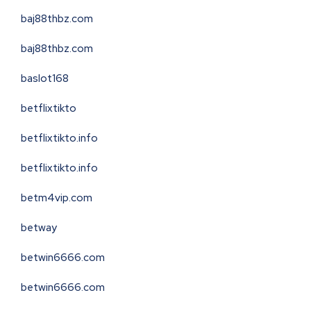
baj88thbz.com
baj88thbz.com
baslot168
betflixtikto
betflixtikto.info
betflixtikto.info
betm4vip.com
betway
betwin6666.com
betwin6666.com