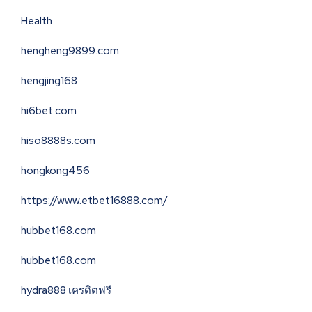
Health
hengheng9899.com
hengjing168
hi6bet.com
hiso8888s.com
hongkong456
https://www.etbet16888.com/
hubbet168.com
hubbet168.com
hydra888 เครดิตฟรี