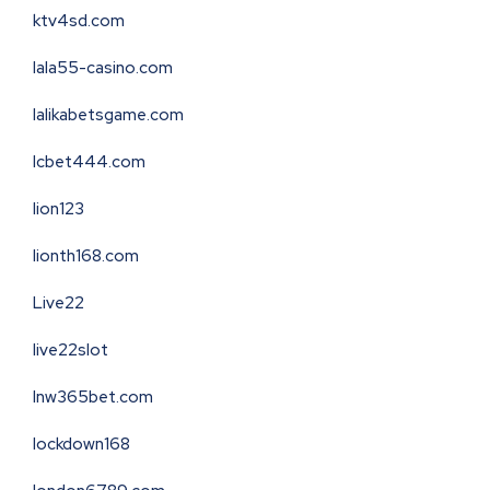
ktv4sd.com
lala55-casino.com
lalikabetsgame.com
lcbet444.com
lion123
lionth168.com
Live22
live22slot
lnw365bet.com
lockdown168