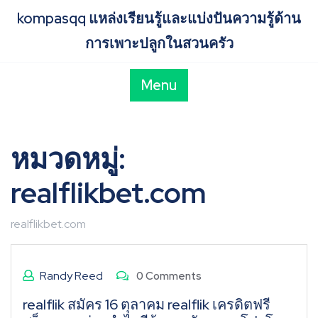
Skip
kompasqq แหล่งเรียนรู้และแบ่งปันความรู้ด้าน
to
content
การเพาะปลูกในสวนครัว
Menu
หมวดหมู่:
realflikbet.com
realflikbet.com
Randy Reed
0 Comments
realflik สมัคร 16 ตุลาคม realflik เครดิตฟรี