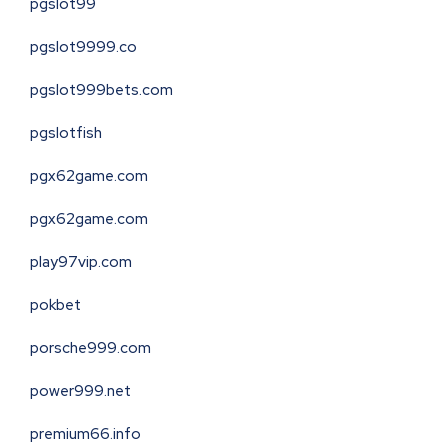
pgslot99
pgslot9999.co
pgslot999bets.com
pgslotfish
pgx62game.com
pgx62game.com
play97vip.com
pokbet
porsche999.com
power999.net
premium66.info