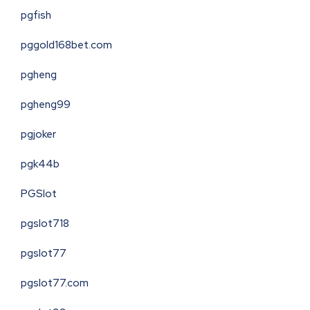
pgfish
pggold168bet.com
pgheng
pgheng99
pgjoker
pgk44b
PGSlot
pgslot718
pgslot77
pgslot77.com