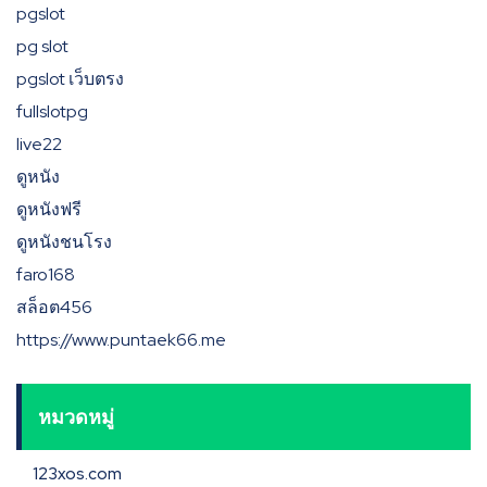
pgslot
pg slot
pgslot เว็บตรง
fullslotpg
live22
ดูหนัง
ดูหนังฟรี
ดูหนังชนโรง
faro168
สล็อต456
https://www.puntaek66.me
หมวดหมู่
123xos.com