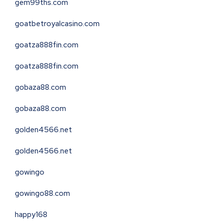
gem99ths.com
goatbetroyalcasino.com
goatza888fin.com
goatza888fin.com
gobaza88.com
gobaza88.com
golden4566.net
golden4566.net
gowingo
gowingo88.com
happy168