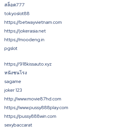
สล็อต777
tokyoslot88
https://betwayvietnam.com
https://jokerasia.net
https://moodeng.in
pgslot
https://918kissauto.xyz
หนังชนโรง
sagame
joker 123
http://www.movie87hd.com
https://www.pussy888play.com
https://pussy888win.com
sexybaccarat