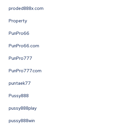
proded888x.com
Property
PunPro66
PunPro66.com
PunPro777
PunPro777.com
puntaek77
Pussy888
pussy888play
pussy888win