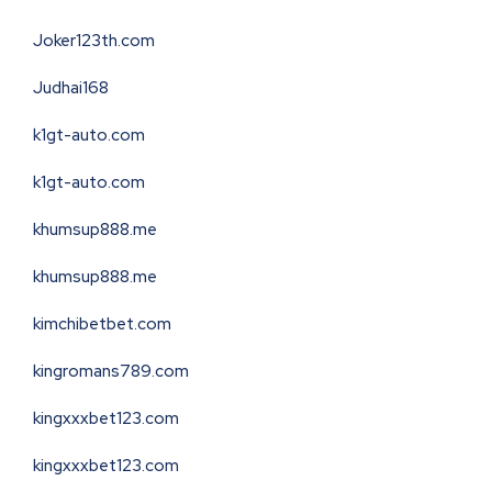
Joker123th.com
Judhai168
k1gt-auto.com
k1gt-auto.com
khumsup888.me
khumsup888.me
kimchibetbet.com
kingromans789.com
kingxxxbet123.com
kingxxxbet123.com