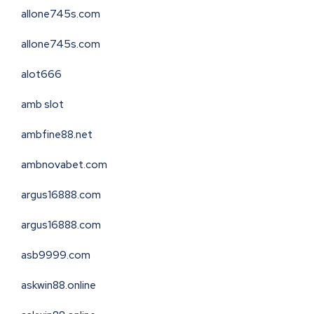
allone745s.com
allone745s.com
alot666
amb slot
ambfine88.net
ambnovabet.com
argus16888.com
argus16888.com
asb9999.com
askwin88.online