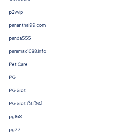
p2vvip
pananthai99.com
panda555
paramax1688.info
Pet Care
PG
PG Slot
PG Slot เว็บใหม่
pg168
pg77