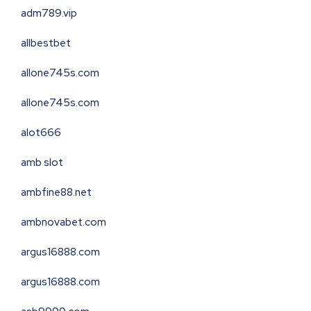
adm789.vip
allbestbet
allone745s.com
allone745s.com
alot666
amb slot
ambfine88.net
ambnovabet.com
argus16888.com
argus16888.com