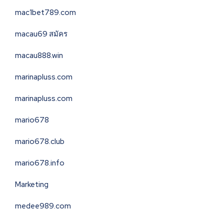
mac1bet789.com
macau69 สมัคร
macau888.win
marinapluss.com
marinapluss.com
mario678
mario678.club
mario678.info
Marketing
medee989.com