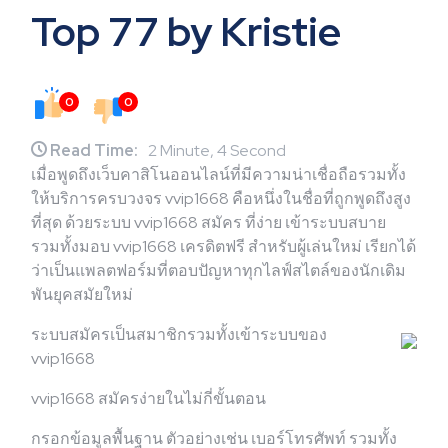
Top 77 by Kristie
0
0
Read Time:
2 Minute, 4 Second
เมื่อพูดถึงเว็บคาสิโนออนไลน์ที่มีความน่าเชื่อถือรวมทั้ง
ให้บริการครบวงจร vvip1668 คือหนึ่งในชื่อที่ถูกพูดถึงสูง
ที่สุด ด้วยระบบ vvip1668 สมัคร ที่ง่าย เข้าระบบสบาย
รวมทั้งมอบ vvip1668 เครดิตฟรี สำหรับผู้เล่นใหม่ เรียกได้
ว่าเป็นแพลตฟอร์มที่ตอบปัญหาทุกไลฟ์สไตล์ของนักเดิม
พันยุคสมัยใหม่
ระบบสมัครเป็นสมาชิกรวมทั้งเข้าระบบของ
vvip1668
vvip1668 สมัครง่ายในไม่กี่ขั้นตอน
กรอกข้อมูลพื้นฐาน ตัวอย่างเช่น เบอร์โทรศัพท์ รวมทั้ง