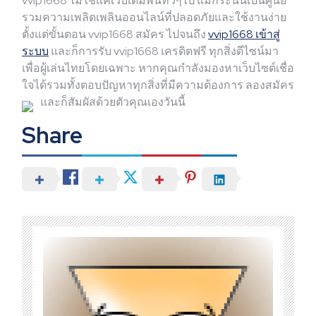
vvip1668 ไม่ใช่แค่เว็บเดิมพันทั่วๆไป แม้กระนั้นเป็นศูนย์
รวมความเพลิดเพลินออนไลน์ที่ปลอดภัยและใช้งานง่าย
ตั้งแต่ขั้นตอน vvip1668 สมัคร ไปจนถึง
vvip1668 เข้าสู่
ระบบ
และก็การรับ vvip1668 เครดิตฟรี ทุกสิ่งดีไซน์มา
เพื่อผู้เล่นไทยโดยเฉพาะ หากคุณกำลังมองหาเว็บไซต์เชื่อ
ใจได้รวมทั้งตอบปัญหาทุกสิ่งที่มีความต้องการ ลองสมัคร
และก็สัมผัสด้วยตัวคุณเองวันนี้
Share