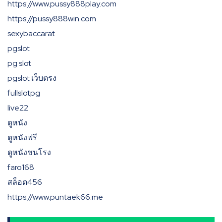
https://www.pussy888play.com
https://pussy888win.com
sexybaccarat
pgslot
pg slot
pgslot เว็บตรง
fullslotpg
live22
ดูหนัง
ดูหนังฟรี
ดูหนังชนโรง
faro168
สล็อต456
https://www.puntaek66.me