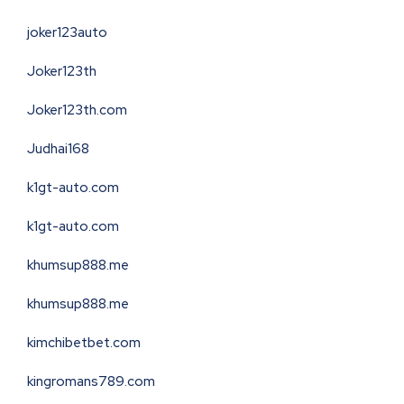
joker123auto
Joker123th
Joker123th.com
Judhai168
k1gt-auto.com
k1gt-auto.com
khumsup888.me
khumsup888.me
kimchibetbet.com
kingromans789.com