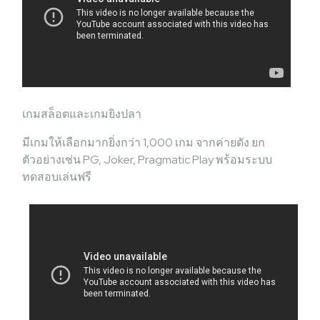
เกมสล็อตและเกมยิงปลา
มีเกมให้เลือกมากยิ่งกว่า 1,000 เกม จากค่ายดัง ยก
ตัวอย่างเช่น PG, Joker, Pragmatic Play พร้อมระบบ
ทดสอบเล่นฟรี