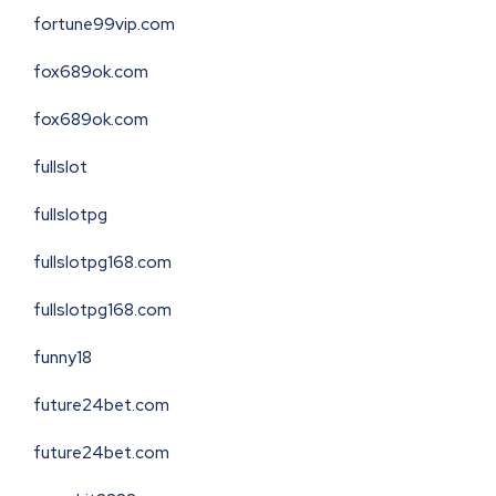
fortune99vip.com
fox689ok.com
fox689ok.com
fullslot
fullslotpg
fullslotpg168.com
fullslotpg168.com
funny18
future24bet.com
future24bet.com