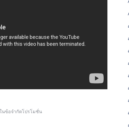
ดในข้อจำกัดโปรโมชั่น