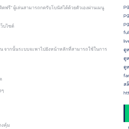
pg
ตฟรี” ผู้เล่นสามารถกดรับโบนัสได้ด้วยตัวเองผ่านเมนู
pg
pg
ว็บไซต์
fu
li
่าน จากนั้นระบบจะพาไปยังหน้าหลักที่สามารถใช้ในการ
ดู
ดู
ดู
fa
ต
สล
งๆ
ht
างคุ้ม