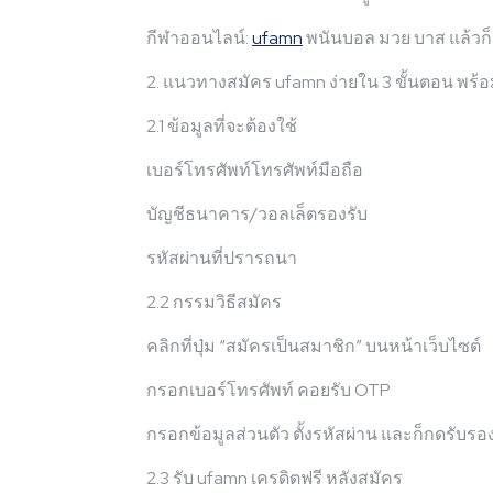
กีฬาออนไลน์:
ufamn
พนันบอล มวย บาส แล้วก็
2. แนวทางสมัคร ufamn ง่ายใน 3 ขั้นตอน พร้อ
2.1 ข้อมูลที่จะต้องใช้
เบอร์โทรศัพท์โทรศัพท์มือถือ
บัญชีธนาคาร/วอลเล็ตรองรับ
รหัสผ่านที่ปรารถนา
2.2 กรรมวิธีสมัคร
คลิกที่ปุ่ม “สมัครเป็นสมาชิก” บนหน้าเว็บไซต์
กรอกเบอร์โทรศัพท์ คอยรับ OTP
กรอกข้อมูลส่วนตัว ตั้งรหัสผ่าน และก็กดรับรอ
2.3 รับ ufamn เครดิตฟรี หลังสมัคร