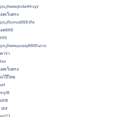
tps://www.jinda44.xyz
็อตเว็บตรง
tps://bonus888.life
็อต888
ot99
tps://www.pussy888fun.io
คาร่า
otxo
็อตเว็บตรง
ังโป๊ไทย
bet
nny18
ss918
 slot
ker123