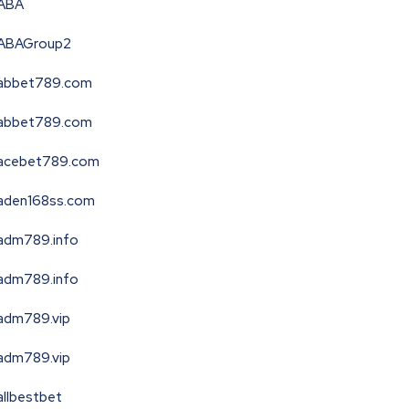
ABA
ABAGroup2
abbet789.com
abbet789.com
acebet789.com
aden168ss.com
adm789.info
adm789.info
adm789.vip
adm789.vip
allbestbet