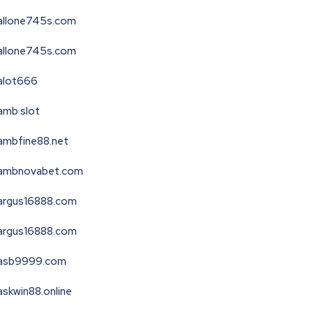
allone745s.com
allone745s.com
alot666
amb slot
ambfine88.net
ambnovabet.com
argus16888.com
argus16888.com
asb9999.com
askwin88.online