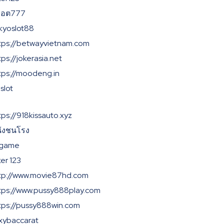
็อต777
kyoslot88
tps://betwayvietnam.com
tps://jokerasia.net
tps://moodeng.in
slot
tps://918kissauto.xyz
ังชนโรง
agame
ker 123
tp://www.movie87hd.com
tps://www.pussy888play.com
tps://pussy888win.com
xybaccarat