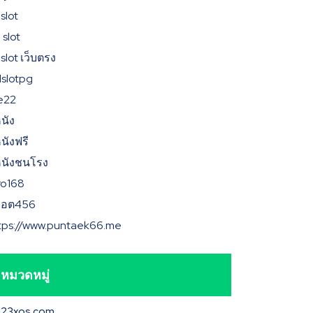
slot
 slot
slot เว็บตรง
llslotpg
ve22
หนัง
หนังฟรี
หนังชนโรง
ro168
็อต456
tps://www.puntaek66.me
หมวดหมู่
123xos.com