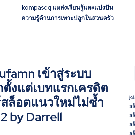
kompasqq แหล่งเรียนรู้และแบ่งปัน
ความรู้ด้านการเพาะปลูกในสวนครัว
ufamn เข้าสู่ระบบ
ตั้งแต่เบทแรกเครดิต
jo
ร์สล็อตแนวใหม่ไม่ซ้ำ
สล
2 by Darrell
สล
สล
สล