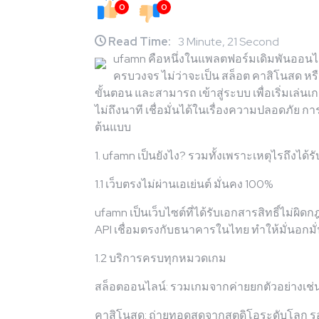
0
0
Read Time:
3 Minute, 21 Second
ufamn คือหนึ่งในแพลตฟอร์มเดิมพันออนไลน
ครบวงจร ไม่ว่าจะเป็น สล็อต คาสิโนสด หรือ
ขั้นตอน และสามารถ เข้าสู่ระบบ เพื่อเริ่มเล่
ไม่ถึงนาที เชื่อมั่นได้ในเรื่องความปลอดภัย ก
ต้นแบบ
1. ufamn เป็นยังไง? รวมทั้งเพราะเหตุไรถึงได้
1.1 เว็บตรงไม่ผ่านเอเย่นต์ มั่นคง 100%
ufamn เป็นเว็บไซต์ที่ได้รับเอกสารสิทธิ์ไม่
API เชื่อมตรงกับธนาคารในไทย ทำให้มั่นอกมั
1.2 บริการครบทุกหมวดเกม
สล็อตออนไลน์: รวมเกมจากค่ายยกตัวอย่างเช่น 
คาสิโนสด: ถ่ายทอดสดจากสตูดิโอระดับโลก รอ