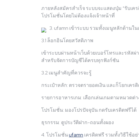
ภายหลังสมัครสำเร็จ ระบบจะแสดงปุ่ม “รับเครดิ
โปรโมชั่นโดยไม่ต้องแจ้งเจ้าหน้าที่
3. ufamn เข้าระบบ รวมทั้งเมนูหลักด้านในเ
3.1 ล็อกอินโดยสวัสดิภาพ
เข้าระบบผ่านหน้าเว็บด้วยเบอร์โทรและรหัสผ
สำหรับจัดการบัญชีได้ครบทุกฟังก์ชัน
3.2 เมนูสำคัญที่ควรจะรู้
กระเป๋าหลัก: ตรวจตรายอดเงิน และก็โยกเครดิ
รายการอาหารเกม: เลือกเล่นเกมตามหมวดต่า
โปรโมชั่น: มองโปรปัจจุบัน กดรับเครดิตฟรีได้
ธุรกรรม: ดูประวัติฝาก-ถอนทั้งผอง
4. โปรโมชั่น
ufamn
เครดิตฟรี รวมทั้งวิธีใช้อย่