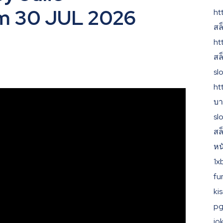
m 30 JUL 2026
ht
สล
ht
สล
sl
ht
บา
sl
สล
หน
1x
fu
ki
pg
jo