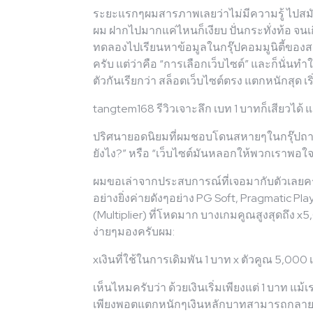
ระยะแรกๆผมสารภาพเลยว่าไม่มีความรู้ ไปสมัค
ผม ฝากไปมากแค่ไหนก็เงียบ ปั่นกระทั่งท้อ จนเ
ทดลองไปเรียนหาข้อมูลในกรุ๊ปคอมมูนิตี้ของสายปั
ครับ แต่ว่าคือ “การเลือกเว็บไซต์” และก็นั่นทำใ
ตัวกันเรียกว่า สล็อตเว็บไซต์ตรง แตกหนักสุด เริ
tangtem168 รีวิวเจาะลึก เบท 1 บาทก็เสียวได้ แ
ปริศนายอดนิยมที่ผมชอบโดนสหายๆในกรุ๊ปถามเ
ยังไง?” หรือ “เว็บไซต์มันหลอกให้พวกเราพอใจ
ผมขอเล่าจากประสบการณ์ที่เจอมากับตัวเลยค
อย่างยิ่งค่ายดังๆอย่าง PG Soft, Pragmatic P
(Multiplier) ที่โหดมาก บางเกมคูณสูงสุดถึง 
ง่ายๆมองครับผม:
xเงินที่ใช้ในการเดิมพัน 1 บาท x ตัวคูณ 5,000 
เห็นไหมครับว่า ด้วยเงินเริ่มเพียงแต่ 1 บาท แม
เพียงพอตแตกหนักๆเงินหลักบาทสามารถกลายเป