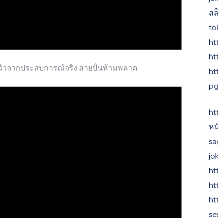
สล
to
ht
ht
 รีวิวจากประสบการณ์จริง สายปั่นห้ามพลาด
ht
pg
ht
หน
s
jo
ht
ht
ht
se