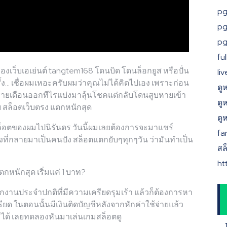
pg
pg
pg
fu
งเว็บเอเย่นต์ tangtem168 โดนบิด โดนล็อกยูส หรือปั่น
li
้ง… เชื่อผมเหอะครับผมว่าคุณไม่ได้คิดไปเอง เพราะก่อน
ดู
รายเดือนออกทีไรแบ่งมาลุ้นโชคแต่กลับโดนสูบหายเข้า
ดู
บ สล็อตเว็บตรง แตกหนักสุด
ดู
มสล็อตของผมไปนิรันดร วันนี้ผมเลยต้องการจะมาแชร์
fa
่กลายมาเป็นคนปัง สล็อตแตกยับๆทุกๆวัน ว่ามันทำเป็น
สล
ht
หนักสุด เริ่มแค่ 1 บาท?
งานประจำปกติที่มีความเครียดรุมเร้า แล้วก็ต้องการหา
ยด ในตอนนั้นมีเงินติดบัญชีหลังจากหักค่าใช้จ่ายแล้ว
มิได้ เลยทดลองหันมาเล่นเกมสล็อตดู