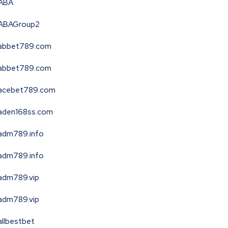
ABA
ABAGroup2
abbet789.com
abbet789.com
acebet789.com
aden168ss.com
adm789.info
adm789.info
adm789.vip
adm789.vip
allbestbet