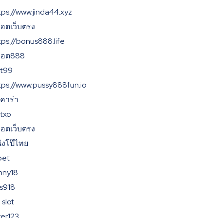
tps://www.jinda44.xyz
็อตเว็บตรง
tps://bonus888.life
็อต888
ot99
tps://www.pussy888fun.io
คาร่า
otxo
็อตเว็บตรง
ังโป๊ไทย
bet
nny18
ss918
 slot
ker123