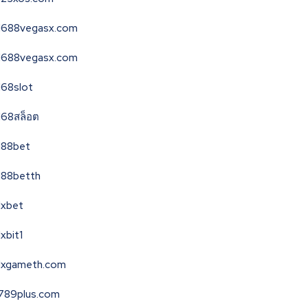
1688vegasx.com
1688vegasx.com
168slot
168สล็อต
188bet
188betth
1xbet
1xbit1
1xgameth.com
789plus.com