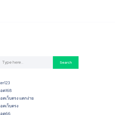
ker123
็อต168
็อตเว็บตรง แตกง่าย
็อตเว็บตรง
็อต66