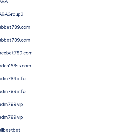
ABA
ABAGroup2
abbet789.com
abbet789.com
acebet789.com
aden168ss.com
adm789.info
adm789.info
adm789.vip
adm789.vip
allbestbet