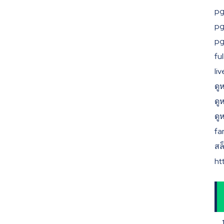
pg
pg
pg
fu
li
ดู
ดู
ดู
fa
สล
ht