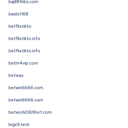
baj88thbz.com
baslot168
betflixtikto
betflixtikto.info
betflixtikto.info
betm4vip.com
betway
betwin6666.com
betwin6666.com
betworld369hot.com
bigx9.tech