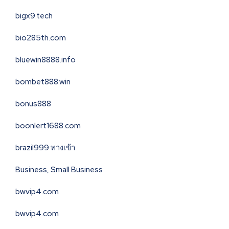
bigx9.tech
bio285th.com
bluewin8888.info
bombet888.win
bonus888
boonlert1688.com
brazil999 ทางเข้า
Business, Small Business
bwvip4.com
bwvip4.com