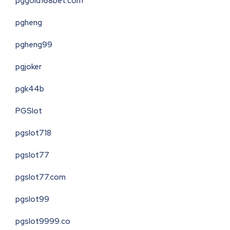
pggold168bet.com
pgheng
pgheng99
pgjoker
pgk44b
PGSlot
pgslot718
pgslot77
pgslot77.com
pgslot99
pgslot9999.co