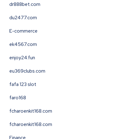
dr888bet.com
du2477.com
E-commerce
ek4567.com
enjoy24.fun
eu369clubs.com
fafa 123 slot
faro168
fcharoenkit168.com
fcharoenkit168.com
Finance