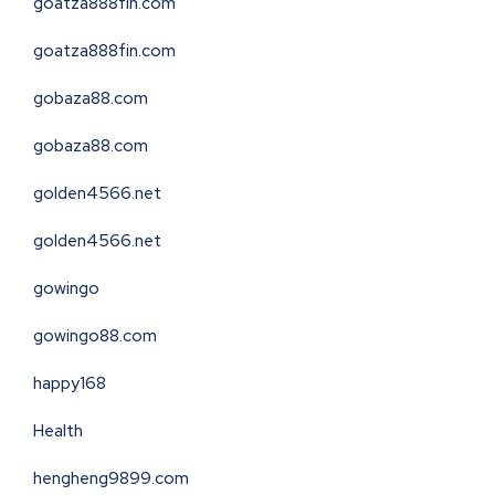
goatza888fin.com
goatza888fin.com
gobaza88.com
gobaza88.com
golden4566.net
golden4566.net
gowingo
gowingo88.com
happy168
Health
hengheng9899.com