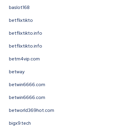
baslot168
betflixtikto
betflixtikto.info
betflixtikto.info
betm4vip.com
betway
betwin6666.com
betwin6666.com
betworld369hot.com
bigx9.tech