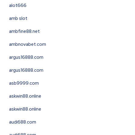
alot666
amb slot
ambfine88.net
ambnovabet.com
argus16888.com
argus16888.com
asb9999.com
askwin88.online
askwin88.online
audi688.com