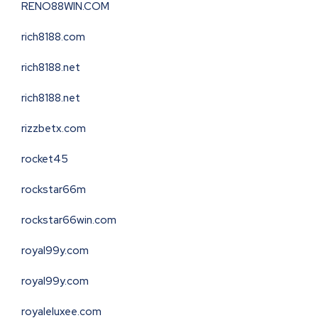
RENO88WIN.COM
rich8188.com
rich8188.net
rich8188.net
rizzbetx.com
rocket45
rockstar66m
rockstar66win.com
royal99y.com
royal99y.com
royaleluxee.com