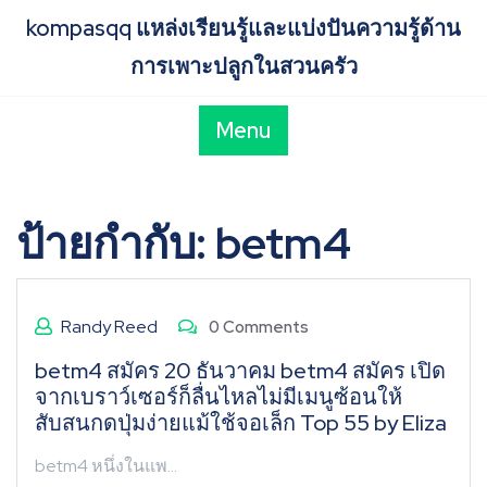
Skip
kompasqq แหล่งเรียนรู้และแบ่งปันความรู้ด้าน
to
content
การเพาะปลูกในสวนครัว
Menu
ป้ายกำกับ:
betm4
Randy Reed
0 Comments
betm4 สมัคร 20 ธันวาคม betm4 สมัคร เปิด
จากเบราว์เซอร์ก็ลื่นไหลไม่มีเมนูซ้อนให้
สับสนกดปุ่มง่ายแม้ใช้จอเล็ก Top 55 by Eliza
betm4 หนึ่งในแพ…