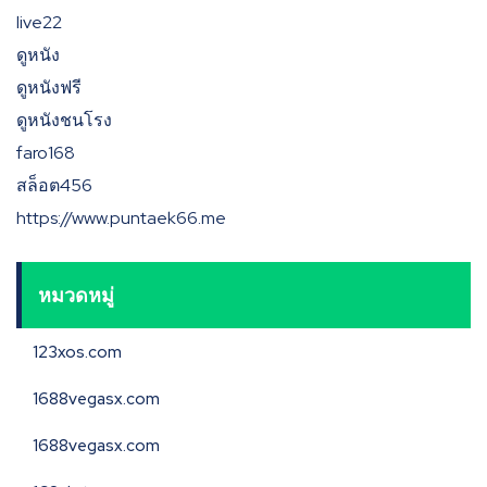
live22
ดูหนัง
ดูหนังฟรี
ดูหนังชนโรง
faro168
สล็อต456
https://www.puntaek66.me
หมวดหมู่
123xos.com
1688vegasx.com
1688vegasx.com