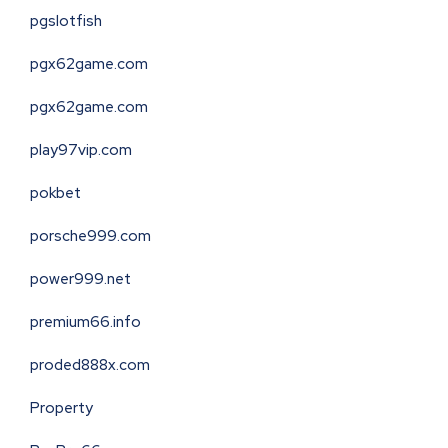
pgslotfish
pgx62game.com
pgx62game.com
play97vip.com
pokbet
porsche999.com
power999.net
premium66.info
proded888x.com
Property