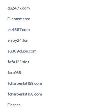
du2477.com
E-commerce
ek4567.com
enjoy24.fun
eu369clubs.com
fafa 123 slot
faro168
fcharoenkit168.com
fcharoenkit168.com
Finance