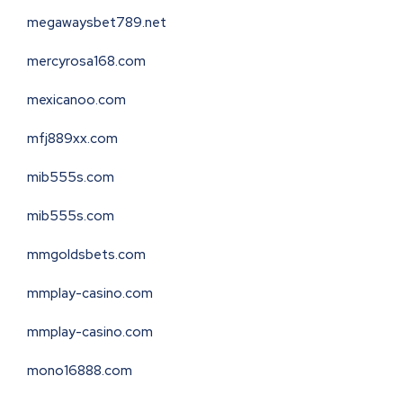
megawaysbet789.net
mercyrosa168.com
mexicanoo.com
mfj889xx.com
mib555s.com
mib555s.com
mmgoldsbets.com
mmplay-casino.com
mmplay-casino.com
mono16888.com