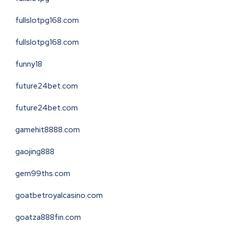
fullslotpg168.com
fullslotpg168.com
funny18
future24bet.com
future24bet.com
gamehit8888.com
gaojing888
gem99ths.com
goatbetroyalcasino.com
goatza888fin.com