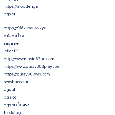
https://moodeng.in
pgslot
https://918kissauto.xyz
หนังชนโรง
sagame
joker 123
http://www.movie87hd.com
https://www.pussy888play.com
https://pussy888win.com
sexybaccarat
pgslot
pg slot
pgslot เว็บตรง
fullslotpg