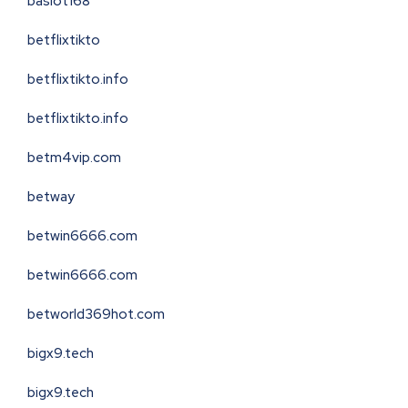
baslot168
betflixtikto
betflixtikto.info
betflixtikto.info
betm4vip.com
betway
betwin6666.com
betwin6666.com
betworld369hot.com
bigx9.tech
bigx9.tech