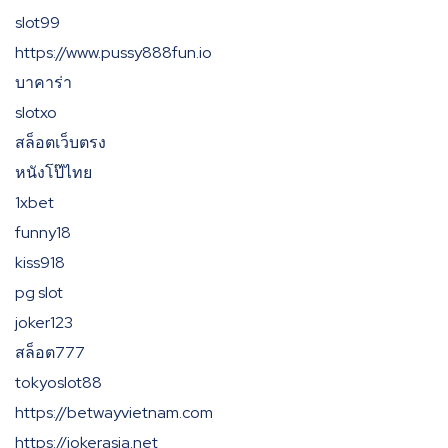
slot99
https://www.pussy888fun.io
บาคาร่า
slotxo
สล็อตเว็บตรง
หนังโป๊ไทย
1xbet
funny18
kiss918
pg slot
joker123
สล็อต777
tokyoslot88
https://betwayvietnam.com
https://jokerasia.net