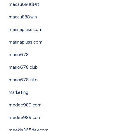
macau69 สมัคร
macau888.win
marinapluss.com
marinapluss.com
mario678
mario678.club
mario678.info
Marketing
medee989.com
medee989.com
meekin365day.com