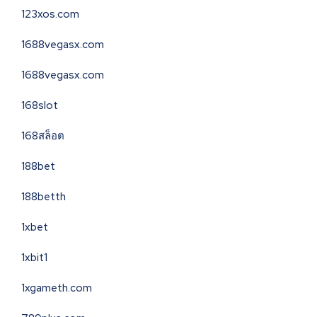
123xos.com
1688vegasx.com
1688vegasx.com
168slot
168สล็อต
188bet
188betth
1xbet
1xbit1
1xgameth.com