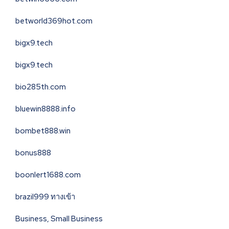
betworld369hot.com
bigx9.tech
bigx9.tech
bio285th.com
bluewin8888.info
bombet888.win
bonus888
boonlert1688.com
brazil999 ทางเข้า
Business, Small Business