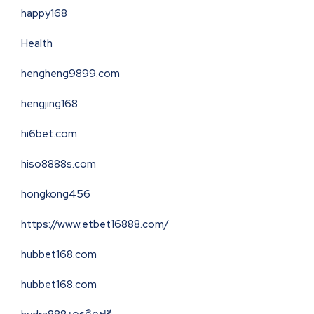
happy168
Health
hengheng9899.com
hengjing168
hi6bet.com
hiso8888s.com
hongkong456
https://www.etbet16888.com/
hubbet168.com
hubbet168.com