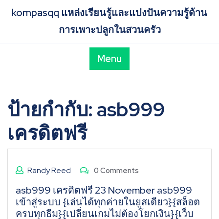
Skip
kompasqq แหล่งเรียนรู้และแบ่งปันความรู้ด้าน
to
content
การเพาะปลูกในสวนครัว
Menu
ป้ายกำกับ:
asb999
เครดิตฟรี
Randy Reed
0 Comments
asb999 เครดิตฟรี 23 November asb999
เข้าสู่ระบบ {เล่นได้ทุกค่ายในยูสเดียว}{สล็อต
ครบทุกธีม}{เปลี่ยนเกมไม่ต้องโยกเงิน}{เว็บ