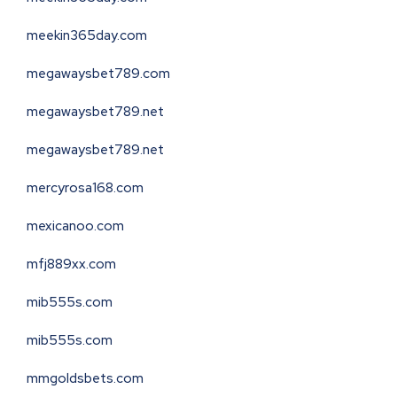
meekin365day.com
megawaysbet789.com
megawaysbet789.net
megawaysbet789.net
mercyrosa168.com
mexicanoo.com
mfj889xx.com
mib555s.com
mib555s.com
mmgoldsbets.com