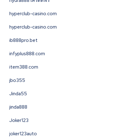
hydra888 เครดิตฟรี
hyperclub-casino.com
hyperclub-casino.com
ib888pro.bet
infyplus888.com
item388.com
jbo355
Jinda55
jinda888
Joker123
joker123auto