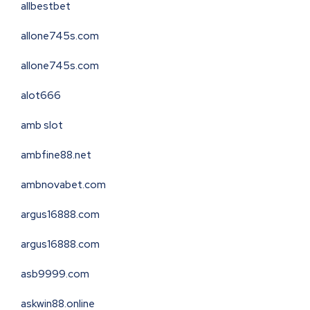
allbestbet
allone745s.com
allone745s.com
alot666
amb slot
ambfine88.net
ambnovabet.com
argus16888.com
argus16888.com
asb9999.com
askwin88.online