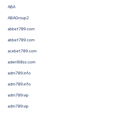
ABA
ABAGroup2
abbet789.com
abbet789.com
acebet789.com
aden168ss.com
adm789.info
adm789.info
adm789.vip
adm789.vip