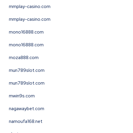
mmplay-casino.com
mmplay-casino.com
mono16888.com
mono16888.com
moza888.com
mun789slot.com
mun789slot.com
mwin9s.com
nagawaybet.com
namoufa168.net