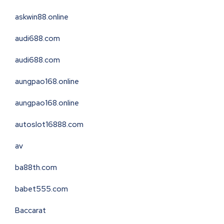
askwin88.online
audi688.com
audi688.com
aungpao168.online
aungpao168.online
autoslot16888.com
av
ba88th.com
babet555.com
Baccarat