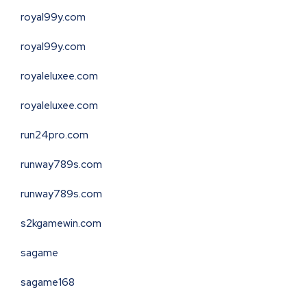
royal99y.com
royal99y.com
royaleluxee.com
royaleluxee.com
run24pro.com
runway789s.com
runway789s.com
s2kgamewin.com
sagame
sagame168