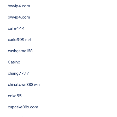
bwvip4.com
bwvip4.com
cafe444
carlo999.net
cashgame168
Casino
chang7777
chinatown888.win
coke55
cupcake88x.com