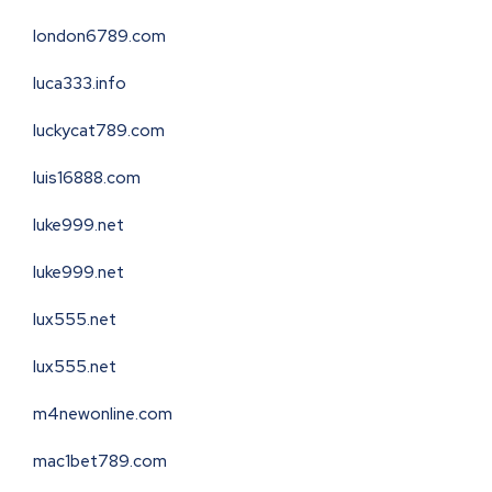
london6789.com
luca333.info
luckycat789.com
luis16888.com
luke999.net
luke999.net
lux555.net
lux555.net
m4newonline.com
mac1bet789.com