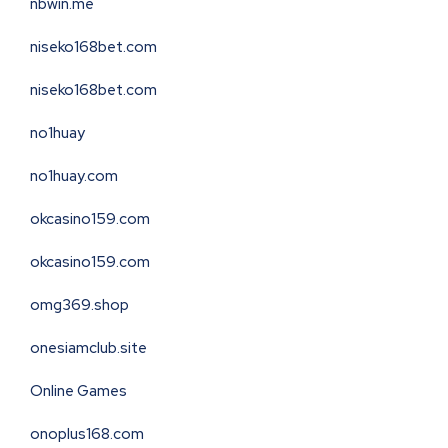
nbwin.me
niseko168bet.com
niseko168bet.com
no1huay
no1huay.com
okcasino159.com
okcasino159.com
omg369.shop
onesiamclub.site
Online Games
onoplus168.com