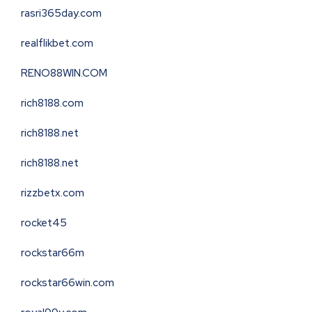
rasri365day.com
realflikbet.com
RENO88WIN.COM
rich8188.com
rich8188.net
rich8188.net
rizzbetx.com
rocket45
rockstar66m
rockstar66win.com