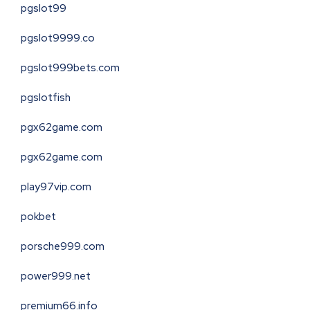
pgslot99
pgslot9999.co
pgslot999bets.com
pgslotfish
pgx62game.com
pgx62game.com
play97vip.com
pokbet
porsche999.com
power999.net
premium66.info