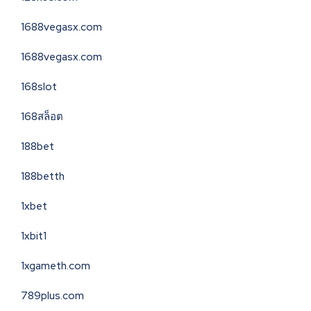
1688vegasx.com
1688vegasx.com
168slot
168สล็อต
188bet
188betth
1xbet
1xbit1
1xgameth.com
789plus.com