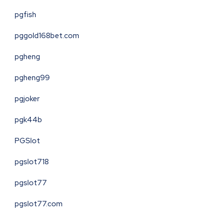
pgfish
pggold168bet.com
pgheng
pgheng99
pgjoker
pgk44b
PGSlot
pgslot718
pgslot77
pgslot77.com