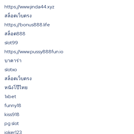
https://www.jinda44.xyz
สล็อตเว็บตรง
https://bonus888.life
สล็อต888
slot99
https://www.pussy888fun.io
บาคาร่า
slotxo
สล็อตเว็บตรง
หนังโป๊ไทย
1xbet
funny18
kiss918
pg slot
joker123