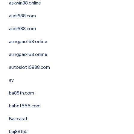
askwin88.online
audi688.com
audi688.com
aungpao168.online
aungpao168.online
autoslot16888.com
av
ba88th.com
babet555.com
Baccarat
baj88thb