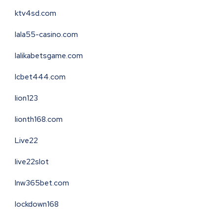
ktv4sd.com
lala55-casino.com
lalikabetsgame.com
lcbet444.com
lion123
lionth168.com
Live22
live22slot
lnw365bet.com
lockdown168