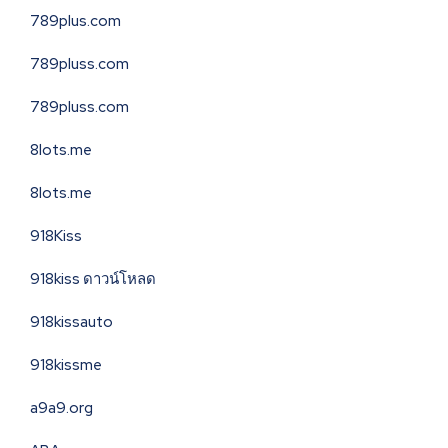
789plus.com
789pluss.com
789pluss.com
8lots.me
8lots.me
918Kiss
918kiss ดาวน์โหลด
918kissauto
918kissme
a9a9.org