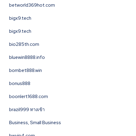
betworld369hot.com
bigx9.tech
bigx9.tech
bio285th.com
bluewin8888.info
bombet888.win
bonus888
boonlert1688.com
brazil999 ทางเข้า
Business, Small Business
bwvip4.com