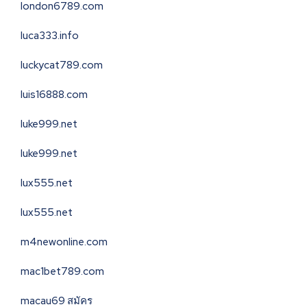
london6789.com
luca333.info
luckycat789.com
luis16888.com
luke999.net
luke999.net
lux555.net
lux555.net
m4newonline.com
mac1bet789.com
macau69 สมัคร