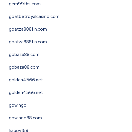
gem99ths.com
goatbetroyalcasino.com
goatza888fin.com
goatza888fin.com
gobaza88.com
gobaza88.com
golden4566.net
golden4566.net
gowingo
gowingo88.com
happy168