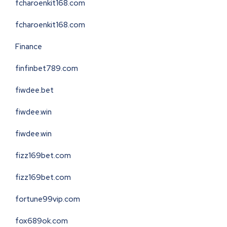
fcharoenkit168.com
fcharoenkit168.com
Finance
finfinbet789.com
fiwdee.bet
fiwdee.win
fiwdee.win
fizz169bet.com
fizz169bet.com
fortune99vip.com
fox689ok.com