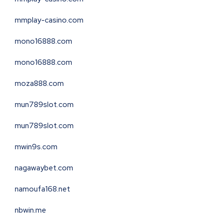
mmplay-casino.com
mono16888.com
mono16888.com
moza888.com
mun789slot.com
mun789slot.com
mwin9s.com
nagawaybet.com
namoufa168.net
nbwin.me