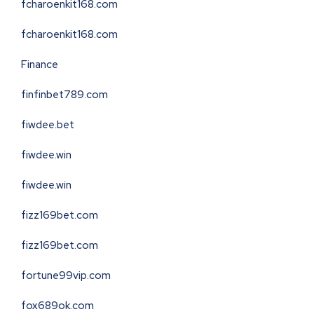
fcharoenkit168.com
fcharoenkit168.com
Finance
finfinbet789.com
fiwdee.bet
fiwdee.win
fiwdee.win
fizz169bet.com
fizz169bet.com
fortune99vip.com
fox689ok.com