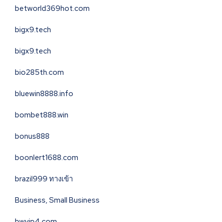
betworld369hot.com
bigx9.tech
bigx9.tech
bio285th.com
bluewin8888.info
bombet888.win
bonus888
boonlert1688.com
brazil999 ทางเข้า
Business, Small Business
bwvip4.com