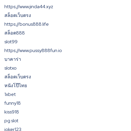
https://www.jinda44.xyz
สล็อตเว็บตรง
https://bonus888.life
สล็อต888
slot99
https://www.pussy888fun.io
บาคาร่า
slotxo
สล็อตเว็บตรง
หนังโป๊ไทย
1xbet
funny18
kiss918
pg slot
joker123