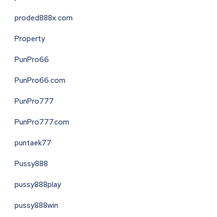
proded888x.com
Property
PunPro66
PunPro66.com
PunPro777
PunPro777.com
puntaek77
Pussy888
pussy888play
pussy888win