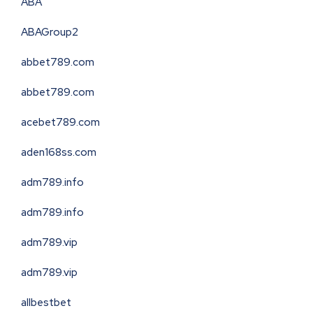
ABA
ABAGroup2
abbet789.com
abbet789.com
acebet789.com
aden168ss.com
adm789.info
adm789.info
adm789.vip
adm789.vip
allbestbet