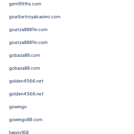
gem99ths.com
goatbetroyalcasino.com
goatza888fin.com
goatza888fin.com
gobaza88.com
gobaza88.com
golden4566.net
golden4566.net
gowingo
gowingo88.com
happy168