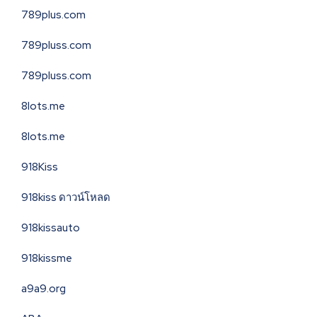
789plus.com
789pluss.com
789pluss.com
8lots.me
8lots.me
918Kiss
918kiss ดาวน์โหลด
918kissauto
918kissme
a9a9.org