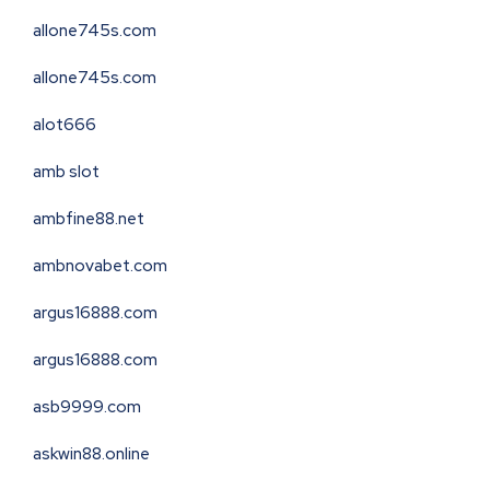
allone745s.com
allone745s.com
alot666
amb slot
ambfine88.net
ambnovabet.com
argus16888.com
argus16888.com
asb9999.com
askwin88.online