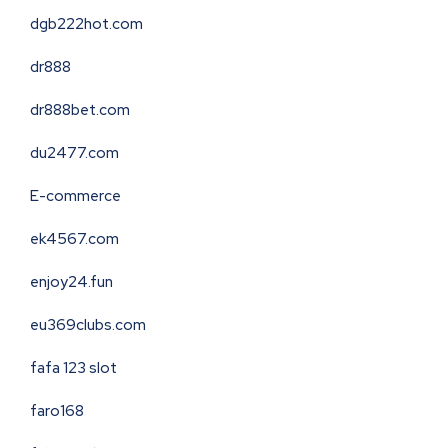
dgb222hot.com
dr888
dr888bet.com
du2477.com
E-commerce
ek4567.com
enjoy24.fun
eu369clubs.com
fafa 123 slot
faro168