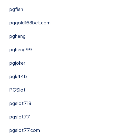
pgfish
pggold168bet.com
pgheng
pgheng99
pgjoker
pgk44b
PGSlot
pgslot718
pgslot77
pgslot77.com