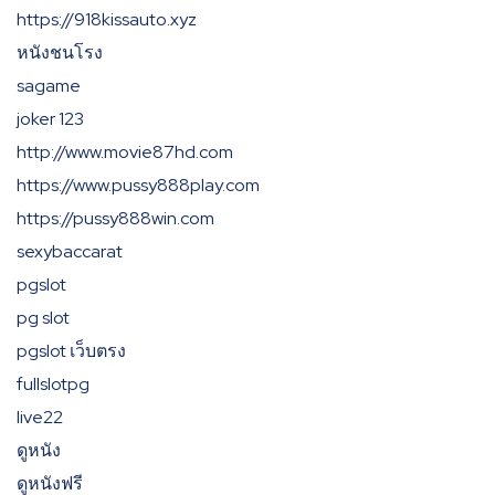
https://918kissauto.xyz
หนังชนโรง
sagame
joker 123
http://www.movie87hd.com
https://www.pussy888play.com
https://pussy888win.com
sexybaccarat
pgslot
pg slot
pgslot เว็บตรง
fullslotpg
live22
ดูหนัง
ดูหนังฟรี