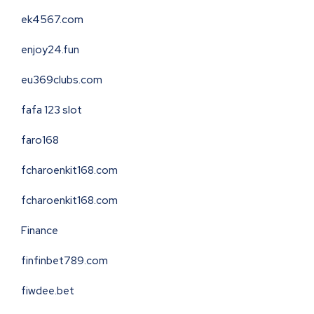
ek4567.com
enjoy24.fun
eu369clubs.com
fafa 123 slot
faro168
fcharoenkit168.com
fcharoenkit168.com
Finance
finfinbet789.com
fiwdee.bet