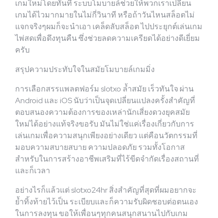
เกมใหม่โดยทันที ระบบโมบายล์ช่วยให้พวกเราเปลี่ยน
เกมได้ไวมากมายในไม่กี่วินาที หรือถ้าวันไหนสล็อตไม่
แจกจริงๆผมก็จะนำเอา เคล็ดลับสล็อต ไปประยุกต์เล่นเกม
ไพ่สดเพื่อดึงทุนคืน ซึ่งช่วยลดความเครียดได้อย่างดีเยี่ยม
ครับ
สรุปความประทับใจในสมัยโมบายล์เกมมิ่ง
การเลือกสรรแพลตฟอร์ม slotxo ล้ำสมัย เร็วทันใจ ผ่าน
Android และ iOS นับว่าเป็นจุดเปลี่ยนแปลงครั้งสำคัญที่
ตอบสนองความต้องการของเหล่านักเสี่ยงดวงยุคสมัย
ใหม่ได้อย่างแท้จริงขอรับ มันไม่ใช่แค่เรื่องเกี่ยวกับการ
เล่นเกมเพื่อความสนุกเพียงอย่างเดียว แต่คือนวัตกรรมที่
มอบความสบายสบาย ความปลอดภัย รวมทั้งโอกาส
สำหรับในการสร้างอาชีพเสริมที่ไร้ขีดจำกัดเรื่องสถานที่
และก็เวลา
อย่างไรก็แล้วแต่ slotxo24hr สิ่งสำคัญที่สุดที่ผมอยากจะ
ย้ำทิ้งท้ายไว้เป็น ระเบียบและก็ความรับผิดชอบต่อตนเอง
ในการลงทุน ขอให้เพื่อนๆทุกคนสนุกสนานไปกับเกม