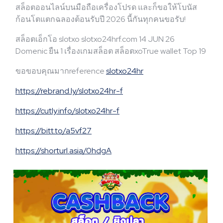
สล็อตออนไลน์บนมือถือเครื่องโปรด และก็ขอให้โบนัส
ก้อนโตแตกฉลองต้อนรับปี 2026 นี้กันทุกคนขอรับ!
สล็อตเอ็กโอ slotxo slotxo24hrf.com 14 JUN 26
Domenic ยืน 1 เรื่องเกมสล็อต สล็อตxoTrue wallet Top 19
ขอขอบคุณมากreference
slotxo24hr
https://rebrand.ly/slotxo24hr-f
https://cutly.info/slotxo24hr-f
https://bitt.to/a5vf27
https://shorturl.asia/0hdgA