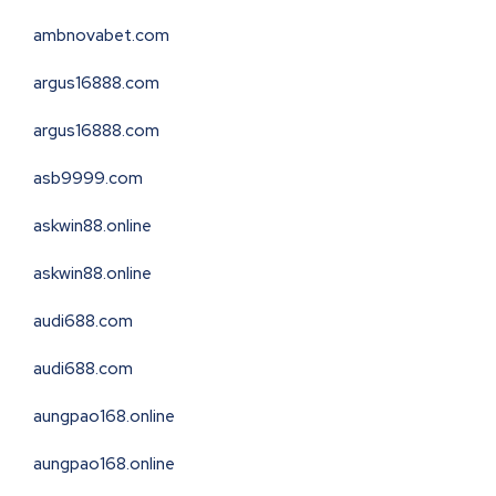
ambnovabet.com
argus16888.com
argus16888.com
asb9999.com
askwin88.online
askwin88.online
audi688.com
audi688.com
aungpao168.online
aungpao168.online