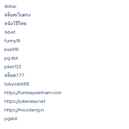
slotxo
สล็อตเว็บตรง
หนังโป๊ไทย
1xbet
funny18
kiss918
pg slot
joker123
สล็อต777
tokyoslot88
https://betwayvietnam.com
https://jokerasia.net
https://moodeng.in
pgslot