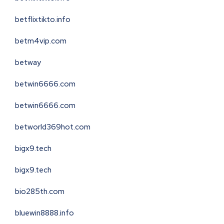
betflixtikto.info
betm4vip.com
betway
betwin6666.com
betwin6666.com
betworld369hot.com
bigx9.tech
bigx9.tech
bio285th.com
bluewin8888.info