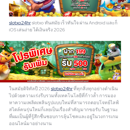
slotxo24hr
slotxo ทันสมัย เร็วทันใจ ผ่าน Android และก็
iOS เล่นง่าย ได้เงินจริง 2026
ในสมัยดิจิทัลปี 2026
slotxo24hr
ที่ทุกสิ่งทุกอย่างดำเนิน
ไปด้วยความเร่งรีบรวมทั้งเทคโนโลยีที่ก้าวล้ำ การมอง
หาความเพลิดเพลินรูปแบบใหม่ที่สามารถตอบโจทย์ไลฟ์
สไตล์คนรุ่นใหม่ก็เลยเป็นเรื่องสำคัญมากขอรับ ในฐานะ
ที่ผมเป็นผู้ที่รู้สึกชื่นชอบการลุ้นโชคและอยู่ในวงการเกม
ออนไลน์มาอย่างนาน