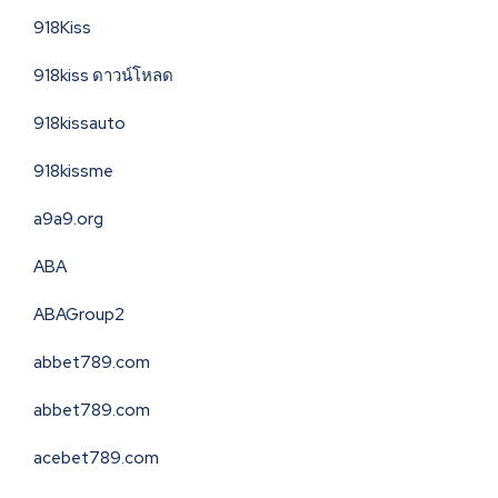
918Kiss
918kiss ดาวน์โหลด
918kissauto
918kissme
a9a9.org
ABA
ABAGroup2
abbet789.com
abbet789.com
acebet789.com