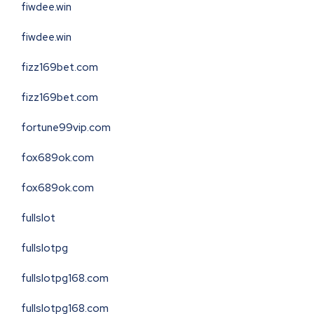
fiwdee.win
fiwdee.win
fizz169bet.com
fizz169bet.com
fortune99vip.com
fox689ok.com
fox689ok.com
fullslot
fullslotpg
fullslotpg168.com
fullslotpg168.com