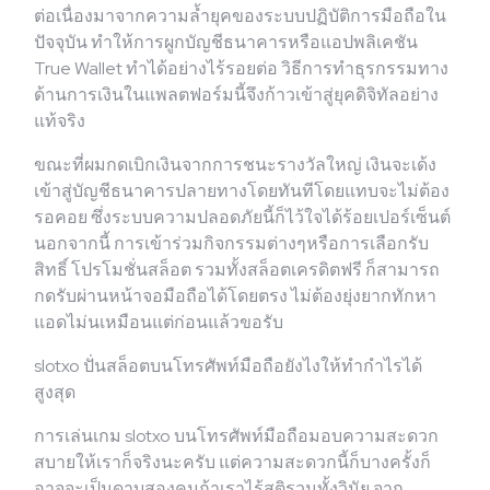
ต่อเนื่องมาจากความล้ำยุคของระบบปฏิบัติการมือถือใน
ปัจจุบัน ทำให้การผูกบัญชีธนาคารหรือแอปพลิเคชัน
True Wallet ทำได้อย่างไร้รอยต่อ วิธีการทำธุรกรรมทาง
ด้านการเงินในแพลตฟอร์มนี้จึงก้าวเข้าสู่ยุคดิจิทัลอย่าง
แท้จริง
ขณะที่ผมกดเบิกเงินจากการชนะรางวัลใหญ่ เงินจะเด้ง
เข้าสู่บัญชีธนาคารปลายทางโดยทันทีโดยแทบจะไม่ต้อง
รอคอย ซึ่งระบบความปลอดภัยนี้ก็ไว้ใจได้ร้อยเปอร์เซ็นต์
นอกจากนี้ การเข้าร่วมกิจกรรมต่างๆหรือการเลือกรับ
สิทธิ์ โปรโมชั่นสล็อต รวมทั้งสล็อตเครดิตฟรี ก็สามารถ
กดรับผ่านหน้าจอมือถือได้โดยตรง ไม่ต้องยุ่งยากทักหา
แอดไม่นเหมือนแต่ก่อนแล้วขอรับ
slotxo ปั่นสล็อตบนโทรศัพท์มือถือยังไงให้ทำกำไรได้
สูงสุด
การเล่นเกม slotxo บนโทรศัพท์มือถือมอบความสะดวก
สบายให้เราก็จริงนะครับ แต่ความสะดวกนี้ก็บางครั้งก็
อาจจะเป็นดาบสองคมถ้าเราไร้สติรวมทั้งวินัย จาก