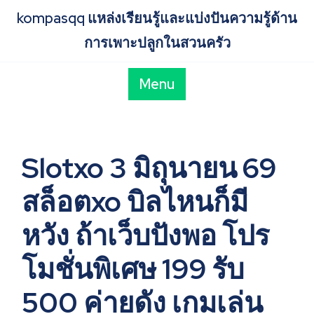
Skip
kompasqq แหล่งเรียนรู้และแบ่งปันความรู้ด้าน
to
content
การเพาะปลูกในสวนครัว
Menu
Slotxo 3 มิถุนายน 69
สล็อตxo บิลไหนก็มี
หวัง ถ้าเว็บปังพอ โปร
โมชั่นพิเศษ 199 รับ
500 ค่ายดัง เกมเล่น