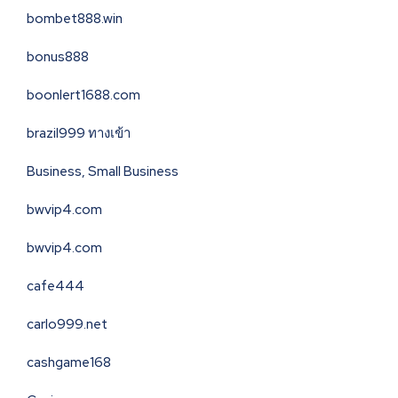
bombet888.win
bonus888
boonlert1688.com
brazil999 ทางเข้า
Business, Small Business
bwvip4.com
bwvip4.com
cafe444
carlo999.net
cashgame168