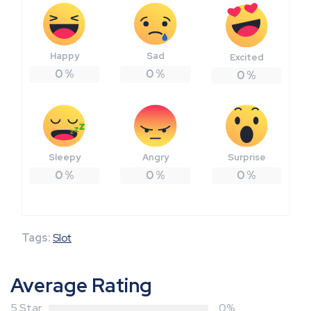
Happy
Sad
Excited
0
%
0
%
0
%
Sleepy
Angry
Surprise
0
%
0
%
0
%
Tags:
Slot
Average Rating
5 Star
0%