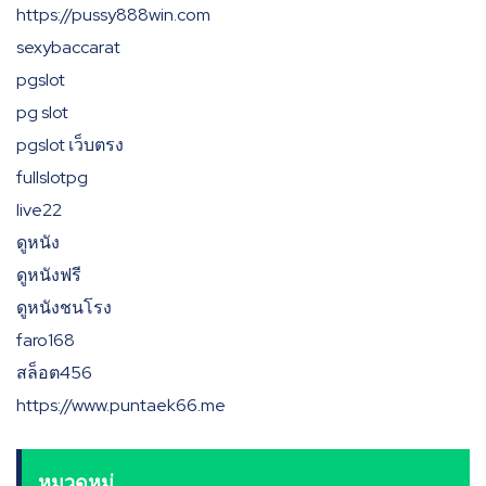
https://pussy888win.com
sexybaccarat
pgslot
pg slot
pgslot เว็บตรง
fullslotpg
live22
ดูหนัง
ดูหนังฟรี
ดูหนังชนโรง
faro168
สล็อต456
https://www.puntaek66.me
หมวดหมู่