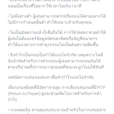
ถอนเป็นเรื่องที่ไม่ยาก ใช้เวลาไม่เกิน 1 นาที
• ไม่มีอย่างต่ำ: ผู้เล่นสามารถฝากหรือถอนได้ตามอยากได้
ไม่มีการกำหนดขั้นต่ำ ทำให้เหมาะสำหรับทุกคน
• ไม่เป็นอันตรายแล้วก็เชื่อถือได้: การใช้ Wallet ช่วยทำให้
ผู้เล่นไม่ต้องแชร์ข้อมูลบัตรเครดิตหรือบัญชีธนาคาร
ทำให้แนวทางการทำธุรกรรมไม่เป็นอันตรายเพิ่มขึ้น
• รับกำไรเป็นกอบเป็นกำได้แบบไม่จำกัด: เหตุเพราะไม่มี
ข้อจำกัดสำหรับการฝากถอน ผู้เล่นสามารถถอนเงินได้
ตามปริมาณที่ปรารถนา ทุกยอดที่ชนะจะถูกโอนให้ทันที
เทคนิคการเล่น bestbet เพื่อทำกำไรแบบไม่จำกัด
เลือกเกมสล็อตที่มีอัตราจ่ายสูง: การเลือกเล่นเกมที่มี RTP
(Return to Player) สูงจะช่วยเพิ่มโอกาสสำหรับการทำ
กำไร
• วางแผนเงิน: ควบคุมงบประมาณสำหรับในการเล่นอย่าง