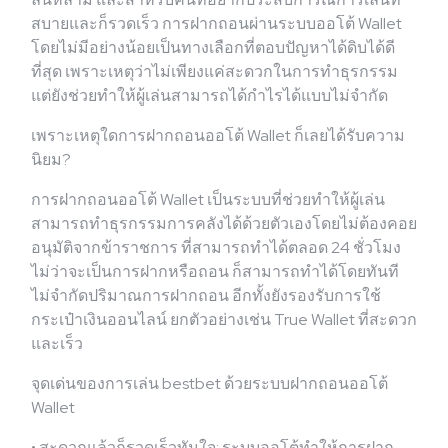
สบายและก็รวดเร็ว การฝากถอนผ่านระบบออโต้ Wallet
โดยไม่มีอย่างน้อยเป็นทางเลือกที่ตอบปัญหาได้ดิบได้ดี
ที่สุด เพราะเหตุว่าไม่เพียงแค่สะดวกในการทำธุรกรรม
แต่ยังช่วยทำให้ผู้เล่นสามารถได้กำไรได้แบบไม่จำกัด
เพราะเหตุใดการฝากถอนออโต้ Wallet ก็เลยได้รับความ
นิยม?
การฝากถอนออโต้ Wallet เป็นระบบที่ช่วยทำให้ผู้เล่น
สามารถทำธุรกรรมการคลังได้ด้วยตัวเองโดยไม่ต้องคอย
อนุมัติจากข้าราชการ ที่สามารถทำได้ตลอด 24 ชั่วโมง
ไม่ว่าจะเป็นการฝากหรือถอน ก็สามารถทำได้โดยทันที
ไม่จำกัดปริมาณการฝากถอน อีกทั้งยังรองรับการใช้
กระเป๋าเงินออนไลน์ ยกตัวอย่างเช่น True Wallet ที่สะดวก
และเร็ว
จุดเด่นของการเล่น bestbet ด้วยระบบฝากถอนออโต้
Wallet
• สะดวกแล้วก็รวดเร็วทันใจ: ระบบออโต้ทำให้การฝาก