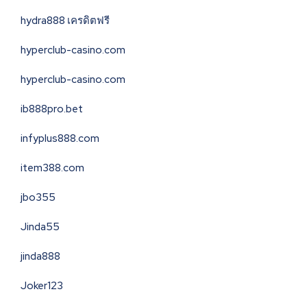
hydra888 เครดิตฟรี
hyperclub-casino.com
hyperclub-casino.com
ib888pro.bet
infyplus888.com
item388.com
jbo355
Jinda55
jinda888
Joker123