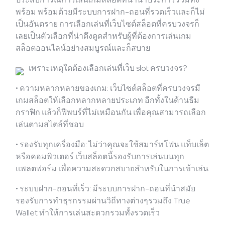
พร้อม พร้อมด้วยมีระบบการฝาก-ถอนที่รวดเร็วและก็ไม่
เป็นอันตราย การเลือกเล่นที่เว็บไซต์สล็อตที่ครบวงจรก็
เลยเป็นตัวเลือกที่น่าดึงดูดสำหรับผู้ที่ต้องการเล่นเกม
สล็อตออนไลน์อย่างสมบูรณ์และก็สบาย
เพราะเหตุใดต้องเลือกเล่นที่เว็บ slot ครบวงจร?
• ความหลากหลายของเกม: เว็บไซต์สล็อตที่ครบวงจรมี
เกมสล็อตให้เลือกหลากหลายประเภท อีกทั้งในด้านธีม
กราฟิก แล้วก็ฟีพบร์ที่ไม่เหมือนกัน เพื่อคุณสามารถเลือก
เล่นตามสไตล์ที่ชอบ
• รองรับทุกเครื่องมือ: ไม่ว่าคุณจะใช้สมาร์ทโฟน แท็บเล็ต
หรือคอมพิวเตอร์ เว็บสล็อตนี้รองรับการเล่นบนทุก
แพลตฟอร์ม เพื่อความสะดวกสบายสำหรับในการเข้าเล่น
• ระบบฝาก-ถอนที่เร็ว: มีระบบการฝาก-ถอนที่นำสมัย
รองรับการทำธุรกรรมผ่านวิถีทางต่างๆรวมถึง True
Wallet ทำให้การเล่นสะดวกรวมทั้งรวดเร็ว