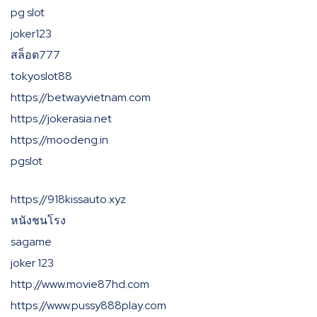
pg slot
joker123
สล็อต777
tokyoslot88
https://betwayvietnam.com
https://jokerasia.net
https://moodeng.in
pgslot
https://918kissauto.xyz
หนังชนโรง
sagame
joker 123
http://www.movie87hd.com
https://www.pussy888play.com