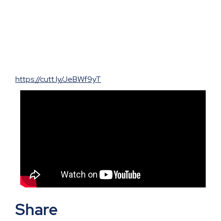
https://cutt.ly/JeBWf9yT
Share