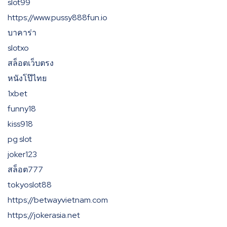
slot99
https://www.pussy888fun.io
บาคาร่า
slotxo
สล็อตเว็บตรง
หนังโป๊ไทย
1xbet
funny18
kiss918
pg slot
joker123
สล็อต777
tokyoslot88
https://betwayvietnam.com
https://jokerasia.net