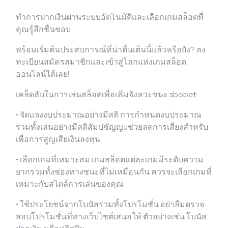
ทำการฝากเงินผ่านระบบอัตโนมัติและเลือกเกมสล็อตที่
คุณรู้สึกชื่นชอบ
พร้อมเริ่มต้นประสบการณ์ที่น่าตื่นเต้นนี้แล้วหรือยัง? ลง
ทะเบียนสมัครสมาชิกและเข้าสู่โลกแห่งเกมสล็อต
ออนไลน์ได้เลย!
เคล็ดลับในการเล่นสล็อตเพื่อเพิ่มจังหวะชนะ sbobet
• จัดแจงงบประมาณอย่างมีสติ การกำหนดงบประมาณ
รวมทั้งเล่นอย่างมีสติสัมปชัญญะช่วยลดการเสี่ยงสำหรับ
เพื่อการสูญเสียเงินลงทุน
• เลือกเกมที่เหมาะสม เกมสล็อตแต่ละเกมมีระดับความ
ยากรวมทั้งช่องทางชนะที่ไม่เหมือนกัน ควรจะเลือกเกมที่
เหมาะกับสไตล์การเล่นของคุณ
• ใช้ประโยชน์จากโบนัสรวมทั้งโปรโมชั่น อย่าลืมตรวจ
สอบโปรโมชั่นที่ทางเว็บไซต์เสนอให้ ตัวอย่างเช่น โบนัส