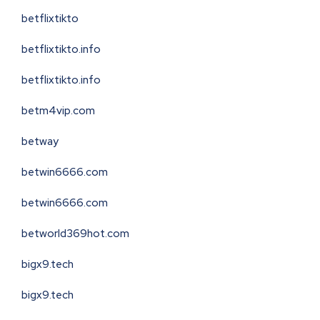
betflixtikto
betflixtikto.info
betflixtikto.info
betm4vip.com
betway
betwin6666.com
betwin6666.com
betworld369hot.com
bigx9.tech
bigx9.tech