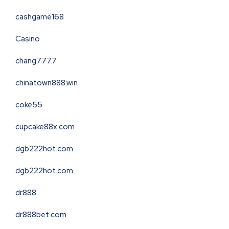
cashgame168
Casino
chang7777
chinatown888.win
coke55
cupcake88x.com
dgb222hot.com
dgb222hot.com
dr888
dr888bet.com