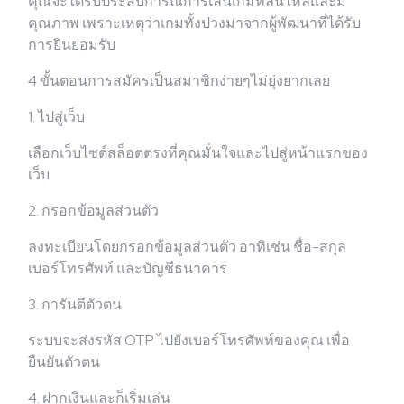
คุณจะได้รับประสบการณ์การเล่นเกมที่ลื่นไหลและมี
คุณภาพ เพราะเหตุว่าเกมทั้งปวงมาจากผู้พัฒนาที่ได้รับ
การยินยอมรับ
4 ขั้นตอนการสมัครเป็นสมาชิกง่ายๆไม่ยุ่งยากเลย
1. ไปสู่เว็บ
เลือกเว็บไซต์สล็อตตรงที่คุณมั่นใจและไปสู่หน้าแรกของ
เว็บ
2. กรอกข้อมูลส่วนตัว
ลงทะเบียนโดยกรอกข้อมูลส่วนตัว อาทิเช่น ชื่อ-สกุล
เบอร์โทรศัพท์ และบัญชีธนาคาร
3. การันตีตัวตน
ระบบจะส่งรหัส OTP ไปยังเบอร์โทรศัพท์ของคุณ เพื่อ
ยืนยันตัวตน
4. ฝากเงินและก็เริ่มเล่น