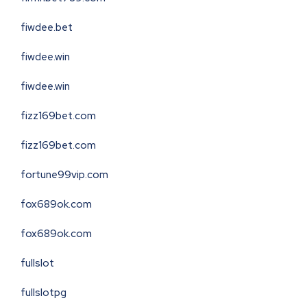
fiwdee.bet
fiwdee.win
fiwdee.win
fizz169bet.com
fizz169bet.com
fortune99vip.com
fox689ok.com
fox689ok.com
fullslot
fullslotpg