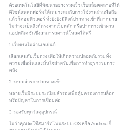
ด้วยเทคโนโลยีที่พัฒนาอย่างรวดเร็ว เว็บสล็อตหลายที่ได้
ดีไซน์แพลตฟอร์มให้เหมาะสมกับการใช้งานผ่านมือถือ
แล้วก็คอมพิวเตอร์ ทั้งยังยังมีลิงก์ปากทางเข้าที่มากมาย
ไม่ว่าจะเป็นลิงก์ตรงจากเว็บหลัก หรือปากทางเข้าผ่าน
แอปพลิเคชันซึ่งสามารถดาวน์โหลดได้ฟรี
1. เว็บตรงไม่ผ่านเอเย่นต์
เลือกเล่นกับเว็บตรง เพื่อให้เกิดความปลอดภัยรวมทั้ง
ความเชื่อมั่นและมั่นใจสำหรับเพื่อการทำธุรกรรมการ
คลัง
2. ระบบสำรองปากทางเข้า
หลายเว็บมีระบบระเบียบสำรองเพื่อคุ้มครองการบล็อก
หรือปัญหาในการเชื่อมต่อ
3. รองรับทุกวัสดุอุปกรณ์
ไม่ว่าคุณจะใช้สมาร์ทโฟนระบบ iOS หรือ Android ก็