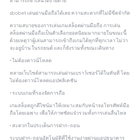
สามารถเข้าเล่นได้ง่ายดาย
sbobet เล่นผ่านมือถือได้เลย ความสะดวกที่ไม่มีขีดจำกัด
ความสบายของการเล่นเกมสล็อตผ่านมือถือ การเล่น
สล็อตผ่านมือถือเป็นตัวเลือกยอดนิยมมากมายในขณะนี้
ด้วยเหตุว่าผู้เล่นสามารถเข้าถึงเกมได้ทุกที่ทุกเวลา ไม่ว่า
จะอยู่บ้าน ในรถยนต์ และก็ยังรวมทั้งขณะเดินทาง
• ไม่ต้องดาวน์โหลด
หลายเว็บไซต์สามารถเล่นผ่านเบราว์เซอร์ได้ในทันที โดย
ไม่ต้องดาวน์โหลดแอปพลิเคชัน
• ระบบเกมที่รองจัดการถือ
เกมสล็อตถูกดีไซน์มาให้เหมาะสมกับหน้าจอโทรศัพท์มือ
ถือโดยเฉพาะ เพื่อให้ภาพชัดแจ๋วรวมทั้งการเล่นลื่นไหล
• สะดวกในประเด็นการฝาก-ถอน
ระบบฝาก-ถอนอัตโนมัติที่ใช้งานง่ายผ่านแอปธนาคาร