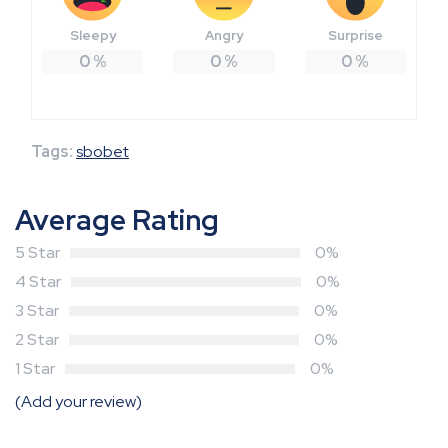
Sleepy
Angry
Surprise
0
%
0
%
0
%
Tags:
sbobet
Average Rating
5 Star
0%
4 Star
0%
3 Star
0%
2 Star
0%
1 Star
0%
(Add your review)