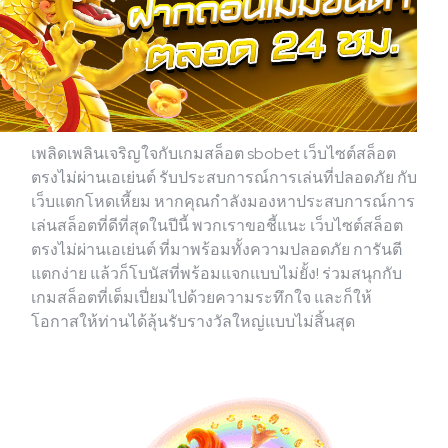
เพลิดเพลินเจริญใจกับเกมสล็อต sbobet เว็บไซต์สล็อต
ตรงไม่ผ่านเอเย่นต์ รับประสบการณ์การเล่นที่ปลอดภัย กับ
เว็บแตกโหดเหี้ยม หากคุณกำลังมองหาประสบการณ์การ
เล่นสล็อตที่ดีที่สุดในปีนี้ พวกเราขอชี้แนะ เว็บไซต์สล็อต
ตรงไม่ผ่านเอเย่นต์ ที่มาพร้อมทั้งความปลอดภัย การันตี
แตกง่าย แล้วก็โบนัสที่พร้อมแจกแบบไม่ยั้ง! ร่วมสนุกกับ
เกมสล็อตที่เต็มเปี่ยมไปด้วยความระทึกใจ และก็ให้
โอกาสให้ท่านได้ลุ้นรับรางวัลใหญ่แบบไม่สิ้นสุด