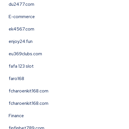
du2477.com
E-commerce
ek4567.com
enjoy24.fun
eu369clubs.com
fafa 123 slot
faro168
fcharoenkit168.com
fcharoenkit168.com
Finance
finfinbet789.com