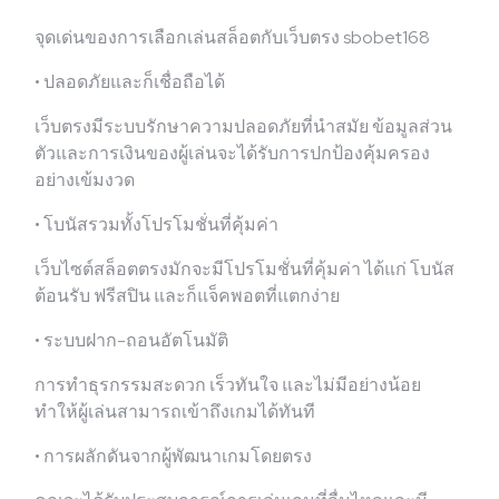
จุดเด่นของการเลือกเล่นสล็อตกับเว็บตรง sbobet168
• ปลอดภัยและก็เชื่อถือได้
เว็บตรงมีระบบรักษาความปลอดภัยที่นำสมัย ข้อมูลส่วน
ตัวและการเงินของผู้เล่นจะได้รับการปกป้องคุ้มครอง
อย่างเข้มงวด
• โบนัสรวมทั้งโปรโมชั่นที่คุ้มค่า
เว็บไซต์สล็อตตรงมักจะมีโปรโมชั่นที่คุ้มค่า ได้แก่ โบนัส
ต้อนรับ ฟรีสปิน และก็แจ็คพอตที่แตกง่าย
• ระบบฝาก-ถอนอัตโนมัติ
การทำธุรกรรมสะดวก เร็วทันใจ และไม่มีอย่างน้อย
ทำให้ผู้เล่นสามารถเข้าถึงเกมได้ทันที
• การผลักดันจากผู้พัฒนาเกมโดยตรง