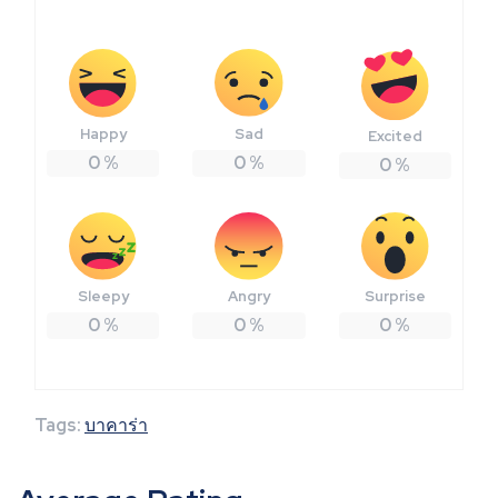
Happy
Sad
Excited
0
%
0
%
0
%
Sleepy
Angry
Surprise
0
%
0
%
0
%
Tags:
บาคาร่า