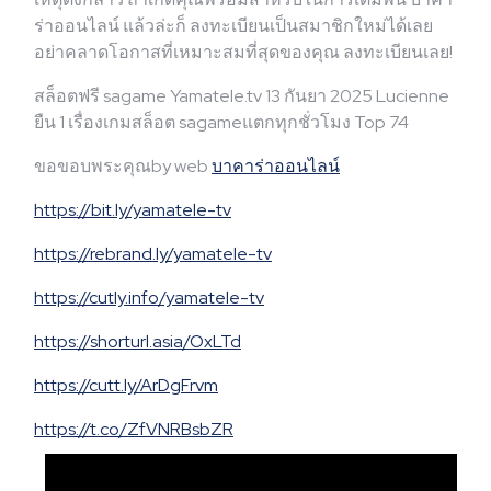
ร่าออนไลน์ แล้วล่ะก็ ลงทะเบียนเป็นสมาชิกใหม่ได้เลย
อย่าคลาดโอกาสที่เหมาะสมที่สุดของคุณ ลงทะเบียนเลย!
สล็อตฟรี sagame Yamatele.tv 13 กันยา 2025 Lucienne
ยืน 1 เรื่องเกมสล็อต sagameแตกทุกชั่วโมง Top 74
ขอขอบพระคุณby web
บาคาร่าออนไลน์
https://bit.ly/yamatele-tv
https://rebrand.ly/yamatele-tv
https://cutly.info/yamatele-tv
https://shorturl.asia/OxLTd
https://cutt.ly/ArDgFrvm
https://t.co/ZfVNRBsbZR