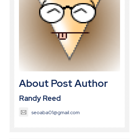
About Post Author
Randy Reed
seoaba01@gmail.com