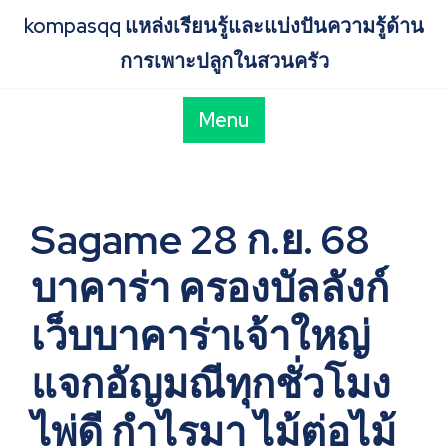
Skip
kompasqq แหล่งเรียนรู้และแบ่งปันความรู้ด้าน
to
content
การเพาะปลูกในสวนครัว
Menu
Sagame 28 ก.ย. 68
บาคาร่า ครองบัลลังก์
เว็บบาคาร่าเจ้าใหญ่
แจกอัญมณีทุกชั่วโมง
ไพ่ดี กำไรมา ไม้ต่อไม้