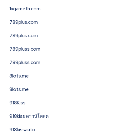
1xgameth.com
789plus.com
789plus.com
789pluss.com
789pluss.com
8lots.me
8lots.me
918Kiss
918kiss ดาวน์โหลด
918kissauto