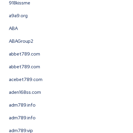
918kissme
a9a9.org
ABA
ABAGroup2
abbet789.com
abbet789.com
acebet789.com
aden168ss.com
adm789.info
adm789.info
adm789.vip