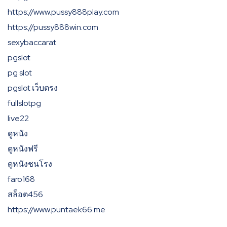
https://www.pussy888play.com
https://pussy888win.com
sexybaccarat
pgslot
pg slot
pgslot เว็บตรง
fullslotpg
live22
ดูหนัง
ดูหนังฟรี
ดูหนังชนโรง
faro168
สล็อต456
https://www.puntaek66.me