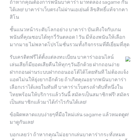
ถ้าหากคุณต้องการพนันบาคาร่า มาทดลอง sagame กัน
ได้เลย! บาคาร่าเว็บตรงไม่ผ่านเอเย่นต์ ลิขสิทธิ์แท้จากคา
สิโน
ชั้นแนวหน้าระดับโลกอย่าง บาคาร่า บันเทิงใจกับเกม
พนันที่คุณชอบได้ทุกวี่วันตลอด 1 วัน มีห้องพนันให้เลือก
มากมาย ไม่พลาดโปรโมชั่นรวมทั้งกิจกรรมที่ดีเยี่ยมที่สุด
รับเครดิตฟรีได้ตั้งแต่ลงทะเบียน บาคาร่าออนไลน์
เล่นเสียก็มียอดเสียคืนให้ทุกๆวันอีกด้วย ฝากถอนง่าย
ฝากถอนผ่านระบบฝากถอนออโต้ได้โดยทันที ไม่ต้องแจ้ง
แอดไม่นให้ยุ่งยากอีกด้วย ถ้าเกิดคุณอยากพนันบาคาร่า
เลือกเราได้เลยในทันที บาคาร่าเว็บตรงลำดับที่หนึ่งใน
ไทยพร้อมให้บริการแล้ววันนี้ สมัครเป็นสมาชิกฟรี! สมัคร
เป็นสมาชิกแล้วมาได้กำไรกันได้เลย!
ข้อผิดพลาดแบบง่ายๆที่มือใหม่เล่น sagame แล้วหมดตูด!
มาดูกันเลย!
บอกเลยว่า ถ้าหากคุณไม่อยากเล่นบาคาร่ากระทั่งหมด