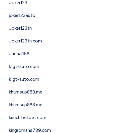
Joker123
joker123auto
Joker123th
Joker123th.com
Judhai168
k1gt-auto.com
k1gt-auto.com
khumsup888.me
khumsup888.me
kimchibetbet.com
kingromans789.com