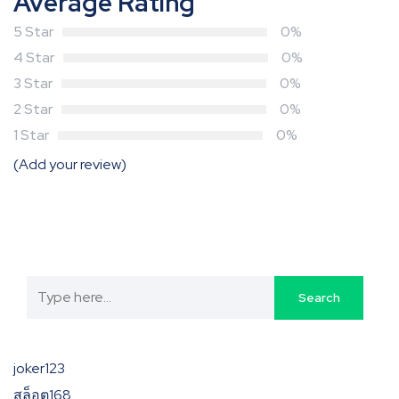
Average Rating
5 Star
0%
4 Star
0%
3 Star
0%
2 Star
0%
1 Star
0%
(Add your review)
joker123
สล็อต168