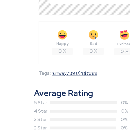
Happy
Sad
Excite
0
%
0
%
0
%
Tags:
runway789 เข้าสู่ระบบ
Average Rating
5 Star
0%
4 Star
0%
3 Star
0%
2 Star
0%