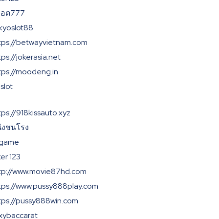
็อต777
kyoslot88
tps://betwayvietnam.com
tps://jokerasia.net
tps://moodeng.in
slot
tps://918kissauto.xyz
ังชนโรง
agame
ker 123
tp://www.movie87hd.com
tps://www.pussy888play.com
tps://pussy888win.com
xybaccarat