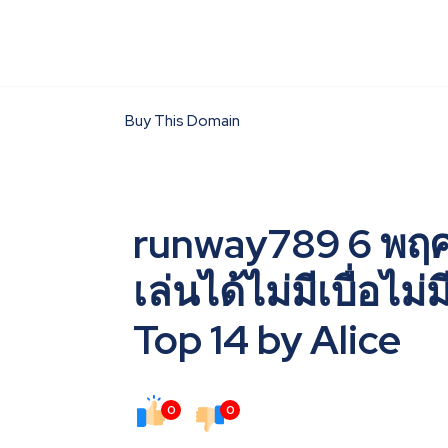
Skip
to
content
Buy This Domain
runway789 6 พฤ
เล่นได้ไม่มีเบื่อไม
Top 14 by Alice
0
0