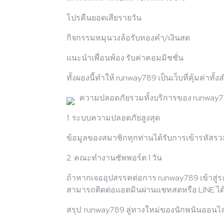
โปรคืนยอดเสียรายวัน
กิจกรรมหมุนวงล้อรับทองคำ/เงินสด
แนะนำเพื่อนพ้อง รับค่าคอมมิชชั่น
ทั้งผองนี้ทำให้ runway789 เป็นเว็บที่คุ้มค่าทั้ง
ความปลอดภัยรวมทั้งบริการของ runway
1. ระบบความปลอดภัยสูงสุด
ข้อมูลของสมาชิกทุกท่านได้รับการเข้ารหัสรวมท
2. คณะทำงานซัพพอร์ต 1 วัน
ถ้าหากเจออุปสรรคต่อการ runway789 เข้าสู่ร
สามารถติดต่อแอดมินผ่านแชทสดหรือ LINE ได้
สรุป: runway789 ลู่ทางใหม่ของนักพนันออนไล