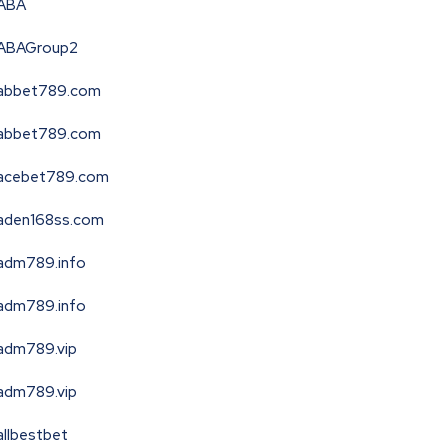
ABA
ABAGroup2
abbet789.com
abbet789.com
acebet789.com
aden168ss.com
adm789.info
adm789.info
adm789.vip
adm789.vip
allbestbet