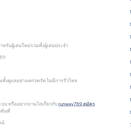
สำหรับผู้เล่นใหม่รวมทั้งผู้เล่นประจำ
789
ั้งดูแลอย่างเคร่งครัด ไม่มีการรั่วไหล
ะบบ หรืออยากถามไถ่เกี่ยวกับ
runway789 สมัคร
ทันที
น์