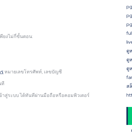
pg
pg
pg
fu
ยงไม่กี่ขั้นตอน:
li
ดู
ดู
ดู
คร
หมายเลขโทรศัพท์, เลขบัญชี
fa
นที
สล
ht
ข้าสู่ระบบ ได้ทันทีผ่านมือถือหรือคอมพิวเตอร์