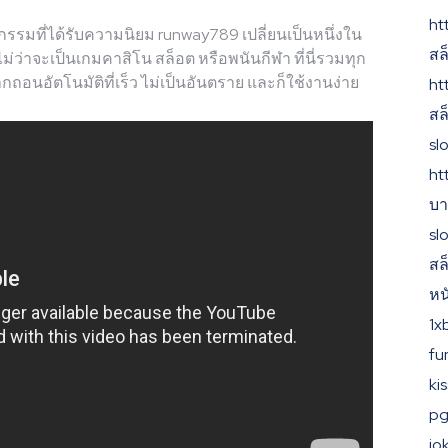
ht
จกรรมที่ได้รับความนิยม runway789 เปลี่ยนเป็นหนึ่งใน
สล
ม่ว่าจะเป็นเกมคาสิโน สล็อต หรือพนันกีฬา ที่นี่รวมทุก
ถอนอัตโนมัติที่เร็ว ไม่เป็นอันตราย และก็ใช้งานง่าย
ht
สล
sl
ht
บา
sl
สล
หน
1x
fu
ki
pg
jo