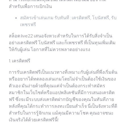
สำหรับเพื่อการเบิกเงิน
สมัครเข้าเล่นเกม รับทันที : เครดิตฟรี, โบนัสฟรี, รับ
เพชรฟรี
สล็อต live22 เสนอจังหวะสำหรับในการได้รับสิ่งจำเป็น
อย่างเครดิตฟรี โบนัสฟรี และก็เพชรฟรี ที่เป็นทุนเพิ่มเติม
ให้กับผู้เล่น โอกาสที่ไม่ควรพลาดอย่างแรง
1. เครดิตฟรี
การรับเครดิตฟรีเป็นแนวทางที่เหมาะกับผู้เล่นที่พึ่งเริ่มต้น
หรืออยากได้ทดลองเล่นเกมโดยไม่จำเป็นต้องใช้เงินของ
ตัวเอง มันง่ายด้วยที่คุณแค่จำเป็นต้องกระทำสมัคร
สมาชิกในเว็บไซต์หรือแอปพลิเคชันที่มีการเสนอเครดิต
ฟรี ซึ่งจะมีระบบส่งเครดิตฝากบัญชีของคุณในทันทีภาย
หลังที่คุณได้กระทำการลงทะเบียนสำเร็จ นี่เป็นจังหวะที่ดี
สำหรับในการรู้จักเกม แม้คุณมีความโชค คุณอาจชนะ
เงินจริงได้ด้วยเครดิตฟรีนี้!