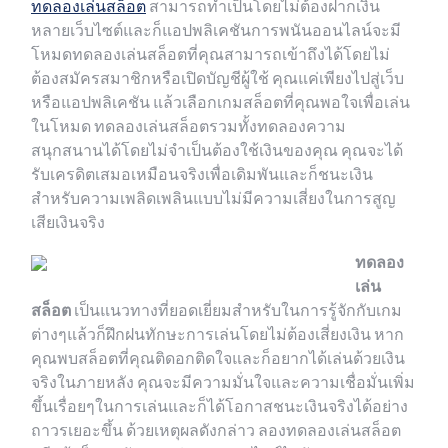
ทดลองเล่นสล็อต
สามารถทำเป็นโดยไม่ต้องฝากเงิน
หลายเว็บไซต์และก็แอปพลิเคชันการพนันออนไลน์จะมี
โหมดทดลองเล่นสล็อตที่คุณสามารถเข้าถึงได้โดยไม่
ต้องสมัครสมาชิกหรือเปิดบัญชีผู้ใช้ คุณแค่เพียงไปสู่เว็บ
หรือแอปพลิเคชัน แล้วเลือกเกมสล็อตที่คุณพอใจเพื่อเล่น
ในโหมด ทดลองเล่นสล็อตรวมทั้งทดลองความ
สนุกสนานได้โดยไม่จำเป็นต้องใช้เงินของคุณ คุณจะได้
รับเครดิตเสมอเหมือนจริงเพื่อเดิมพันและก็ชนะเงิน
สำหรับความเพลิดเพลินแบบไม่มีความเสี่ยงในการสูญ
เสียเงินจริง
ทดลอง
เล่น
สล็อต
เป็นแนวทางที่ยอดเยี่ยมสำหรับในการรู้จักกับเกม
ต่างๆแล้วก็ฝึกฝนทักษะการเล่นโดยไม่ต้องเสี่ยงเงิน หาก
คุณพบสล็อตที่คุณติดอกติดใจและก็อยากได้เล่นด้วยเงิน
จริงในภายหลัง คุณจะมีความมั่นใจและความเชื่อมั่นเพิ่ม
ขึ้นเรื่อยๆในการเล่นและก็ได้โอกาสชนะเงินจริงได้อย่าง
ถาวรเยอะขึ้น ด้วยเหตุผลดังกล่าว ลองทดลองเล่นสล็อต