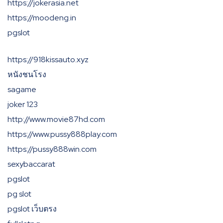
https://jokerasia.net
https://moodeng.in
pgslot
https://918kissauto.xyz
หนังชนโรง
sagame
joker 123
http://www.movie87hd.com
https://www.pussy888play.com
https://pussy888win.com
sexybaccarat
pgslot
pg slot
pgslot เว็บตรง