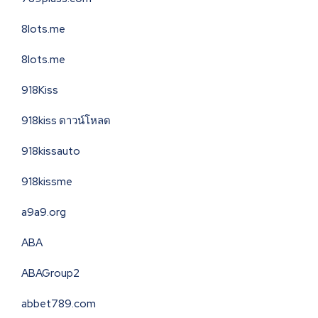
8lots.me
8lots.me
918Kiss
918kiss ดาวน์โหลด
918kissauto
918kissme
a9a9.org
ABA
ABAGroup2
abbet789.com