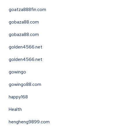
goatza888fin.com
gobaza88.com
gobaza88.com
golden4566.net
golden4566.net
gowingo
gowingo88.com
happy168
Health
hengheng9899.com