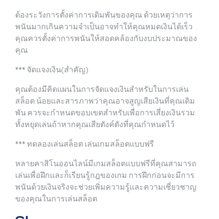
ต้องระวังการตั้งค่าการเดิมพันของคุณ ด้วยเหตุว่าการ
พนันมากเกินความจำเป็นอาจทำให้คุณหมดเงินได้เร็ว
คุณควรตั้งค่าการพนันให้สอดคล้องกับงบประมาณของ
คุณ
*** จัดแจงเงิน(สำคัญ)
คุณต้องมีคิดแผนในการจัดแจงเงินสำหรับในการเล่น
สล็อต น้อยและสารภาพว่าคุณอาจสูญเสียเงินที่คุณเดิม
พัน ควรจะกำหนดขอบเขตสำหรับเพื่อการเสี่ยงเงินรวม
ทั้งหยุดเล่นถ้าหากคุณเสียตังค์ดังที่คุณกำหนดไว้
*** ทดลองเล่นสล็อต เล่นเกมสล็อตแบบฟรี
หลายคาสิโนออนไลน์มีเกมสล็อตแบบฟรีที่คุณสามารถ
เล่นเพื่อฝึกและก็เรียนรู้กฎของเกม การฝึกก่อนจะมีการ
พนันด้วยเงินจริงจะช่วยเพิ่มความรู้และความเชี่ยวชาญ
ของคุณในการเล่นสล็อต