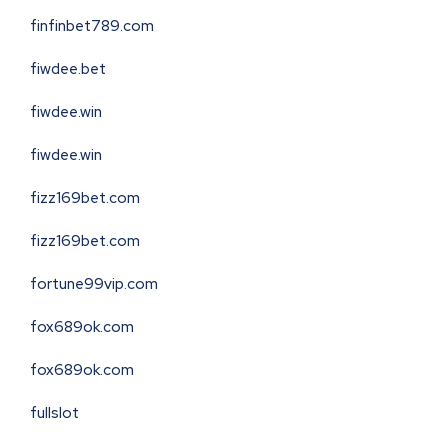
finfinbet789.com
fiwdee.bet
fiwdee.win
fiwdee.win
fizz169bet.com
fizz169bet.com
fortune99vip.com
fox689ok.com
fox689ok.com
fullslot