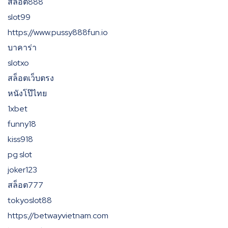
สล็อต888
slot99
https://www.pussy888fun.io
บาคาร่า
slotxo
สล็อตเว็บตรง
หนังโป๊ไทย
1xbet
funny18
kiss918
pg slot
joker123
สล็อต777
tokyoslot88
https://betwayvietnam.com