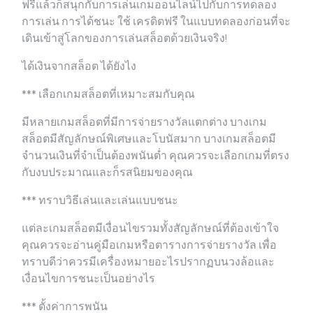
ฟรีแล้วก็สนุกกับการเล่นเกมออนไลน์ไปกับการทดลอง
การเล่น การได้ชนะ ใช้ เครดิตฟรี ในแบบทดลองก่อนที่จะ
เดินเข้าสู่โลกของการเล่นสล็อตด้วยเงินจริง!
ได้เงินจากสล็อต ได้ยังไง
*** เลือกเกมสล็อตที่เหมาะสมกับคุณ
มีหลายเกมสล็อตที่มีการจ่ายรางวัลแตกต่าง บางเกม
สล็อตมีสัญลักษณ์พิเศษและโบนัสมาก บางเกมสล็อตมี
จำนวนเงินที่จำเป็นต้องพนันต่ำ คุณควรจะเลือกเกมที่ตรง
กับงบประมาณและก็รสนิยมของคุณ
*** ทราบวิธีเล่นและเล่นแบบชนะ
แต่ละเกมสล็อตมีเงื่อนไขรวมทั้งสัญลักษณ์ที่ต้องเข้าใจ
คุณควรจะอ่านคู่มือเกมหรือตารางการจ่ายรางวัล เพื่อ
ทราบดีว่าควรมีเครื่องหมายอะไรปรากฏบนวงล้อและ
เงื่อนไขการชนะเป็นอย่างไร
*** ตั้งค่าการพนัน