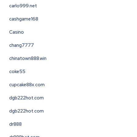
carlo999.net
cashgame168
Casino
chang7777
chinatown888.win
coke55
cupcake88x.com
dgb222hot.com
dgb222hot.com
dr888