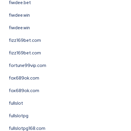
fiwdee.bet
fiwdee.win
fiwdee.win
fizz169bet.com
fizz169bet.com
fortune99vip.com
fox689ok.com
fox689ok.com
fullslot
fullslotpg
fullslotpg168.com