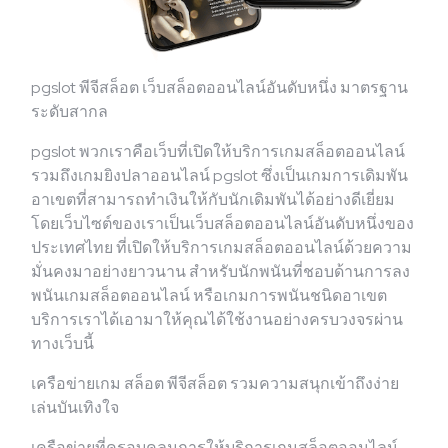
pgslot พีจีสล็อต เว็บสล็อตออนไลน์อันดับหนึ่ง มาตรฐาน
ระดับสากล
pgslot พวกเราคือเว็บที่เปิดให้บริการเกมสล็อตออนไลน์
รวมถึงเกมยิงปลาออนไลน์ pgslot ซึ่งเป็นเกมการเดิมพัน
อาเขตที่สามารถทำเงินให้กับนักเดิมพันได้อย่างดีเยี่ยม
โดยเว็บไซต์ของเราเป็นเว็บสล็อตออนไลน์อันดับหนึ่งของ
ประเทศไทย ที่เปิดให้บริการเกมสล็อตออนไลน์ด้วยความ
มั่นคงมาอย่างยาวนาน สำหรับนักพนันที่ชอบด้านการลง
พนันเกมสล็อตออนไลน์ หรือเกมการพนันชนิดอาเขต
บริการเราได้เอามาให้คุณได้ใช้งานอย่างครบวงจรผ่าน
ทางเว็บนี้
เครือข่ายเกม สล็อต พีจีสล็อต รวมความสนุกเข้าถึงง่าย
เล่นบันเทิงใจ
เครือข่ายที่ครอบคลุมการให้บริการเกมสล็อตออนไลน์