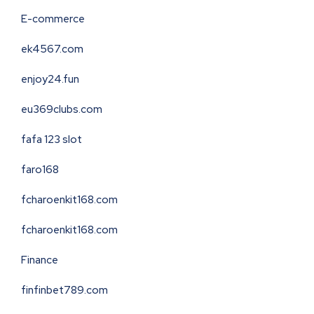
E-commerce
ek4567.com
enjoy24.fun
eu369clubs.com
fafa 123 slot
faro168
fcharoenkit168.com
fcharoenkit168.com
Finance
finfinbet789.com