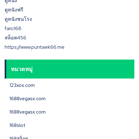
ดูหนัง
ดูหนังฟรี
ดูหนังชนโรง
faro168
สล็อต456
https://www.puntaek66.me
หมวดหมู่
123xos.com
1688vegasx.com
1688vegasx.com
168slot
168สล็อต