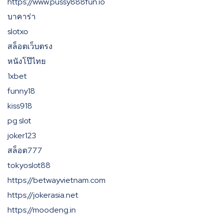
https://www.pussy888fun.io
บาคาร่า
slotxo
สล็อตเว็บตรง
หนังโป๊ไทย
1xbet
funny18
kiss918
pg slot
joker123
สล็อต777
tokyoslot88
https://betwayvietnam.com
https://jokerasia.net
https://moodeng.in