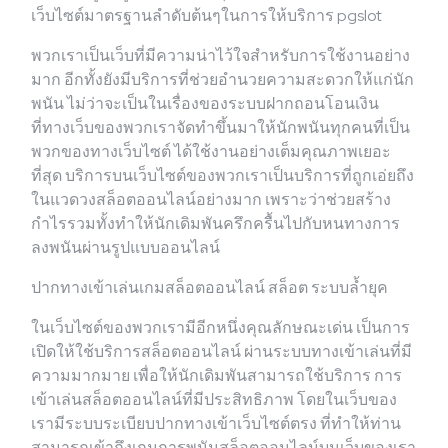
เว็บไซต์มาตรฐานลำดับต้นๆในการให้บริการ pgslot
พวกเราเป็นเว็บที่มีความน่าไว้ใจสำหรับการใช้งานอย่าง
มาก อีกทั้งยังมีบริการที่ช่วยอำนวยความสะดวกให้แก่นัก
พนัน ไม่ว่าจะเป็นในเรื่องของระบบฝากถอนโอนเงิน
ที่ทางเว็บของพวกเราจัดทำขึ้นมาให้นักพนันทุกคนที่เป็น
พวกของทางเว็บไซต์ ได้ใช้งานอย่างเต็มคุณภาพเยอะ
ที่สุด บริการบนเว็บไซต์ของพวกเราเป็นบริการที่ถูกเอ่ยถึง
ในแวดวงสล็อตออนไลน์อย่างมาก เพราะว่าช่วยสร้าง
กำไรรวมทั้งทำให้นักเดิมพันครึกครื้นไปกับหนทางการ
ลงพนันผ่านรูปแบบออนไลน์
ปากทางเข้าเล่นเกมสล็อตออนไลน์ สล็อต ระบบล้ำยุค
ในเว็บไซต์ของพวกเรามีอีกหนึ่งคุณลักษณะเด่น เป็นการ
เปิดให้ใช้บริการสล็อตออนไลน์ ผ่านระบบทางเข้าเล่นที่มี
ความมากมาย เพื่อให้นักเดิมพันสามารถใช้บริการ การ
เข้าเล่นสล็อตออนไลน์ที่มีประสิทธิภาพ โดยในเว็บของ
เรามีระบบระเบียบปากทางเข้าเว็บไซต์ตรง ที่ทำให้ท่าน
สามารถเข้าถึงเกมการพนันสล็อตออนไลน์บนเว็บของเรา