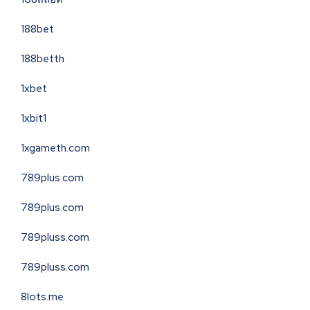
188bet
188betth
1xbet
1xbit1
1xgameth.com
789plus.com
789plus.com
789pluss.com
789pluss.com
8lots.me