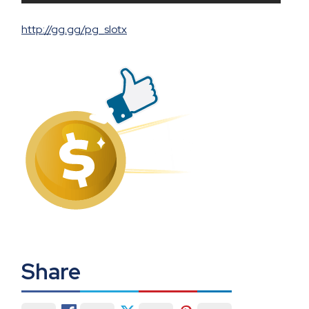
http://gg.gg/pg_slotx
Share