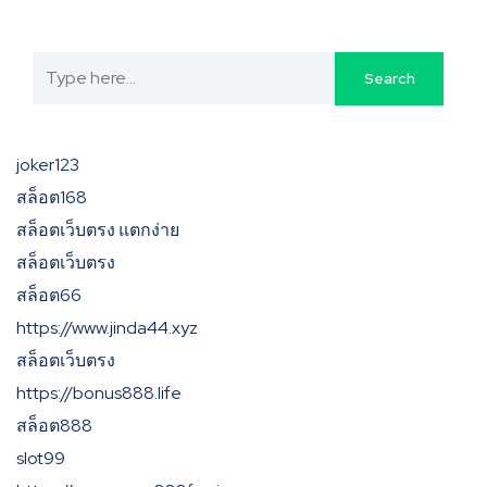
joker123
สล็อต168
สล็อตเว็บตรง แตกง่าย
สล็อตเว็บตรง
สล็อต66
https://www.jinda44.xyz
สล็อตเว็บตรง
https://bonus888.life
สล็อต888
slot99