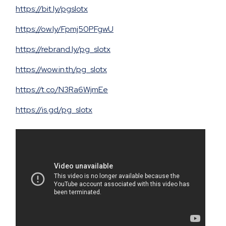
https://bit.ly/pgslotx
https://ow.ly/Fpmj50PFgwU
https://rebrand.ly/pg_slotx
https://wow.in.th/pg_slotx
https://t.co/N3Ra6WjmEe
https://is.gd/pg_slotx