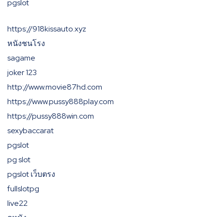
pgslot
https://918kissauto.xyz
หนังชนโรง
sagame
joker 123
http://www.movie87hd.com
https://www.pussy888play.com
https://pussy888win.com
sexybaccarat
pgslot
pg slot
pgslot เว็บตรง
fullslotpg
live22