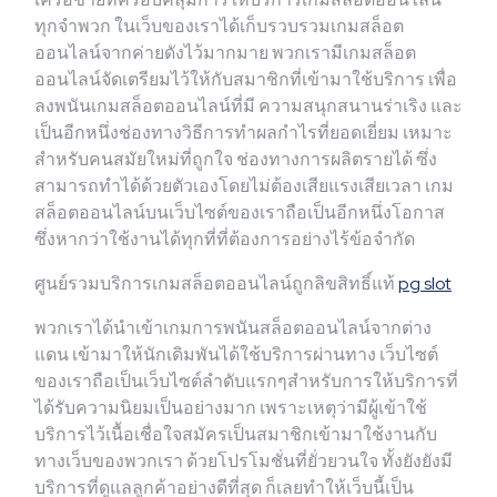
ทุกจำพวก ในเว็บของเราได้เก็บรวบรวมเกมสล็อต
ออนไลน์จากค่ายดังไว้มากมาย พวกเรามีเกมสล็อต
ออนไลน์จัดเตรียมไว้ให้กับสมาชิกที่เข้ามาใช้บริการ เพื่อ
ลงพนันเกมสล็อตออนไลน์ที่มี ความสนุกสนานร่าเริง และ
เป็นอีกหนึ่งช่องทางวิธีการทำผลกำไรที่ยอดเยี่ยม เหมาะ
สำหรับคนสมัยใหม่ที่ถูกใจ ช่องทางการผลิตรายได้ ซึ่ง
สามารถทำได้ด้วยตัวเองโดยไม่ต้องเสียแรงเสียเวลา เกม
สล็อตออนไลน์บนเว็บไซต์ของเราถือเป็นอีกหนึ่งโอกาส
ซึ่งหากว่าใช้งานได้ทุกที่ที่ต้องการอย่างไร้ข้อจำกัด
ศูนย์รวมบริการเกมสล็อตออนไลน์ถูกลิขสิทธิ์แท้
pg slot
พวกเราได้นำเข้าเกมการพนันสล็อตออนไลน์จากต่าง
แดน เข้ามาให้นักเดิมพันได้ใช้บริการผ่านทาง เว็บไซต์
ของเราถือเป็นเว็บไซต์ลำดับแรกๆสำหรับการให้บริการที่
ได้รับความนิยมเป็นอย่างมาก เพราะเหตุว่ามีผู้เข้าใช้
บริการไว้เนื้อเชื่อใจสมัครเป็นสมาชิกเข้ามาใช้งานกับ
ทางเว็บของพวกเรา ด้วยโปรโมชั่นที่ยั่วยวนใจ ทั้งยังยังมี
บริการที่ดูแลลูกค้าอย่างดีที่สุด ก็เลยทำให้เว็บนี้เป็น