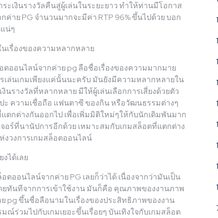
ำระเงินรางวัลคืนสู่ผู้เล่นในระยะยาว ทำให้ท่านมีโอกาส
มจากค่าย PG จำนวนมากจะมีค่า RTP 96% ขึ้นไปด้วย บอก
ตแน่ๆ
่อในเรื่องของความหลากหลาย
สล็อตออนไลน์จากค่าย pg ลือชื่อเรื่องของความมากมาย
รเล่นเกมเพียงแค่นั้นนะครับ มันยังมีความหลากหลายใน
นรางวัลที่หลากหลาย มีให้ผู้เล่นเลือกการเสี่ยงด้วยตัว
ลปะ ความเชื่อถือ แฟนตาซี ของกิน หรือวัฒนธรรมต่างๆ
ตกต่างกันออกไป เพื่อเพิ่มมิติใหม่ๆให้กับนักเดิมพันมาก
มีฟีเจอร์ที่นานัปการอีกด้วย เหมาะสมกับเกมสล็อตที่แตกต่าง
่งแห่งวงการเกมสล็อตออนไลน์
ยงได้เลย
มสล็อตออนไลน์จากค่าย PG เลยก็ว่าได้ เนื่องจากว่ามันเป็น
้โดยทันทีจากการเข้าใช้งาน มันก็คือ คุณภาพของงานภาพ
าย pg ขึ้นชื่อลือนามในเรื่องของประสิทธิภาพของงาน
ารมณ์ร่วมไปกับเกมเยอะขึ้นเรื่อยๆ บันเทิงใจกับเกมสล็อต