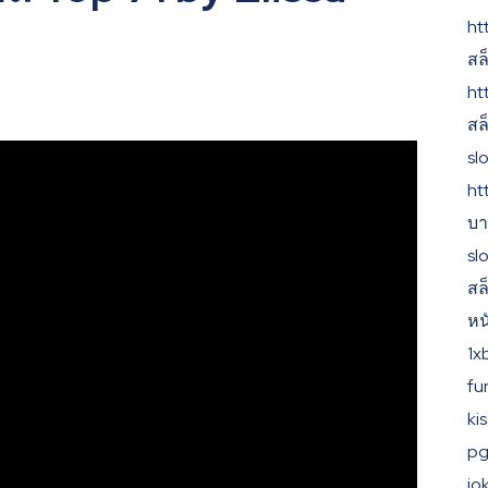
ht
สล
ht
สล
sl
ht
บา
sl
สล
หน
1x
fu
ki
pg
jo