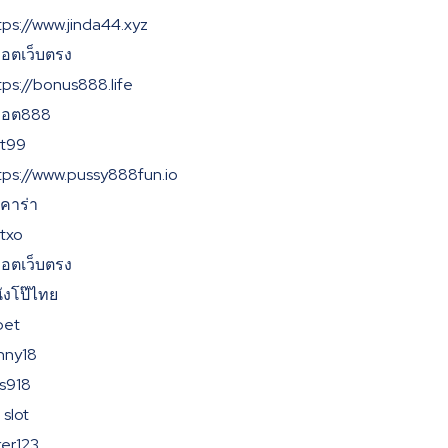
tps://www.jinda44.xyz
็อตเว็บตรง
tps://bonus888.life
็อต888
ot99
tps://www.pussy888fun.io
คาร่า
otxo
็อตเว็บตรง
ังโป๊ไทย
bet
nny18
ss918
 slot
ker123