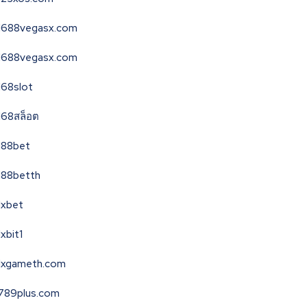
1688vegasx.com
1688vegasx.com
168slot
168สล็อต
188bet
188betth
1xbet
1xbit1
1xgameth.com
789plus.com