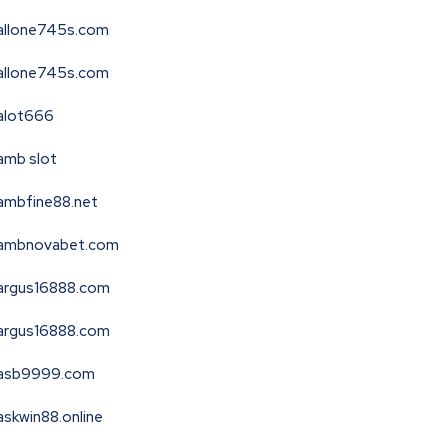
allone745s.com
allone745s.com
alot666
amb slot
ambfine88.net
ambnovabet.com
argus16888.com
argus16888.com
asb9999.com
askwin88.online