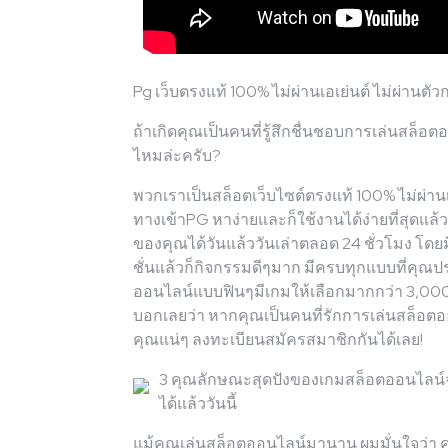
Pg เว็บตรงแท้ 100% ไม่ผ่านเอเย่นต์ ไม่ผ่านต
ถ้าเกิดคุณเป็นคนที่รู้สึกชื่นชอบการเล่นสล็
ไหมล่ะครับ?
พวกเราเป็นสล็อตเว็บไซต์ตรงแท้ 100% ไม่ผ่านเอ
ทางเข้าPG หาง่ายและก็ใช้งานได้ง่ายที่สุดแล
ของคุณได้วันแล้ววันเล่าตลอด 24 ชั่วโมง 
ชั่นแล้วก็กิจกรรมดีๆมาก มีครบทุกแบบที่คุ
ออนไลน์แบบฟินๆมีเกมให้เลือกมากกว่า 3,0
บอกเลยว่า หากคุณเป็นคนที่รักการเล่นสล็อต
คุณแน่ๆ ลงทะเบียนสมัครสมาชิกกันได้เลย!
3 คุณลักษณะสุดปังของเกมสล็อตออนไลน์จากค
ได้แล้ววันนี้
แม้คุณเล่นสล็อตออนไลน์มานาน ผมมั่นใจว่า 