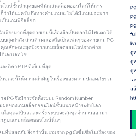
อนไลน์ชั้นนำสุดยอดที่นักเล่นสล็อตออนไลน์ให้การ
pg
ยก็ว่าได้นะครับ ถึงทางค่ายเกมจะไม่ได้มีเกมเยอะมาก
pg
เป็นเกมพีจีสล็อต
pg
ื่อเสียงมากที่สุดค่ายเกมนี้เลื่องลือเป็นดอกไม้ไฟแตก ได้
fu
บบสุดกำลัง ส่วนตัว ผมเองถือเป็นแฟนๆของค่ายเกม PG
li
ก 3 คุณลักษณะสุดปังจากเกมสล็อตออนไลน์จากค่าย
ดู
ด้เลย เลทโก!
ดู
ะก็ค่า RTP ที่เยี่ยมที่สุด
ดู
 ในขณะนี้ให้ความสำคัญในเรื่องของความปลอดภัยรวม
fa
สล
ht
กค่าย PG จึงมีการจัดตั้งระบบ Random Number
่มผลของเกมสล็อตออนไลน์ชั้นแนวหน้าระดับโลก
 เมื่อคุณสปินแต่ละครั้ง ระบบจะสุ่มชุดจำนวนออกมา
ปรากฏบนเกมสล็อตออนไลน์นั้นๆ
ี่ปลอดภัย ยิ่งกว่านั้น เกมจาก pg ยังขึ้นชื่อในเรื่องของ