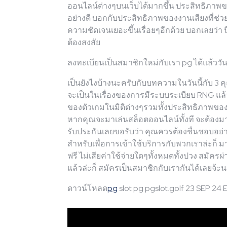
ออนไลน์ต่างๆบนเว็บได้มากขึ้น ประสิทธิภาพขอ
อย่างดี บอกกับประสิทธิภาพของงานเสียงที่ช่วยดึ
ความชัดเจนเยอะขึ้นเรื่อยๆอีกด้วย บอกเลยว่า 
ต้องสงสัย
ลงทะเบียนเป็นสมาชิกใหม่กับเรา pg ได้แล้ววั
เป็นยังไงบ้างนะครับกับบทความในวันนี้กับ 3
จะเป็นในเรื่องของการมีระบบระเบียบ RNG แ
ของตัวเกมในมิติต่างๆรวมทั้งประสิทธิภาพของงา
หากคุณจะมาเล่นสล็อตออนไลน์ทั้งที จะต้องม
รับประกันเลยขอรับว่า คุณควรต้องชื่นชอบอย่า
สำหรับเพื่อการเข้าใช้บริการกับพวกเราล่ะก็ 
ฟรี ไม่เสียค่าใช้จ่ายใดๆทั้งหมดทั้งปวง สมัค
แล้วล่ะก็ สมัครเป็นสมาชิกกับเรากันได้เลยจ้ะ
ดาวน์โหลด
pg
slot pg pgslot.golf 23 SEP 2