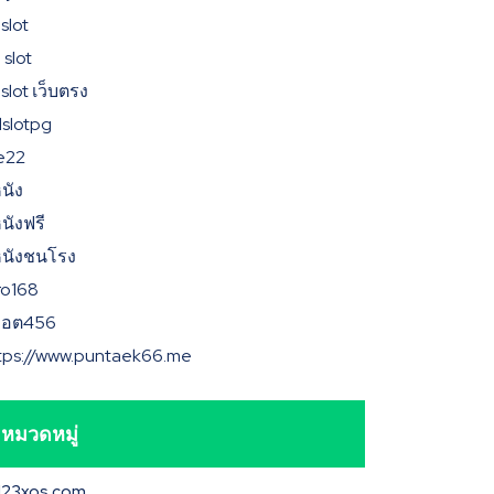
slot
 slot
slot เว็บตรง
llslotpg
ve22
หนัง
หนังฟรี
หนังชนโรง
ro168
็อต456
tps://www.puntaek66.me
หมวดหมู่
123xos.com