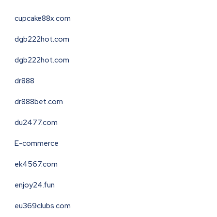
cupcake88x.com
dgb222hot.com
dgb222hot.com
dr888
dr888bet.com
du2477.com
E-commerce
ek4567.com
enjoy24.fun
eu369clubs.com