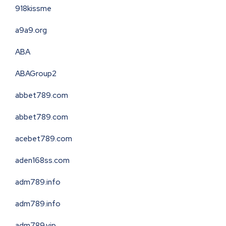
918kissme
a9a9.org
ABA
ABAGroup2
abbet789.com
abbet789.com
acebet789.com
aden168ss.com
adm789.info
adm789.info
adm789.vip