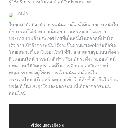
ผู้ใช้บริการเว็บพนันออนไลน์ในประเทศไทย
บทนำ
ในยุคดิจิทัลปัจจุบัน การพนันออนไลน์ได้กลายเป็นหนึ่งใน
กิจกรรมที่ได้รับความนิยมอย่างแพร่หลายในหลาย
ประเทศ รวมถึงประเทศไทยที่เป็นหนึ่งในตลาดที่เติบโต
เร็ว การเข้าถึงการพนันได้ง่ายขึ้นผ่านแพลตฟอร์มดิจิทัล
โดยเฉพาะเว็บพนันออนไลน์ ที่มีหลากหลายรูปแบบ ทั้งคา
สิโนออนไลน์ การพนันกีฬา หรือแม้กระทั่งหวยออนไลน์
บทความนี้มีวัตถุประสงค์ในการศึกษาและวิเคราะห์
พฤติกรรมของผู้ใช้บริการเว็บพนันออนไลน์ใน
ประเทศไทย พร้อมสร้างความเข้าใจที่ลึกซึ้งยิ่งขึ้นในด้าน
ปัจจัยที่เป็นแรงจูงใจและผลกระทบที่เกิดจากการพนัน
ออนไลน์