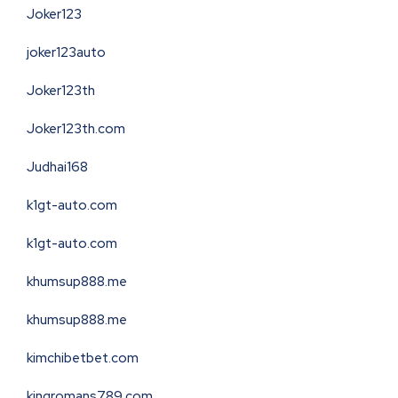
Joker123
joker123auto
Joker123th
Joker123th.com
Judhai168
k1gt-auto.com
k1gt-auto.com
khumsup888.me
khumsup888.me
kimchibetbet.com
kingromans789.com