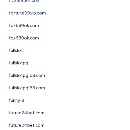
fizz169bet.com
fortune99vip.com
fox689ok.com
fox689ok.com
fullslot
fullslotpg
fullslotpg168.com
fullslotpg168.com
funny18
future24bet.com
future24bet.com