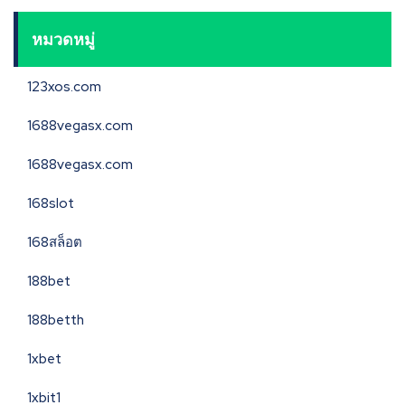
หมวดหมู่
123xos.com
1688vegasx.com
1688vegasx.com
168slot
168สล็อต
188bet
188betth
1xbet
1xbit1