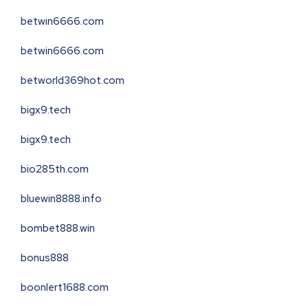
betwin6666.com
betwin6666.com
betworld369hot.com
bigx9.tech
bigx9.tech
bio285th.com
bluewin8888.info
bombet888.win
bonus888
boonlert1688.com