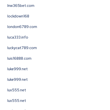
lnw365bet.com
lockdown168
london6789.com
luca333.info
luckycat789.com
luis16888.com
luke999.net
luke999.net
lux555.net
lux555.net