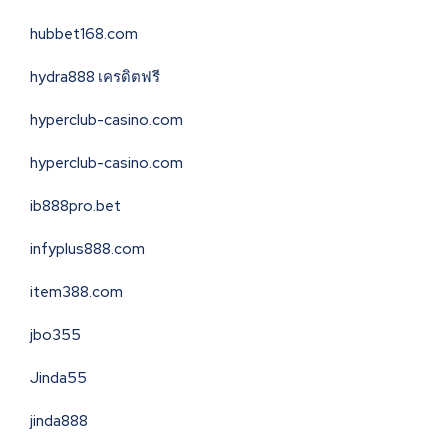
hubbet168.com
hydra888 เครดิตฟรี
hyperclub-casino.com
hyperclub-casino.com
ib888pro.bet
infyplus888.com
item388.com
jbo355
Jinda55
jinda888