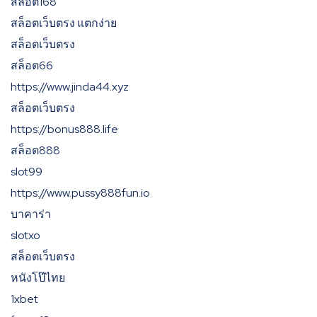
สล็อต168
สล็อตเว็บตรง แตกง่าย
สล็อตเว็บตรง
สล็อต66
https://www.jinda44.xyz
สล็อตเว็บตรง
https://bonus888.life
สล็อต888
slot99
https://www.pussy888fun.io
บาคาร่า
slotxo
สล็อตเว็บตรง
หนังโป๊ไทย
1xbet