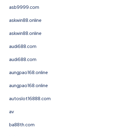
asb9999.com
askwin88.online
askwin88.online
audi688.com
audi688.com
aungpao168.online
aungpao168.online
autoslot16888.com
av
ba88th.com