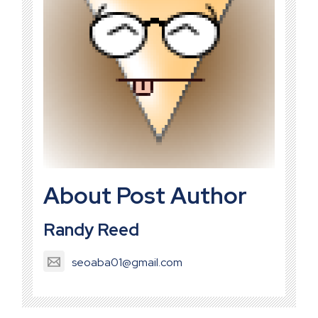
About Post Author
Randy Reed
seoaba01@gmail.com