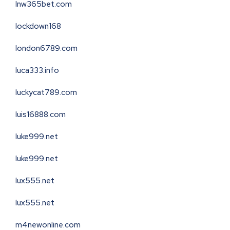
lnw365bet.com
lockdown168
london6789.com
luca333.info
luckycat789.com
luis16888.com
luke999.net
luke999.net
lux555.net
lux555.net
m4newonline.com