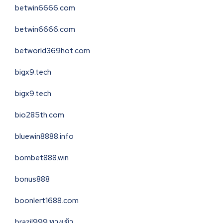
betwin6666.com
betwin6666.com
betworld369hot.com
bigx9.tech
bigx9.tech
bio285th.com
bluewin8888.info
bombet888.win
bonus888
boonlert1688.com
brazil999 ทางเข้า