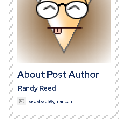
About Post Author
Randy Reed
seoaba01@gmail.com