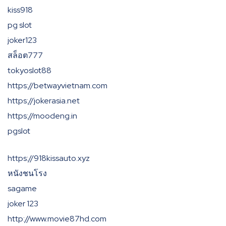
kiss918
pg slot
joker123
สล็อต777
tokyoslot88
https://betwayvietnam.com
https://jokerasia.net
https://moodeng.in
pgslot
https://918kissauto.xyz
หนังชนโรง
sagame
joker 123
http://www.movie87hd.com