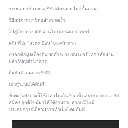
ระบบสมาชิก moza88 สมัครง่าย ไม่กี่ขั้นตอน
วิธีสมัครสมาชิกอย่างรวดเร็ว
ไปสู่เว็บ moza88 ผ่านโปรแกรมเบราเซอร์
คลิกที่ปุ่ม “ลงทะเบียน” บนหน้าแรก
กรอกข้อมูลเบื้องต้น ยกตัวอย่างเช่น เบอร์โทร รหัสผ่าน
แล้วก็บัญชีธนาคาร
ยืนยันตัวตนผ่าน SMS
เข้าสู่ระบบได้ทันที
ขั้นตอนทั้งปวงนี้ใช้เวลาไม่เกิน 3 นาที และระบบ moza88
สมัคร ถูกดีไซน์มาให้ใช้งานง่าย หากแม้ไม่มี
ประสบการณ์ก็สามารถทำเป็นโดยทันที