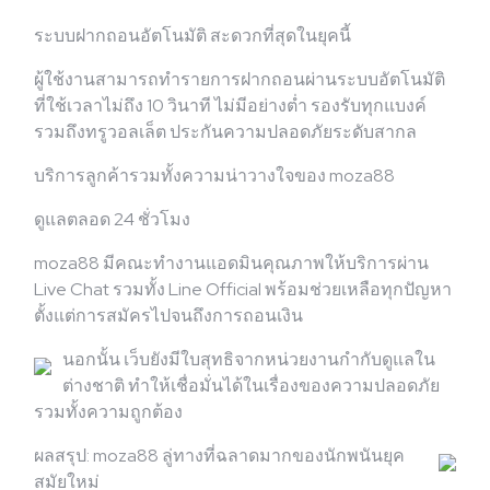
ระบบฝากถอนอัตโนมัติ สะดวกที่สุดในยุคนี้
ผู้ใช้งานสามารถทำรายการฝากถอนผ่านระบบอัตโนมัติ
ที่ใช้เวลาไม่ถึง 10 วินาที ไม่มีอย่างต่ำ รองรับทุกแบงค์
รวมถึงทรูวอลเล็ต ประกันความปลอดภัยระดับสากล
บริการลูกค้ารวมทั้งความน่าวางใจของ moza88
ดูแลตลอด 24 ชั่วโมง
moza88 มีคณะทำงานแอดมินคุณภาพให้บริการผ่าน
Live Chat รวมทั้ง Line Official พร้อมช่วยเหลือทุกปัญหา
ตั้งแต่การสมัครไปจนถึงการถอนเงิน
นอกนั้น เว็บยังมีใบสุทธิจากหน่วยงานกำกับดูแลใน
ต่างชาติ ทำให้เชื่อมั่นได้ในเรื่องของความปลอดภัย
รวมทั้งความถูกต้อง
ผลสรุป: moza88 ลู่ทางที่ฉลาดมากของนักพนันยุค
สมัยใหม่