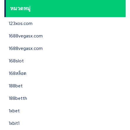
หมวดหมู่
123xos.com
1688vegasx.com
1688vegasx.com
168slot
168สล็อต
188bet
188betth
1xbet
1xbit1