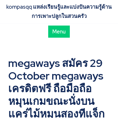
Skip
kompasqq แหล่งเรียนรู้และแบ่งปันความรู้ด้าน
to
content
การเพาะปลูกในสวนครัว
Menu
megaways สมัคร 29
October megaways
เครดิตฟรี ถือมือถือ
หมุนเกมขณะนั่งบน
แคร่ไม้หมุนสองทีแจ็ก