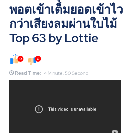
พอตเข้าเต็มยอดเข้าไว
กว่าเสียงลมผ่านใบไม้
Top 63 by Lottie
0
0
Read Time:
4 Minute, 50 Second