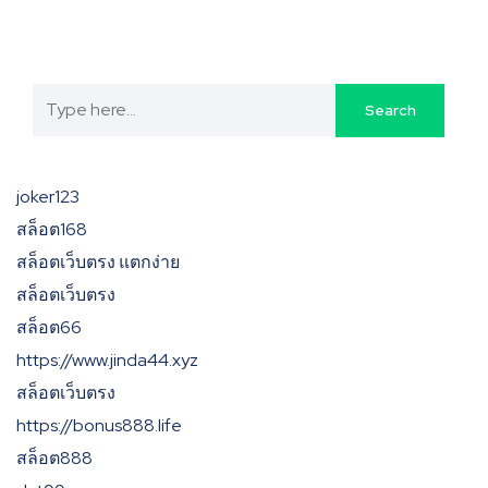
joker123
สล็อต168
สล็อตเว็บตรง แตกง่าย
สล็อตเว็บตรง
สล็อต66
https://www.jinda44.xyz
สล็อตเว็บตรง
https://bonus888.life
สล็อต888