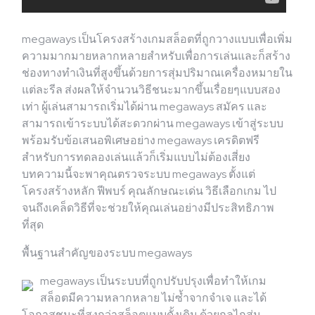
megaways เป็นโครงสร้างเกมสล็อตที่ถูกวางแบบเพื่อเพิ่ม
ความมากมายหลากหลายสำหรับเพื่อการเล่นและก็สร้าง
ช่องทางทำเงินที่สูงขึ้นด้วยการสุ่มปริมาณเครื่องหมายใน
แต่ละรีล ส่งผลให้จำนวนวิธีชนะมากขึ้นเรื่อยๆแบบสอง
เท่า ผู้เล่นสามารถเริ่มได้ผ่าน megaways สมัคร และ
สามารถเข้าระบบได้สะดวกผ่าน megaways เข้าสู่ระบบ
พร้อมรับข้อเสนอพิเศษอย่าง megaways เครดิตฟรี
สำหรับการทดลองเล่นแล้วก็เริ่มแบบไม่ต้องเสี่ยง
บทความนี้จะพาคุณตรวจระบบ megaways ตั้งแต่
โครงสร้างหลัก ฟีพบร์ คุณลักษณะเด่น วิธีเลือกเกม ไป
จนถึงเคล็ดวิธีที่จะช่วยให้คุณเล่นอย่างมีประสิทธิภาพ
ที่สุด
พื้นฐานสำคัญของระบบ megaways
megaways เป็นระบบที่ถูกปรับปรุงเพื่อทำให้เกม
สล็อตมีความหลากหลาย ไม่ซ้ำจากจำเจ และได้
โอกาสชนะที่สูงกว่าสล็อตแบบดั้งเดิม ด้วยกลไกสุ่ม