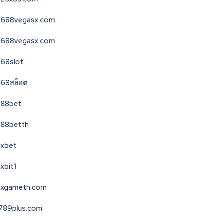
1688vegasx.com
1688vegasx.com
168slot
168สล็อต
188bet
188betth
1xbet
1xbit1
1xgameth.com
789plus.com