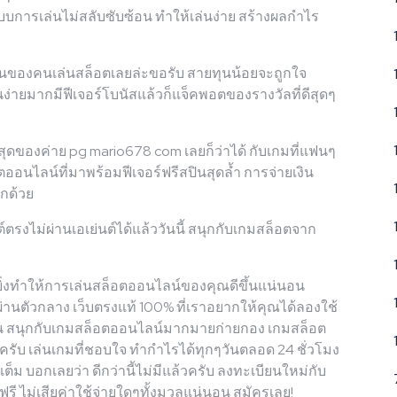
ะบบการเล่นไม่สลับซับซ้อน ทำให้เล่นง่าย สร้างผลกำไร
ถิ่นของคนเล่นสล็อตเลยล่ะขอรับ สายทุนน้อยจะถูกใจ
ล่นง่ายมากมีฟีเจอร์โบนัสแล้วก็แจ็คพอตของรางวัลที่ดีสุดๆ
งที่สุดของค่าย pg mario678 com เลยก็ว่าได้ กับเกมที่แฟนๆ
อนไลน์ที่มาพร้อมฟีเจอร์ฟรีสปินสุดล้ำ การจ่ายเงิน
ีกด้วย
รงไม่ผ่านเอเย่นต์ได้แล้ววันนี้ สนุกกับเกมสล็อตจาก
ิ่งทำให้การเล่นสล็อตออนไลน์ของคุณดีขึ้นแน่นอน
ม่ผ่านตัวกลาง เว็บตรงแท้ 100% ที่เราอยากให้คุณได้ลองใช้
น สนุกกับเกมสล็อตออนไลน์มากมายก่ายกอง เกมสล็อต
ครับ เล่นเกมที่ชอบใจ ทำกำไรได้ทุกๆวันตลอด 24 ชั่วโมง
็ม บอกเลยว่า ดีกว่านี้ไม่มีแล้วครับ ลงทะเบียนใหม่กับ
ฟรี ไม่เสียค่าใช้จ่ายใดๆทั้งมวลแน่นอน สมัครเลย!