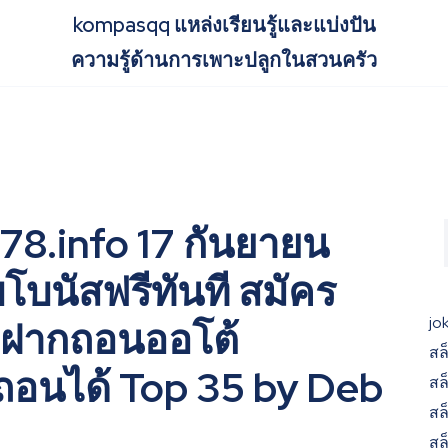
kompasqq แหล่งเรียนรู้และแบ่งปัน
ความรู้ด้านการเพาะปลูกในสวนครัว
8.info 17 กันยายน
โบนัสฟรีทันที สมัคร
jo
าย ฝากถอนออโต้
สล
็ถอนได้ Top 35 by Deb
สล
สล
สล