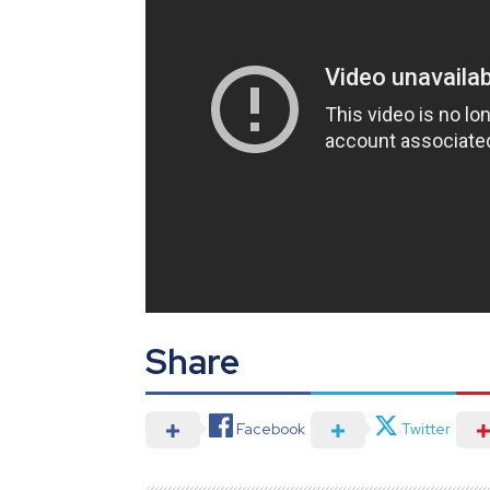
Share
Facebook
Twitter