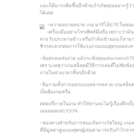
และก็มีมากเพิ่มขึ้นอีกด้วย ถ้าเกิดคุณอยากร
ได้เลย!
• ความสบายสบาย: เกม มาริโอ้678 ในขณะน
เครื่องมืออย่างโทรศัพท์มือถือ เพราะว่าม
ทาง รับประทานข้าว หรือกำลังเข้านอน ก็สามา
ชิวๆสะดวกต่อการใช้แรงงานแบบสุดๆเลยล่ะคร
• ข้อตกลงเล่นง่าย: แม้กระทั่งคุณเล่น mario67
เพราะเหตุว่าเกมสล็อตมีวิธีการเล่นที่ไม่ซับซ้
ภายในช่วงเวลาสั้นๆอีกด้วย
• ธีมรวมทั้งการออกแบบหลากหลาย: เกมสล็อ
เป็นธีมเกมหรือ
สตอปรี่ภายในเกม ทำให้ท่านจะไม่รู้เรื่องสึกเ
เอนจอยแน่ๆ 100%
• ช่องทางสำหรับการชนะเงินรางวัลใหญ่: เกม
ที่มีมูลค่าสูงแบบสุดๆผู้เล่นสามารถรับกำไรจา