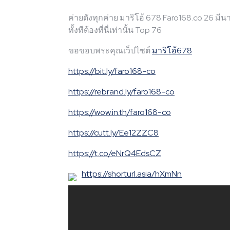
ค่ายดังทุกค่าย มาริโอ้ 678 Faro168.co 26 มี
ทั้งทีต้องที่นี่เท่านั้น Top 76
ขอขอบพระคุณเว็ปไซต์
มาริโอ้678
https://bit.ly/faro168-co
https://rebrand.ly/faro168-co
https://wow.in.th/faro168-co
https://cutt.ly/Ee12ZZC8
https://t.co/eNrQ4EdsCZ
https://shorturl.asia/hXmNn