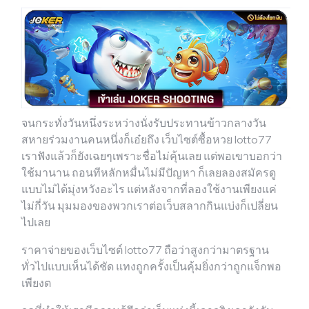
จนกระทั่งวันหนึ่งระหว่างนั่งรับประทานข้าวกลางวัน
สหายร่วมงานคนหนึ่งก็เอ๋ยถึง เว็บไซต์ซื้อหวย lotto77
เราฟังแล้วก็ยังเฉยๆเพราะชื่อไม่คุ้นเลย แต่พอเขาบอกว่า
ใช้มานาน ถอนทีหลักหมื่นไม่มีปัญหา ก็เลยลองสมัครดู
แบบไม่ได้มุ่งหวังอะไร แต่หลังจากที่ลองใช้งานเพียงแค่
ไม่กี่วัน มุมมองของพวกเราต่อเว็บสลากกินแบ่งก็เปลี่ยน
ไปเลย
ราคาจ่ายของเว็บไซต์ lotto77 ถือว่าสูงกว่ามาตรฐาน
ทั่วไปแบบเห็นได้ชัด แทงถูกครั้งเป็นคุ้มยิ่งกว่าถูกแจ็กพอ
เพียงต