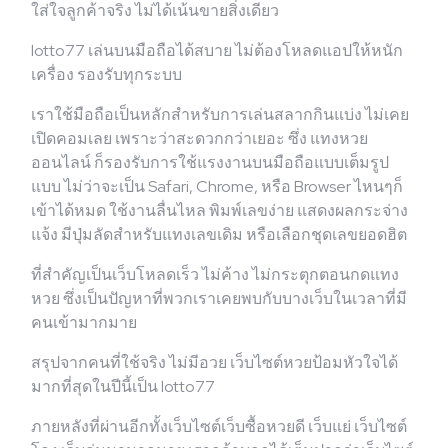
ใส่ใจลูกค้าจริง ไม่ได้เน้นขายสิ่งเดียว
lotto77 เล่นบนมือถือได้สบาย ไม่ต้องโหลดแอปให้หนัก
เครื่อง รองรับทุกระบบ
เราใช้มือถือเป็นหลักสำหรับการเล่นสลากกินแบ่ง ไม่เคย
เปิดคอมเลย เพราะว่าสะดวกกว่าเยอะ ซึ่ง แทงหวย
ออนไลน์ ก็รองรับการใช้แรงงานบนมือถือแบบเต็มรูป
แบบ ไม่ว่าจะเป็น Safari, Chrome, หรือ Browser ไหนๆก็
เข้าได้หมด ใช้งานลื่นไหล พิมพ์เลขง่าย แสดงผลกระจ่าง
แจ้ง มีปุ่มลัดสำหรับแทงเลขเดิม หรือเลือกชุดเลขยอดฮิต
ที่สำคัญเป็นเว็บโหลดเร็ว ไม่ค้าง ไม่กระตุกตอนกดแทง
หวย ซึ่งเป็นปัญหาที่พวกเราเคยพบกับบางเว็บในเวลาที่มี
คนเข้ามากมาย
สรุปจากคนที่ใช้จริง ไม่มีอวย เว็บไซต์หวยป้อมหัวใจได้
มากที่สุดในปีนี้เป็น lotto77
ภายหลังที่ผ่านอีกทั้งเว็บไซต์เว็บซื้อหวยดี เว็บแย่ เว็บไซต์