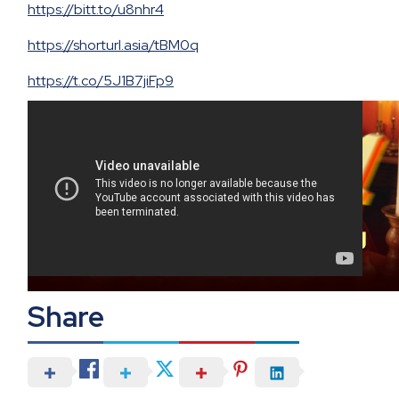
https://bitt.to/u8nhr4
https://shorturl.asia/tBM0q
https://t.co/5J1B7jiFp9
Share