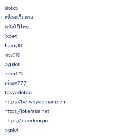
slotxo
สล็อตเว็บตรง
หนังโป๊ไทย
1xbet
funny18
kiss918
pg slot
joker123
สล็อต777
tokyoslot88
https://betwayvietnam.com
https://jokerasia.net
https://moodeng.in
pgslot