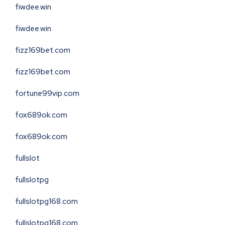
fiwdee.win
fiwdee.win
fizz169bet.com
fizz169bet.com
fortune99vip.com
fox689ok.com
fox689ok.com
fullslot
fullslotpg
fullslotpg168.com
fullslotpg168.com