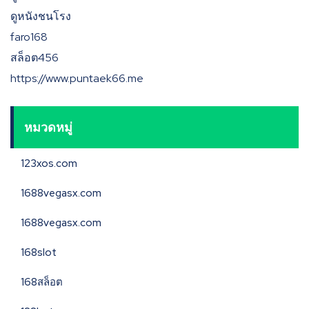
ดูหนังชนโรง
faro168
สล็อต456
https://www.puntaek66.me
หมวดหมู่
123xos.com
1688vegasx.com
1688vegasx.com
168slot
168สล็อต