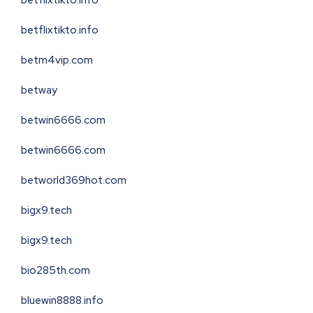
betflixtikto.info
betm4vip.com
betway
betwin6666.com
betwin6666.com
betworld369hot.com
bigx9.tech
bigx9.tech
bio285th.com
bluewin8888.info