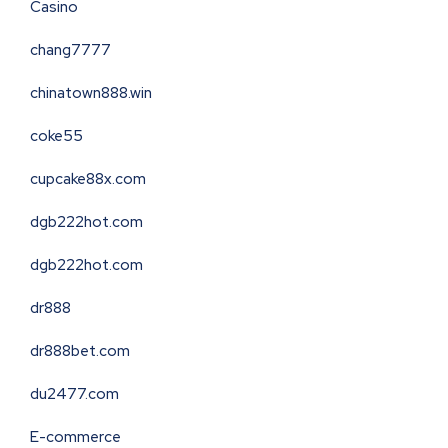
Casino
chang7777
chinatown888.win
coke55
cupcake88x.com
dgb222hot.com
dgb222hot.com
dr888
dr888bet.com
du2477.com
E-commerce