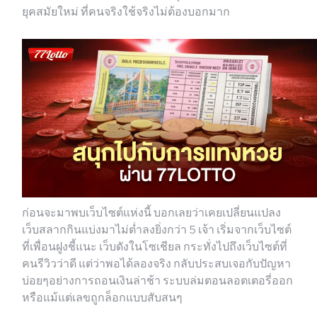
ยุคสมัยใหม่ ที่คนจริงใช้จริงไม่ต้องบอกมาก
ก่อนจะมาพบเว็บไซต์แห่งนี้ บอกเลยว่าเคยเปลี่ยนแปลง
เว็บสลากกินแบ่งมาไม่ต่ำลงยิ่งกว่า 5 เจ้า เริ่มจากเว็บไซต์
ที่เพื่อนฝูงชี้แนะ เว็บดังในโซเชียล กระทั่งไปถึงเว็บไซต์ที่
คนรีวิวว่าดี แต่ว่าพอได้ลองจริง กลับประสบเจอกับปัญหา
บ่อยๆอย่างการถอนเงินล่าช้า ระบบล่มตอนลอตเตอรี่ออก
หรือแม้แต่เลขถูกล็อกแบบสับสนๆ