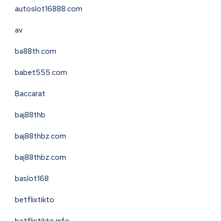
autoslot16888.com
av
ba88th.com
babet555.com
Baccarat
baj88thb
baj88thbz.com
baj88thbz.com
baslot168
betflixtikto
betflixtikto.info