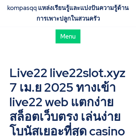
Skip
kompasqq แหล่งเรียนรู้และแบ่งปันความรู้ด้าน
to
content
การเพาะปลูกในสวนครัว
Menu
Live22 live22slot.xyz
7 เม.ย 2025 ทางเข้า
live22 web แตกง่าย
สล็อตเว็บตรง เล่นง่าย
โบนัสเยอะที่สุด casino