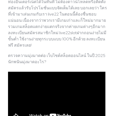
ท่องอินเตอร์เน็ตได้ในทันที ไม่ต้องดาวน์โหลดหรือติดตั้ง
สมัครแล้วรับโปรโมชั่นแบบจัดเต็มได้เลย บอกเลยว่า ใคร
ที่เข้ามาเล่นเกมกับเรา live22 ในตอนนี้ต้องชื่นชอบ
แน่นอน เนื่องจากว่าพวกเรามีเกมเก่าและก็ใหม่มากมาย
รวมเกมสล็อตแตกง่ายแตกจริงจากค่ายเกมต่างๆอีกมาก
ลงทะเบียนสมัครสมาชิกใหม่ live22slotฝากถอนง่ายไม่มี
ขั้นต่ำ ใช้งานง่ายทุกระบบแบบ 100% อีกด้วย ลงทะเบียน
ฟรี สมัครเลย!
ตรวจความมุ่งมาดต่อ เว็บไซต์สล็อตออนไลน์ ในปี 2025
นักพนันมุ่งมาดอะไร?