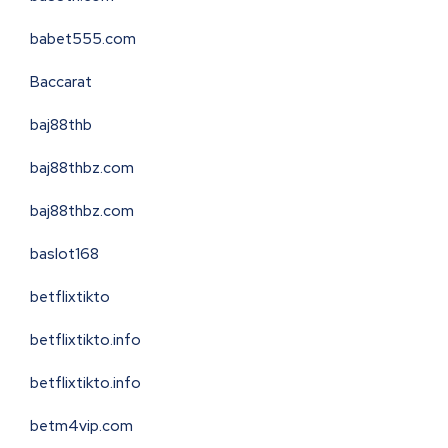
babet555.com
Baccarat
baj88thb
baj88thbz.com
baj88thbz.com
baslot168
betflixtikto
betflixtikto.info
betflixtikto.info
betm4vip.com