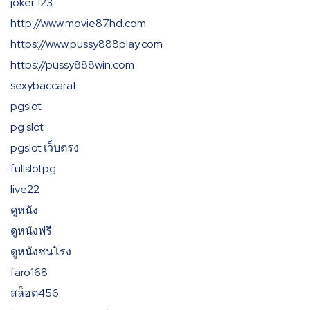
joker 123
http://www.movie87hd.com
https://www.pussy888play.com
https://pussy888win.com
sexybaccarat
pgslot
pg slot
pgslot เว็บตรง
fullslotpg
live22
ดูหนัง
ดูหนังฟรี
ดูหนังชนโรง
faro168
สล็อต456