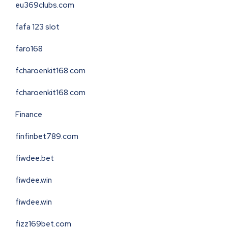
eu369clubs.com
fafa 123 slot
faro168
fcharoenkit168.com
fcharoenkit168.com
Finance
finfinbet789.com
fiwdee.bet
fiwdee.win
fiwdee.win
fizz169bet.com