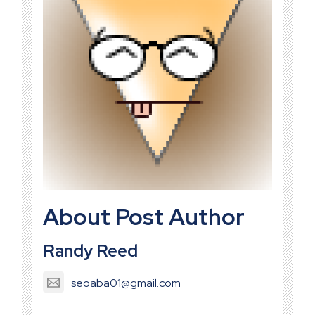
About Post Author
Randy Reed
seoaba01@gmail.com