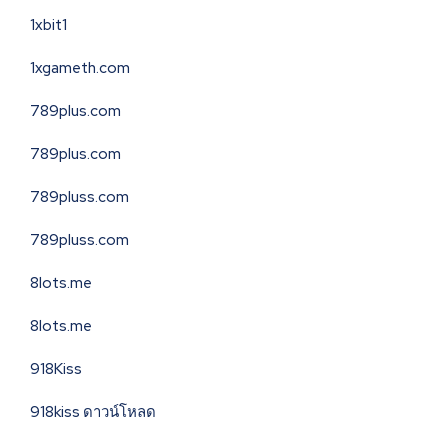
1xbit1
1xgameth.com
789plus.com
789plus.com
789pluss.com
789pluss.com
8lots.me
8lots.me
918Kiss
918kiss ดาวน์โหลด