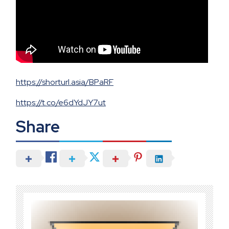
https://shorturl.asia/BPaRF
https://t.co/e6dYdJY7ut
Share