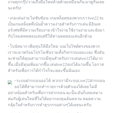
งานทุกกรุ๊ป รวมถึงมือใหม่ด้วยด้วยเหมือนกัน มาดูกันเลย
นะครับ!
• เกมเล่นง่าย ไม่ซับซ้อน: เกมสล็อตของพวกเรา live22 จะ
เป็นเกมสล็อตที่เน้นย้ำความง่ายสำหรับการเล่น มีอินเท
อร์เฟซที่มีความเรียบง่าย เข้าใจง่าย ใช้งานง่าย และยังมา
กับโหมดทดสอบเล่นฟรีให้ท่านทดสอบเล่นอีกด้วย
• โบนัสมาก เพิ่มทุนให้มือใหม่: บนเว็บไซต์ตรงของพวก
เราจะมาพร้อมโปรโมชั่นรวมทั้งกิจกรรมเยอะแยะ ซึ่งมัน
จะช่วยให้คุณสามารถมีทุนสำหรับการเล่นlive22ได้มาก
ขึ้น เมื่อมีทุนเพิ่มมากขึ้น เล่นlive22slotได้นานขึ้น โอกาส
สำหรับเพื่อการได้กำไรก็จะเยอะขึ้นนั่นเอง
• ระบบฝากถอนออโต้: พวกเรามีระบบLive22ฝากถอน
ออโต้ที่สามารถทำรายการด้วยตัวเองได้เลย ไม่มี
อย่างน้อยสำหรับเพื่อการฝากถอน ฉะนั้น มันก็เลยเหมาะ
สมกับผู้เล่นใหม่ที่ไม่ได้อยากลงทุนล้นหลาม หมดความ
กลุ้มใจสำหรับการทำธุรกรรมต่างๆได้เลยนะครับ