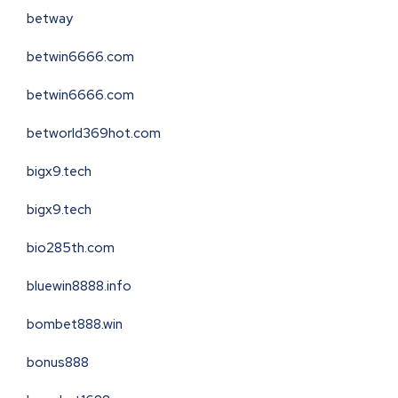
betway
betwin6666.com
betwin6666.com
betworld369hot.com
bigx9.tech
bigx9.tech
bio285th.com
bluewin8888.info
bombet888.win
bonus888