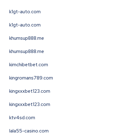
k1gt-auto.com
k1gt-auto.com
khumsup888.me
khumsup888.me
kimchibetbet.com
kingromans789.com
kingxxxbet123.com
kingxxxbet123.com
ktv4sd.com
lala55-casino.com