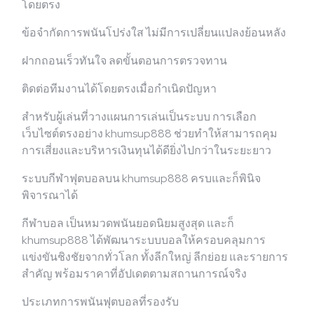
โดยตรง
ข้อจำกัดการพนันโปร่งใส ไม่มีการเปลี่ยนแปลงย้อนหลัง
ฝากถอนเร็วทันใจ ลดขั้นตอนการตรวจทาน
ติดต่อทีมงานได้โดยตรงเมื่อกำเนิดปัญหา
สำหรับผู้เล่นที่วางแผนการเล่นเป็นระบบ การเลือก
เว็บไซต์ตรงอย่าง khumsup888 ช่วยทำให้สามารถคุม
การเสี่ยงและบริหารเงินทุนได้ดียิ่งไปกว่าในระยะยาว
ระบบกีฬาฟุตบอลบน khumsup888 ครบและก็พินิจ
พิจารณาได้
กีฬาบอล เป็นหมวดพนันยอดนิยมสูงสุด และก็
khumsup888 ได้พัฒนาระบบบอลให้ครอบคลุมการ
แข่งขันชิงชัยจากทั่วโลก ทั้งลีกใหญ่ ลีกย่อย และรายการ
สำคัญ พร้อมราคาที่อัปเดตตามสถานการณ์จริง
ประเภทการพนันฟุตบอลที่รองรับ