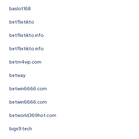
baslot168
betflixtikto
betflixtikto.info
betflixtikto.info
betm4vip.com
betway
betwin6666.com
betwin6666.com
betworld369hot.com
bigx9.tech