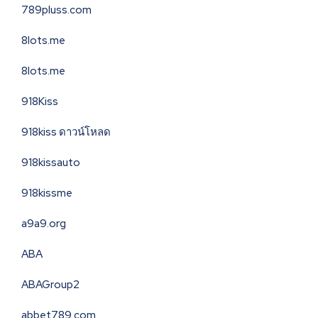
789pluss.com
8lots.me
8lots.me
918Kiss
918kiss ดาวน์โหลด
918kissauto
918kissme
a9a9.org
ABA
ABAGroup2
abbet789.com