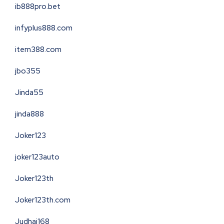
ib888pro.bet
infyplus888.com
item388.com
jbo355
Jinda55
jinda888
Joker123
joker123auto
Joker123th
Joker123th.com
Judhai168