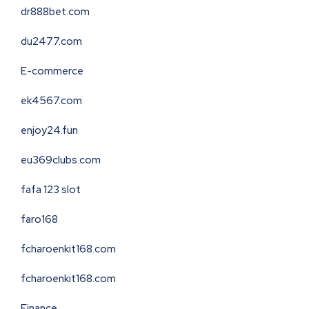
dr888bet.com
du2477.com
E-commerce
ek4567.com
enjoy24.fun
eu369clubs.com
fafa 123 slot
faro168
fcharoenkit168.com
fcharoenkit168.com
Finance