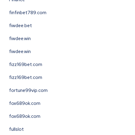
finfinbet789.com
fiwdee.bet
fiwdee.win
fiwdee.win
fizz169bet.com
fizz169bet.com
fortune99vip.com
fox689ok.com
fox689ok.com
fullslot