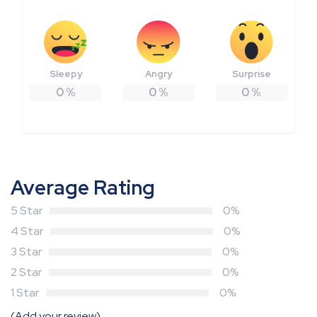
Sleepy
Angry
Surprise
0
%
0
%
0
%
Average Rating
5 Star
0%
4 Star
0%
3 Star
0%
2 Star
0%
1 Star
0%
(Add your review)