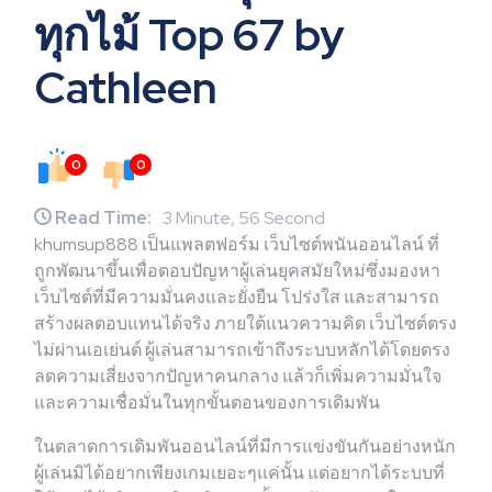
ทุกไม้ Top 67 by
Cathleen
0
0
Read Time:
3 Minute, 56 Second
khumsup888 เป็นแพลตฟอร์ม เว็บไซต์พนันออนไลน์ ที่
ถูกพัฒนาขึ้นเพื่อตอบปัญหาผู้เล่นยุคสมัยใหม่ซึ่งมองหา
เว็บไซต์ที่มีความมั่นคงและยั่งยืน โปร่งใส และสามารถ
สร้างผลตอบแทนได้จริง ภายใต้แนวความคิด เว็บไซต์ตรง
ไม่ผ่านเอเย่นต์ ผู้เล่นสามารถเข้าถึงระบบหลักได้โดยตรง
ลดความเสี่ยงจากปัญหาคนกลาง แล้วก็เพิ่มความมั่นใจ
และความเชื่อมั่นในทุกขั้นตอนของการเดิมพัน
ในตลาดการเดิมพันออนไลน์ที่มีการแข่งขันกันอย่างหนัก
ผู้เล่นมิได้อยากเพียงเกมเยอะๆแค่นั้น แต่อยากได้ระบบที่