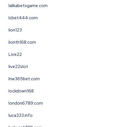
lalikabetsgame.com
lcbet444.com
lion123
lionth168.com
Live22
live22slot
lnw365bet.com
lockdown168
london6789.com
luca333.info