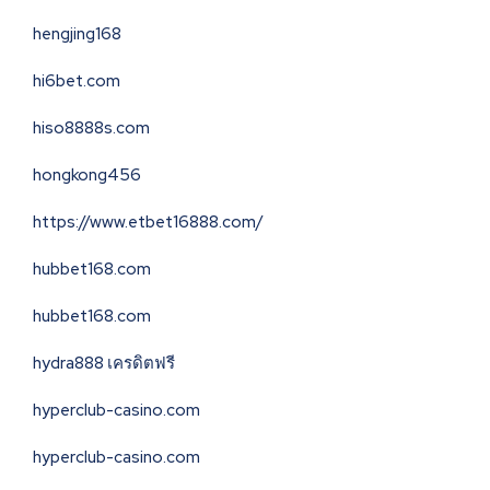
hengjing168
hi6bet.com
hiso8888s.com
hongkong456
https://www.etbet16888.com/
hubbet168.com
hubbet168.com
hydra888 เครดิตฟรี
hyperclub-casino.com
hyperclub-casino.com