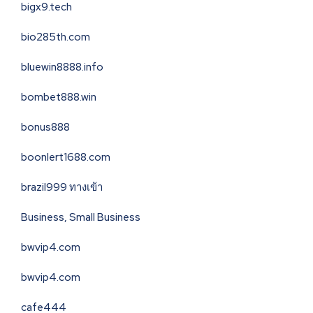
bigx9.tech
bio285th.com
bluewin8888.info
bombet888.win
bonus888
boonlert1688.com
brazil999 ทางเข้า
Business, Small Business
bwvip4.com
bwvip4.com
cafe444