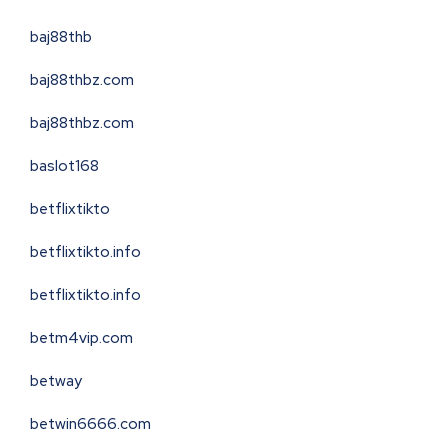
baj88thb
baj88thbz.com
baj88thbz.com
baslot168
betflixtikto
betflixtikto.info
betflixtikto.info
betm4vip.com
betway
betwin6666.com