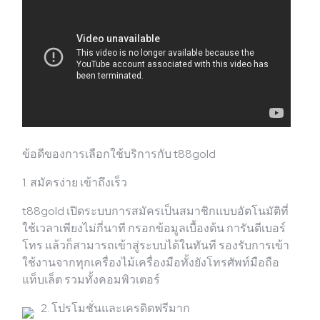
ข้อดีของการเลือกใช้บริการกับ t88gold
1. สมัครง่าย เข้าถึงเร็ว
t88gold เปิดระบบการสมัครเป็นสมาชิกแบบอัตโนมัติที่
ใช้เวลาเพียงไม่กี่นาที กรอกข้อมูลเบื้องต้น การันตีเบอร์
โทร แล้วก็สามารถเข้าสู่ระบบได้ในทันที รองรับการเข้า
ใช้งานจากทุกเครื่องไม้เครื่องมือทั้งยังโทรศัพท์มือถือ
แท็บเล็ต รวมทั้งคอมพิวเตอร์
2. โปรโมชั่นและเครดิตฟรีมาก