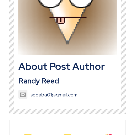
About Post Author
Randy Reed
seoaba01@gmail.com