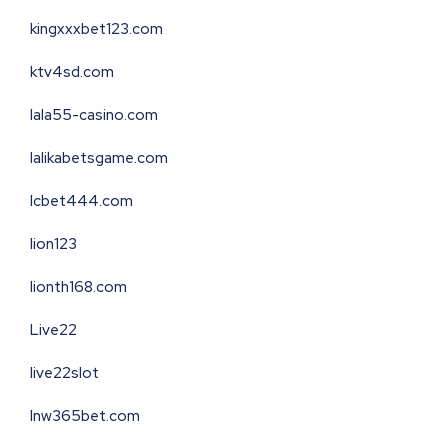
kingxxxbet123.com
ktv4sd.com
lala55-casino.com
lalikabetsgame.com
lcbet444.com
lion123
lionth168.com
Live22
live22slot
lnw365bet.com