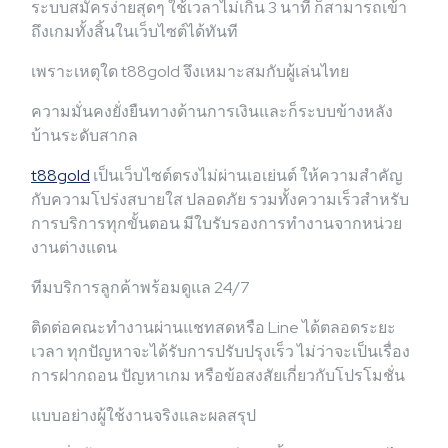
ระบบสมัครง่ายสุดๆ ใช้เวลาไม่เกิน 3 นาที ก็สามารถเข้า
ถึงเกมทั้งสิ้นในเว็บไซต์ได้ทันที
เพราะเหตุใด t88gold จึงเหมาะสมกับผู้เล่นไทย
ความมั่นคงยั่งยืนทางด้านการเงินและก็ระบบข้างหลัง
บ้านระดับสากล
t88gold
เป็นเว็บไซต์ตรงไม่ผ่านเอเย่นต์ ให้ความสำคัญ
กับความโปร่งสบายใส ปลอดภัย รวมทั้งความเร็วสำหรับ
การบริการทุกขั้นตอน มีใบรับรองการทำงานจากหน่วย
งานต่างแดน
ทีมบริการลูกค้าพร้อมดูแล 24/7
ติดต่อคณะทำงานผ่านแชทสดหรือ Line ได้ตลอดระยะ
เวลา ทุกปัญหาจะได้รับการปรับปรุงเร็ว ไม่ว่าจะเป็นเรื่อง
การฝากถอน ปัญหาเกม หรือข้อสงสัยเกี่ยวกับโปรโมชั่น
แบบอย่างผู้ใช้งานจริงและผลสรุป