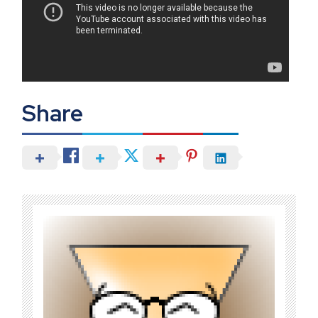
Share