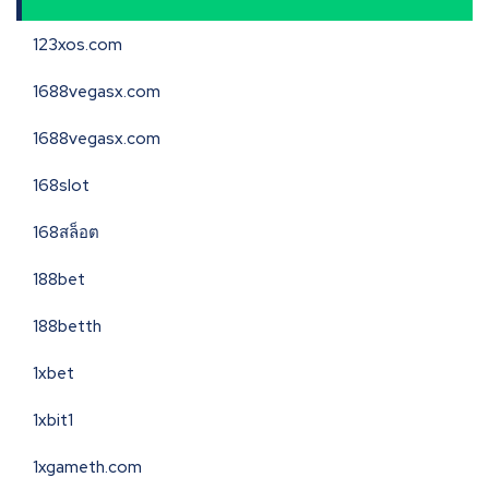
123xos.com
1688vegasx.com
1688vegasx.com
168slot
168สล็อต
188bet
188betth
1xbet
1xbit1
1xgameth.com