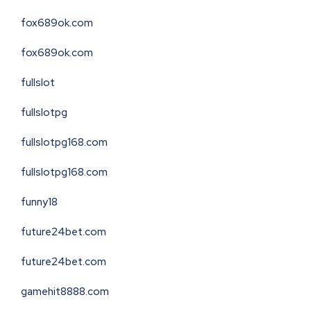
fox689ok.com
fox689ok.com
fullslot
fullslotpg
fullslotpg168.com
fullslotpg168.com
funny18
future24bet.com
future24bet.com
gamehit8888.com