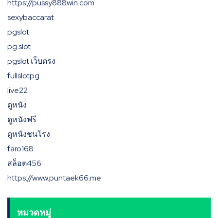
https://pussy888win.com
sexybaccarat
pgslot
pg slot
pgslot เว็บตรง
fullslotpg
live22
ดูหนัง
ดูหนังฟรี
ดูหนังชนโรง
faro168
สล็อต456
https://www.puntaek66.me
หมวดหมู่