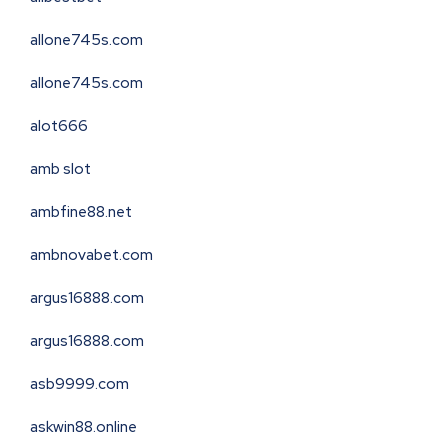
allone745s.com
allone745s.com
alot666
amb slot
ambfine88.net
ambnovabet.com
argus16888.com
argus16888.com
asb9999.com
askwin88.online