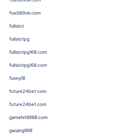
fox689ok.com
fox689ok.com
fullslot
fullslotpg
fullslotpg168.com
fullslotpg168.com
funny18
future24bet.com
future24bet.com
gamehit8888.com
gaojing888