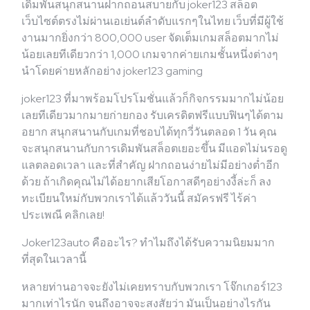
เดิมพันสนุกสนานฝากถอนสบายกับ joker123 สล็อต
เว็บไซต์ตรงไม่ผ่านเอเย่นต์ลำดับแรกๆในไทย เว็บที่มีผู้ใช้
งานมากยิ่งกว่า 800,000 user จัดเต็มเกมสล็อตมากไม่
น้อยเลยทีเดียวกว่า 1,000 เกมจากค่ายเกมชั้นหนึ่งต่างๆ
นำโดยค่ายหลักอย่าง joker123 gaming
joker123 ที่มาพร้อมโปรโมชั่นแล้วก็กิจกรรมมากไม่น้อย
เลยทีเดียวมากมายก่ายกอง รับเครดิตฟรีแบบฟินๆได้ตาม
อยาก สนุกสนานกับเกมที่ชอบได้ทุกวี่วันตลอด 1 วัน คุณ
จะสนุกสนานกับการเดิมพันสล็อตเยอะขึ้น มีแอดไม่นรอดู
แลตลอดเวลา และที่สำคัญ ฝากถอนง่ายไม่มีอย่างต่ำอีก
ด้วย ถ้าเกิดคุณไม่ได้อยากเสียโอกาสดีๆอย่างงี้ล่ะก็ ลง
ทะเบียนใหม่กับพวกเราได้แล้ววันนี้ สมัครฟรี ไร้ค่า
ประเพณี คลิกเลย!
Joker123auto คืออะไร? ทำไมถึงได้รับความนิยมมาก
ที่สุดในเวลานี้
หลายท่านอาจจะยังไม่เคยทราบกับพวกเรา โจ๊กเกอร์123
มากเท่าไรนัก จนถึงอาจจะสงสัยว่า มันเป็นอย่างไรกัน