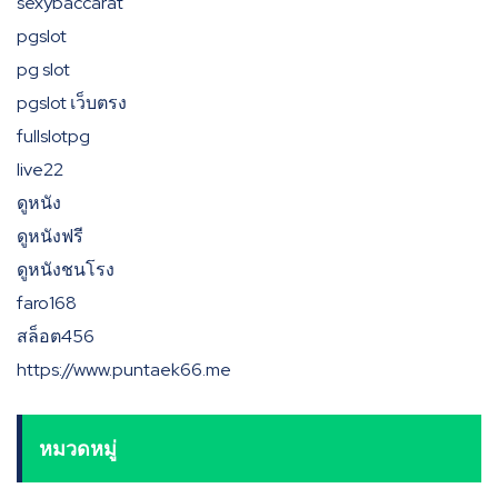
sexybaccarat
pgslot
pg slot
pgslot เว็บตรง
fullslotpg
live22
ดูหนัง
ดูหนังฟรี
ดูหนังชนโรง
faro168
สล็อต456
https://www.puntaek66.me
หมวดหมู่