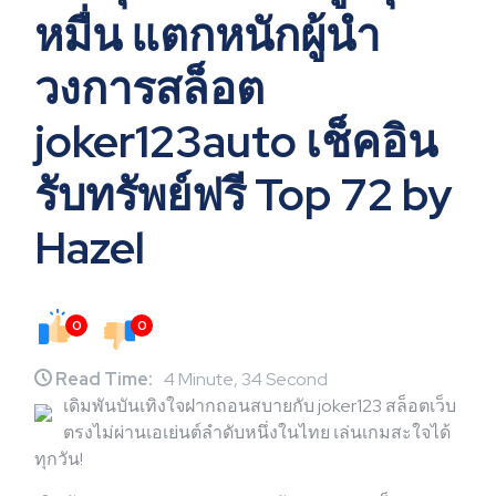
หมื่น แตกหนักผู้นำ
วงการสล็อต
joker123auto เช็คอิน
รับทรัพย์ฟรี Top 72 by
Hazel
0
0
Read Time:
4 Minute, 34 Second
เดิมพันบันเทิงใจฝากถอนสบายกับ joker123 สล็อตเว็บ
ตรงไม่ผ่านเอเย่นต์ลำดับหนึ่งในไทย เล่นเกมสะใจได้
ทุกวัน!