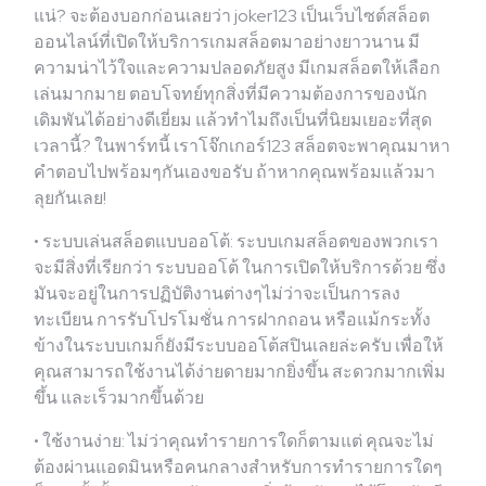
แน่? จะต้องบอกก่อนเลยว่า joker123 เป็นเว็บไซต์สล็อต
ออนไลน์ที่เปิดให้บริการเกมสล็อตมาอย่างยาวนาน มี
ความน่าไว้ใจและความปลอดภัยสูง มีเกมสล็อตให้เลือก
เล่นมากมาย ตอบโจทย์ทุกสิ่งที่มีความต้องการของนัก
เดิมพันได้อย่างดีเยี่ยม แล้วทำไมถึงเป็นที่นิยมเยอะที่สุด
เวลานี้? ในพาร์ทนี้ เราโจ๊กเกอร์123 สล็อตจะพาคุณมาหา
คำตอบไปพร้อมๆกันเองขอรับ ถ้าหากคุณพร้อมแล้วมา
ลุยกันเลย!
• ระบบเล่นสล็อตแบบออโต้: ระบบเกมสล็อตของพวกเรา
จะมีสิ่งที่เรียกว่า ระบบออโต้ ในการเปิดให้บริการด้วย ซึ่ง
มันจะอยู่ในการปฏิบัติงานต่างๆไม่ว่าจะเป็นการลง
ทะเบียน การรับโปรโมชั่น การฝากถอน หรือแม้กระทั้ง
ข้างในระบบเกมก็ยังมีระบบออโต้สปินเลยล่ะครับ เพื่อให้
คุณสามารถใช้งานได้ง่ายดายมากยิ่งขึ้น สะดวกมากเพิ่ม
ขึ้น และเร็วมากขึ้นด้วย
• ใช้งานง่าย: ไม่ว่าคุณทำรายการใดก็ตามแต่ คุณจะไม่
ต้องผ่านแอดมินหรือคนกลางสำหรับการทำรายการใดๆ