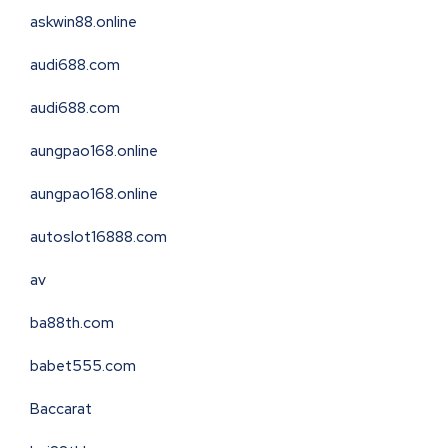
askwin88.online
audi688.com
audi688.com
aungpao168.online
aungpao168.online
autoslot16888.com
av
ba88th.com
babet555.com
Baccarat