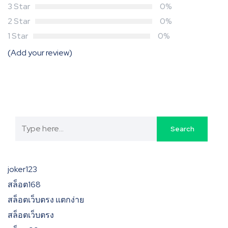
3 Star
0%
2 Star
0%
1 Star
0%
(Add your review)
joker123
สล็อต168
สล็อตเว็บตรง แตกง่าย
สล็อตเว็บตรง