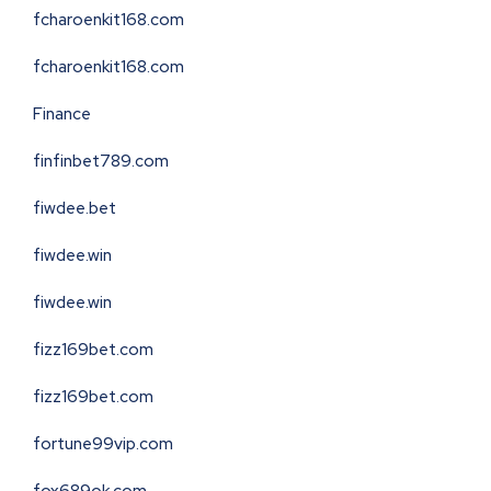
fcharoenkit168.com
fcharoenkit168.com
Finance
finfinbet789.com
fiwdee.bet
fiwdee.win
fiwdee.win
fizz169bet.com
fizz169bet.com
fortune99vip.com