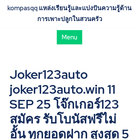
Skip
kompasqq แหล่งเรียนรู้และแบ่งปันความรู้ด้าน
to
content
การเพาะปลูกในสวนครัว
Menu
Joker123auto
joker123auto.win 11
SEP 25 โจ๊กเกอร์123
สมัคร รับโบนัสฟรีไม่
อั้น ทุกยอดฝาก สูงสุด 5