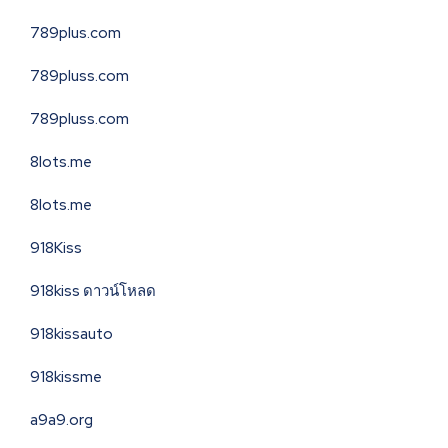
789plus.com
789pluss.com
789pluss.com
8lots.me
8lots.me
918Kiss
918kiss ดาวน์โหลด
918kissauto
918kissme
a9a9.org