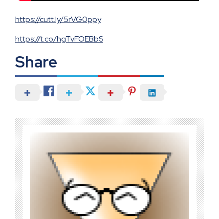
https://cutt.ly/5rVG0ppy
https://t.co/hgTvFOEBbS
Share