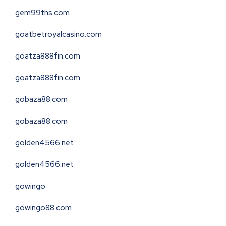
gem99ths.com
goatbetroyalcasino.com
goatza888fin.com
goatza888fin.com
gobaza88.com
gobaza88.com
golden4566.net
golden4566.net
gowingo
gowingo88.com