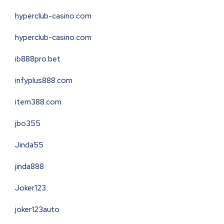
hyperclub-casino.com
hyperclub-casino.com
ib888pro.bet
infyplus888.com
item388.com
jbo355
Jinda55
jinda888
Joker123
joker123auto