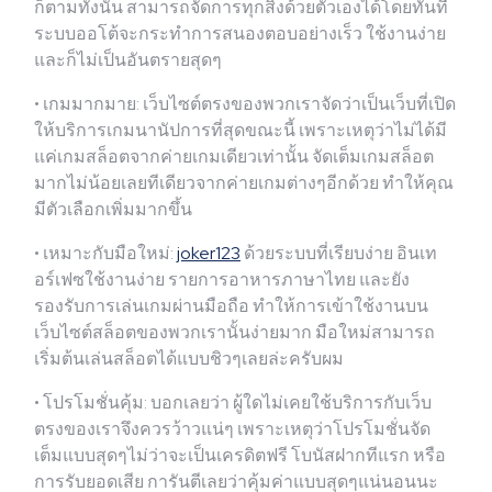
ก็ตามทั้งนั้น สามารถจัดการทุกสิ่งด้วยตัวเองได้โดยทันที
ระบบออโต้จะกระทำการสนองตอบอย่างเร็ว ใช้งานง่าย
และก็ไม่เป็นอันตรายสุดๆ
• เกมมากมาย: เว็บไซต์ตรงของพวกเราจัดว่าเป็นเว็บที่เปิด
ให้บริการเกมนานัปการที่สุดขณะนี้ เพราะเหตุว่าไม่ได้มี
แค่เกมสล็อตจากค่ายเกมเดียวเท่านั้น จัดเต็มเกมสล็อต
มากไม่น้อยเลยทีเดียวจากค่ายเกมต่างๆอีกด้วย ทำให้คุณ
มีตัวเลือกเพิ่มมากขึ้น
• เหมาะกับมือใหม่:
joker123
ด้วยระบบที่เรียบง่าย อินเท
อร์เฟซใช้งานง่าย รายการอาหารภาษาไทย และยัง
รองรับการเล่นเกมผ่านมือถือ ทำให้การเข้าใช้งานบน
เว็บไซต์สล็อตของพวกเรานั้นง่ายมาก มือใหม่สามารถ
เริ่มต้นเล่นสล็อตได้แบบชิวๆเลยล่ะครับผม
• โปรโมชั่นคุ้ม: บอกเลยว่า ผู้ใดไม่เคยใช้บริการกับเว็บ
ตรงของเราจึงควรว้าวแน่ๆ เพราะเหตุว่าโปรโมชั่นจัด
เต็มแบบสุดๆไม่ว่าจะเป็นเครดิตฟรี โบนัสฝากทีแรก หรือ
การรับยอดเสีย การันตีเลยว่าคุ้มค่าแบบสุดๆแน่นอนนะ