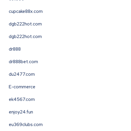
cupcake88x.com
dgb222hot.com
dgb222hot.com
dr888
dr888bet.com
du2477.com
E-commerce
ek4567.com
enjoy24.fun
eu369clubs.com