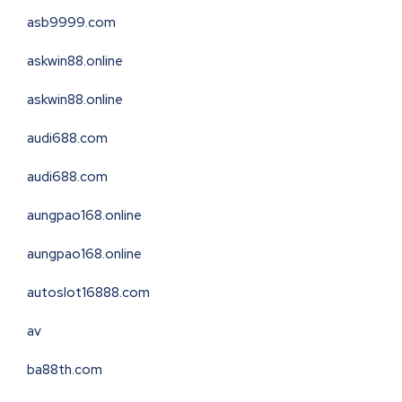
asb9999.com
askwin88.online
askwin88.online
audi688.com
audi688.com
aungpao168.online
aungpao168.online
autoslot16888.com
av
ba88th.com