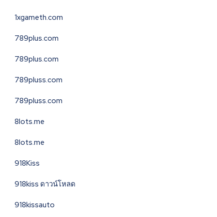
1xgameth.com
789plus.com
789plus.com
789pluss.com
789pluss.com
8lots.me
8lots.me
918Kiss
918kiss ดาวน์โหลด
918kissauto