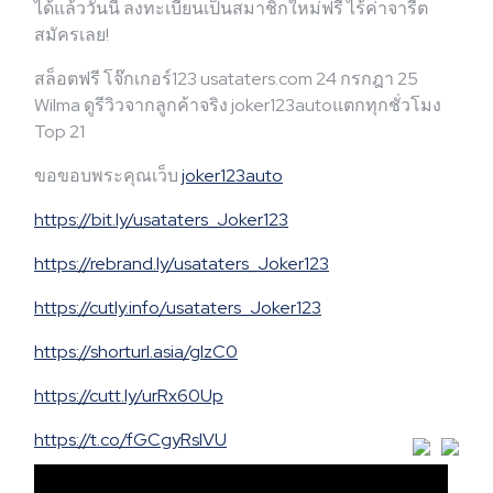
ได้แล้ววันนี้ ลงทะเบียนเป็นสมาชิกใหม่ฟรี ไร้ค่าจารีต
สมัครเลย!
สล็อตฟรี โจ๊กเกอร์123 usataters.com 24 กรกฎา 25
Wilma ดูรีวิวจากลูกค้าจริง joker123autoแตกทุกชั่วโมง
Top 21
ขอขอบพระคุณเว็บ
joker123auto
https://bit.ly/usataters_Joker123
https://rebrand.ly/usataters_Joker123
https://cutly.info/usataters_Joker123
https://shorturl.asia/glzC0
https://cutt.ly/urRx60Up
https://t.co/fGCgyRslVU