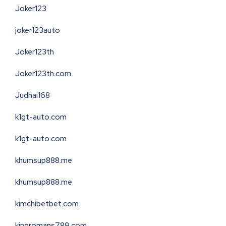
Joker123
joker123auto
Joker123th
Joker123th.com
Judhai168
k1gt-auto.com
k1gt-auto.com
khumsup888.me
khumsup888.me
kimchibetbet.com
kingromans789.com