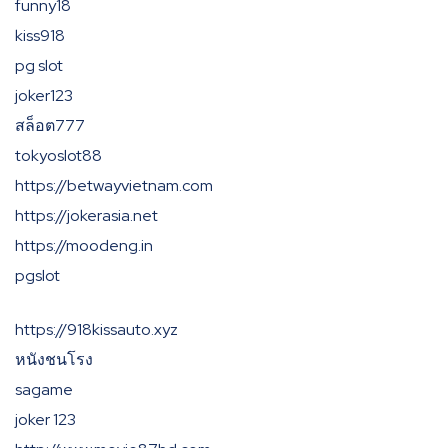
funny18
kiss918
pg slot
joker123
สล็อต777
tokyoslot88
https://betwayvietnam.com
https://jokerasia.net
https://moodeng.in
pgslot
https://918kissauto.xyz
หนังชนโรง
sagame
joker 123