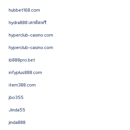
hubbet168.com
hydra888 เครดิตฟรี
hyperclub-casino.com
hyperclub-casino.com
ib888pro.bet
infyplus888.com
item388.com
jbo355
Jinda55
jinda888