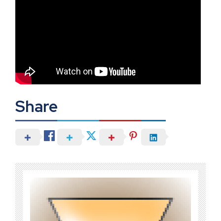
Share