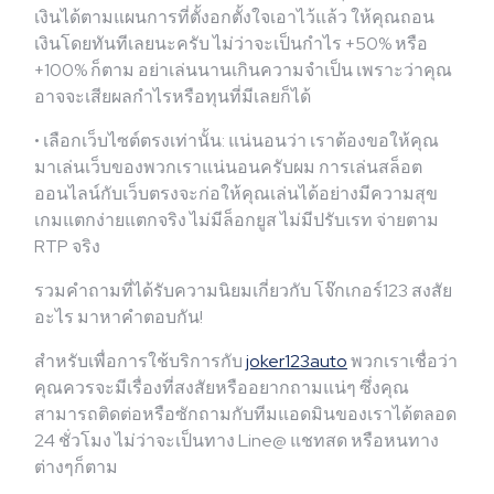
เงินได้ตามแผนการที่ตั้งอกตั้งใจเอาไว้แล้ว ให้คุณถอน
เงินโดยทันทีเลยนะครับ ไม่ว่าจะเป็นกำไร +50% หรือ
+100% ก็ตาม อย่าเล่นนานเกินความจำเป็น เพราะว่าคุณ
อาจจะเสียผลกำไรหรือทุนที่มีเลยก็ได้
• เลือกเว็บไซต์ตรงเท่านั้น: แน่นอนว่า เราต้องขอให้คุณ
มาเล่นเว็บของพวกเราแน่นอนครับผม การเล่นสล็อต
ออนไลน์กับเว็บตรงจะก่อให้คุณเล่นได้อย่างมีความสุข
เกมแตกง่ายแตกจริง ไม่มีล็อกยูส ไม่มีปรับเรท จ่ายตาม
RTP จริง
รวมคำถามที่ได้รับความนิยมเกี่ยวกับ โจ๊กเกอร์123 สงสัย
อะไร มาหาคำตอบกัน!
สำหรับเพื่อการใช้บริการกับ
joker123auto
พวกเราเชื่อว่า
คุณควรจะมีเรื่องที่สงสัยหรืออยากถามแน่ๆ ซึ่งคุณ
สามารถติดต่อหรือซักถามกับทีมแอดมินของเราได้ตลอด
24 ชั่วโมง ไม่ว่าจะเป็นทาง Line@ แชทสด หรือหนทาง
ต่างๆก็ตาม