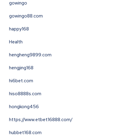
gowingo
gowingo88.com
happy168
Health
hengheng9899.com
hengjing168
hi6bet.com
hiso8888s.com
hongkong456
https://www.etbet16888.com/
hubbet168.com