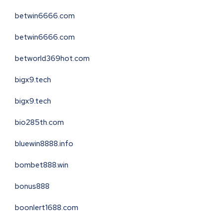
betwin6666.com
betwin6666.com
betworld369hot.com
bigx9.tech
bigx9.tech
bio285th.com
bluewin8888.info
bombet888.win
bonus888
boonlert1688.com